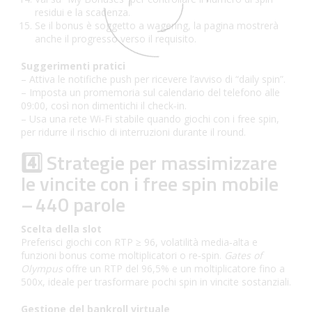
residui e la scadenza.
Se il bonus è soggetto a wagering, la pagina mostrerà
anche il progresso verso il requisito.
Suggerimenti pratici
– Attiva le notifiche push per ricevere l’avviso di “daily spin”.
– Imposta un promemoria sul calendario del telefono alle
09:00, così non dimentichi il check‑in.
– Usa una rete Wi‑Fi stabile quando giochi con i free spin,
per ridurre il rischio di interruzioni durante il round.
4️⃣ Strategie per massimizzare
le vincite con i free spin mobile
– 440 parole
Scelta della slot
Preferisci giochi con RTP ≥ 96, volatilità media‑alta e
funzioni bonus come moltiplicatori o re‑spin.
Gates of
Olympus
offre un RTP del 96,5% e un moltiplicatore fino a
500x, ideale per trasformare pochi spin in vincite sostanziali.
Gestione del bankroll virtuale