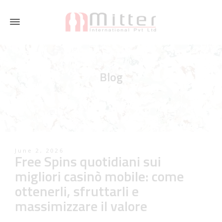
Blog
June 2, 2026
Free Spins quotidiani sui
migliori casinò mobile: come
ottenerli, sfruttarli e
massimizzare il valore