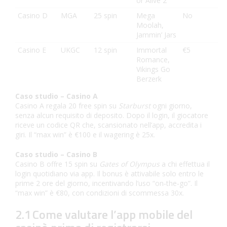
or Alive 2
Casino D
MGA
25 spin
Mega
No
Moolah,
Jammin’ Jars
Casino E
UKGC
12 spin
Immortal
€5
Romance,
Vikings Go
Berzerk
Caso studio – Casino A
Casino A regala 20 free spin su
Starburst
ogni giorno,
senza alcun requisito di deposito. Dopo il login, il giocatore
riceve un codice QR che, scansionato nell’app, accredita i
giri. Il “max win” è €100 e il wagering è 25x.
Caso studio – Casino B
Casino B offre 15 spin su
Gates of Olympus
a chi effettua il
login quotidiano via app. Il bonus è attivabile solo entro le
prime 2 ore del giorno, incentivando l’uso “on‑the‑go”. Il
“max win” è €80, con condizioni di scommessa 30x.
2.1 Come valutare l’app mobile del