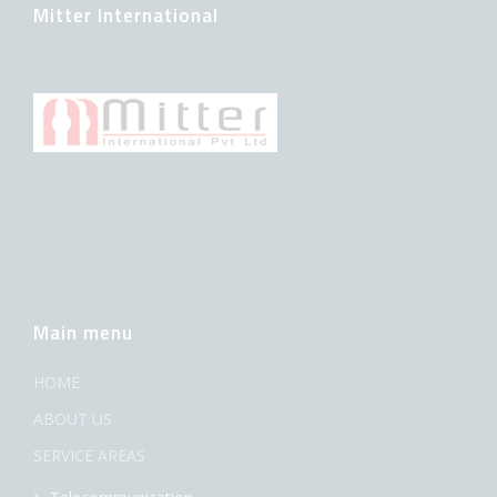
Mitter International
Main menu
HOME
ABOUT US
SERVICE AREAS