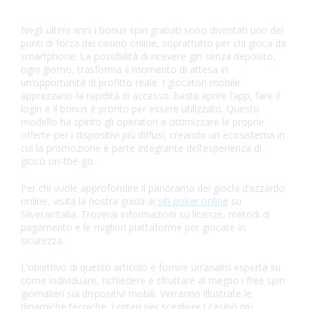
Negli ultimi anni i bonus spin gratuiti sono diventati uno dei
punti di forza dei casinò online, soprattutto per chi gioca da
smartphone. La possibilità di ricevere giri senza deposito,
ogni giorno, trasforma il momento di attesa in
un’opportunità di profitto reale. I giocatori mobile
apprezzano la rapidità di accesso: basta aprire l’app, fare il
login e il bonus è pronto per essere utilizzato. Questo
modello ha spinto gli operatori a ottimizzare le proprie
offerte per i dispositivi più diffusi, creando un ecosistema in
cui la promozione è parte integrante dell’esperienza di
gioco on‑the‑go.
Per chi vuole approfondire il panorama dei giochi d’azzardo
online, visita la nostra guida ai
siti poker online
su
Silverairitalia. Troverai informazioni su licenze, metodi di
pagamento e le migliori piattaforme per giocare in
sicurezza.
L’obiettivo di questo articolo è fornire un’analisi esperta su
come individuare, richiedere e sfruttare al meglio i free spin
giornalieri sui dispositivi mobili. Verranno illustrate le
dinamiche tecniche, i criteri per scegliere i casinò più