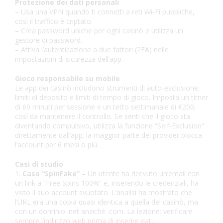
Protezione dei dati personali
– Usa una VPN quando ti connetti a reti Wi‑Fi pubbliche,
così il traffico è criptato.
– Crea password uniche per ogni casinò e utilizza un
gestore di password.
– Attiva l’autenticazione a due fattori (2FA) nelle
impostazioni di sicurezza dell’app.
Gioco responsabile su mobile
Le app dei casinò includono strumenti di auto‑esclusione,
limiti di deposito e limiti di tempo di gioco. Imposta un timer
di 60 minuti per sessione e un tetto settimanale di €200,
così da mantenere il controllo. Se senti che il gioco sta
diventando compulsivo, utilizza la funzione “Self‑Exclusion”
direttamente dall’app; la maggior parte dei provider blocca
l’account per 6 mesi o più.
Casi di studio
1.
Caso “SpinFake”
– Un utente ha ricevuto un’email con
un link a “Free Spins 100%” e, inserendo le credenziali, ha
visto il suo account svuotato. L’analisi ha mostrato che
l’URL era una copia quasi identica a quella del casinò, ma
con un dominio .net anziché .com. La lezione: verificare
sempre l’indirizzo web prima di inserire dati.