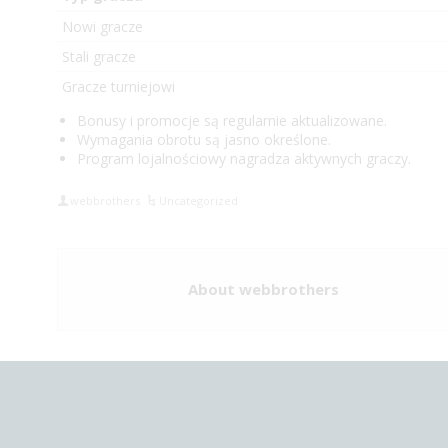
Nowi gracze
Stali gracze
Gracze turniejowi
Bonusy i promocje są regularnie aktualizowane.
Wymagania obrotu są jasno określone.
Program lojalnościowy nagradza aktywnych graczy.
webbrothers
Uncategorized
About webbrothers