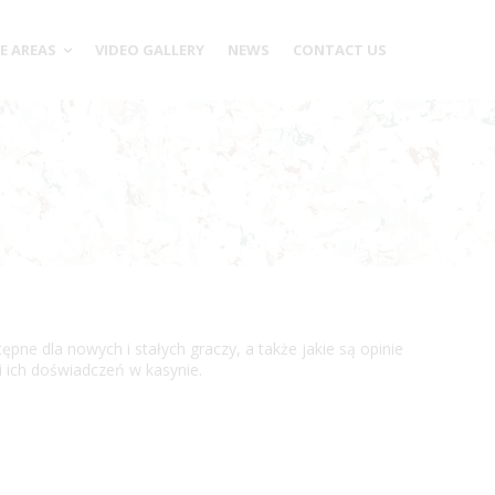
CE AREAS
VIDEO GALLERY
NEWS
CONTACT US
ępne dla nowych i stałych graczy, a także jakie są opinie
 ich doświadczeń w kasynie.