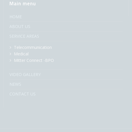
Main menu
HOME
ABOUT US
SERVICE AREAS
Telecommunication
Medical
Mitter Connect -BPO
VIDEO GALLERY
NEWS
CONTACT US