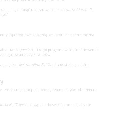
nkami, aby uniknąć rozczarowań. Jak zauważa
Marcin P.
,
zyć.”
nkty lojalnościowe za każdą grę, które następnie można
 Jak zauważa
Jacek B.
, “Dzięki programowi lojalnościowemu
za zaangażowanie użytkowników.
owego. Jak mówi
Karolina Z.
, “Często dostaję specjalne
zy
roces rejestracji jest prosty i zajmuje tylko kilka minut.
nika K.
, “Zawsze zaglądam do sekcji promocji, aby nie