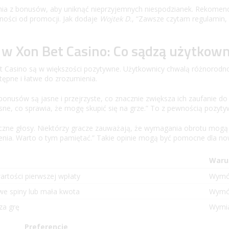
ania z bonusów, aby uniknąć nieprzyjemnych niespodzianek. Rekome
ności od promocji. Jak dodaje
Wojtek D.
, “Zawsze czytam regulamin,
 w Xon Bet Casino: Co sądzą użytkown
 Casino są w większości pozytywne. Użytkownicy chwalą różnorodnoś
tępne i łatwe do zrozumienia.
bonusów są jasne i przejrzyste, co znacznie zwiększa ich zaufanie d
sne, co sprawia, że mogę skupić się na grze.” To z pewnością pozyt
tyczne głosy. Niektórzy gracze zauważają, że wymagania obrotu mog
enia. Warto o tym pamiętać.” Takie opinie mogą być pomocne dla now
Waru
rtości pierwszej wpłaty
Wymó
e spiny lub mała kwota
Wymó
za grę
Wymia
Preferencje