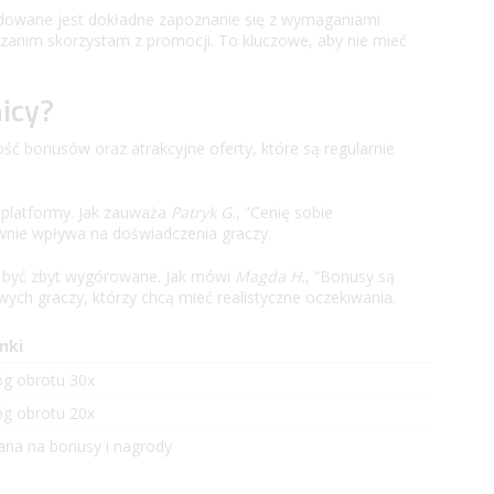
ndowane jest dokładne zapoznanie się z wymaganiami
 zanim skorzystam z promocji. To kluczowe, aby nie mieć
icy?
ć bonusów oraz atrakcyjne oferty, które są regularnie
o platformy. Jak zauważa
Patryk G.
, “Cenię sobie
ywnie wpływa na doświadczenia graczy.
ą być zbyt wygórowane. Jak mówi
Magda H.
, “Bonusy są
ych graczy, którzy chcą mieć realistyczne oczekiwania.
nki
g obrotu 30x
g obrotu 20x
na na bonusy i nagrody