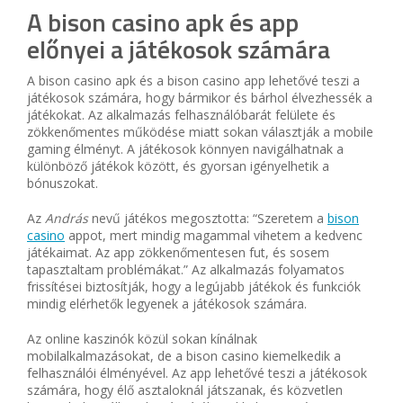
A bison casino apk és app
előnyei a játékosok számára
A bison casino apk és a bison casino app lehetővé teszi a
játékosok számára, hogy bármikor és bárhol élvezhessék a
játékokat. Az alkalmazás felhasználóbarát felülete és
zökkenőmentes működése miatt sokan választják a mobile
gaming élményt. A játékosok könnyen navigálhatnak a
különböző játékok között, és gyorsan igényelhetik a
bónuszokat.
Az
András
nevű játékos megosztotta: “Szeretem a
bison
casino
appot, mert mindig magammal vihetem a kedvenc
játékaimat. Az app zökkenőmentesen fut, és sosem
tapasztaltam problémákat.” Az alkalmazás folyamatos
frissítései biztosítják, hogy a legújabb játékok és funkciók
mindig elérhetők legyenek a játékosok számára.
Az online kaszinók közül sokan kínálnak
mobilalkalmazásokat, de a bison casino kiemelkedik a
felhasználói élményével. Az app lehetővé teszi a játékosok
számára, hogy élő asztaloknál játszanak, és közvetlen