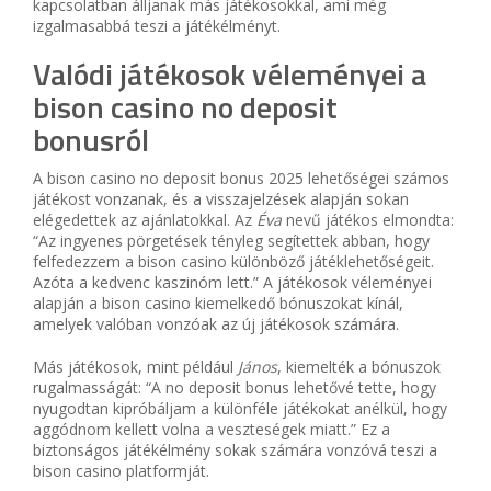
kapcsolatban álljanak más játékosokkal, ami még
izgalmasabbá teszi a játékélményt.
Valódi játékosok véleményei a
bison casino no deposit
bonusról
A bison casino no deposit bonus 2025 lehetőségei számos
játékost vonzanak, és a visszajelzések alapján sokan
elégedettek az ajánlatokkal. Az
Éva
nevű játékos elmondta:
“Az ingyenes pörgetések tényleg segítettek abban, hogy
felfedezzem a bison casino különböző játéklehetőségeit.
Azóta a kedvenc kaszinóm lett.” A játékosok véleményei
alapján a bison casino kiemelkedő bónuszokat kínál,
amelyek valóban vonzóak az új játékosok számára.
Más játékosok, mint például
János
, kiemelték a bónuszok
rugalmasságát: “A no deposit bonus lehetővé tette, hogy
nyugodtan kipróbáljam a különféle játékokat anélkül, hogy
aggódnom kellett volna a veszteségek miatt.” Ez a
biztonságos játékélmény sokak számára vonzóvá teszi a
bison casino platformját.