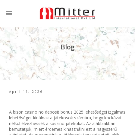
Blog
April 11, 2026
A bison casino no deposit bonus 2025 lehetőségei izgalmas
lehetőséget kínálnak a játékosok számára, hogy kockázat
nélkül élvezhessék a kaszinó játékokat. Az alábbiakban
bemutatjuk, miért érdemes kihasználni ezt a nagyszerű
ajánlatot, és megosztjuk a játékosok tapasztalatait, akik