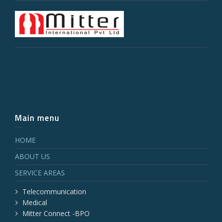
Main menu
HOME
ABOUT US
SERVICE AREAS
Telecommunication
Medical
Mitter Connect -BPO