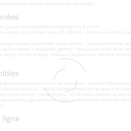
romotion est classée selon son ratio gain/effort.\
onnées
fin garantir confidentialité.\n\nCryptage SSL & HTTPS
le serveur sont chiffrées avec AES‑256 bits – même vos numéros cartes
gent pièces justificatives (pièce identité + justificatif domicile) av
 via leur tableau « responsible gaming ». Vous pouvez aussi définir q
s auprès…\n\nEn pratique choisissez toujours ceux affichant claireme
nibles
largement vos besoins.\n\n
Cartes bancaires
– Visa/Visa Debit/Master
uilles électroniques
– Skrill & Neteller offrent vitesse quasi immédia
onymat renforcé ; retrait souvent <30 min mais attention au taux vol
our éviter blocage compte.\n- Testez petite somme initiale afin vérif
s.\
 ligne