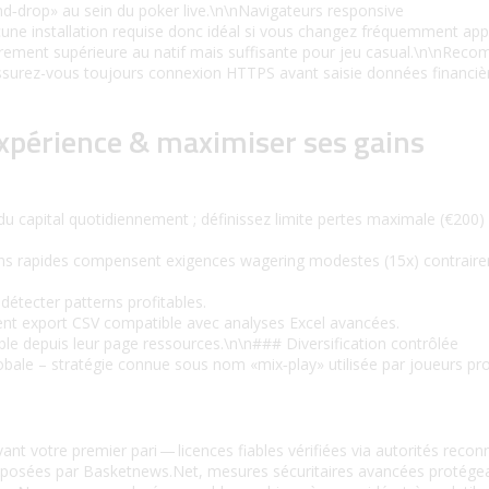
d‑drop» au sein du poker live.\n\nNavigateurs responsive
 installation requise donc idéal si vous changez fréquemment apparei
ment supérieure au natif mais suffisante pour jeu casual.\n\nRecomm
Assurez-vous toujours connexion HTTPS avant saisie données financière
expérience & maximiser ses gains
u capital quotidiennement ; définissez limite pertes maximale (€200) a
gains rapides compensent exigences wagering modestes (15x) contrair
détecter patterns profitables.
tent export CSV compatible avec analyses Excel avancées.
 depuis leur page ressources.\n\n### Diversification contrôlée
globale – stratégie connue sous nom «mix‑play» utilisée par joueurs pr
ant votre premier pari — licences fiables vérifiées via autorités reco
posées par Basketnews.Net, mesures sécuritaires avancées protégean