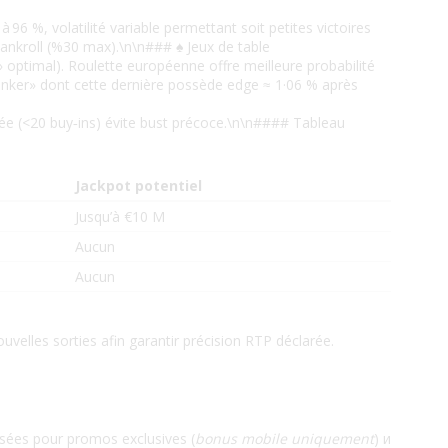
 96 %, volatilité variable permettant soit petites victoires
bankroll (%30 max).\n\n### ♠️ Jeux de table
» optimal). Roulette européenne offre meilleure probabilité
nker» dont cette dernière possède edge ≈ 1·06 % après
e (<20 buy‑ins) évite bust précoce.\n\n#### Tableau
Jackpot potentiel
Jusqu’à €10 M
Aucun
Aucun
elles sorties afin garantir précision RTP déclarée.
isées pour promos exclusives (
bonus mobile uniquement
) и