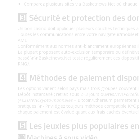
Comparez plusieurs sites via Basketnews.Net où chaque p
3️⃣ Sécurité et protection des d
Un bon casino doit appliquer plusieurs couches techniques a
Toutes les communications entre votre navigateur/mobile​et 
AML
Conformément aux normes anti‑blanchiment européennes ils exi
La plupart proposent auto‑exclusion temporaire ou définitive
passé.\n\nBasketnews.Net teste régulièrement ces dispositif
RNG.\
4️⃣ Méthodes de paiement dispo
Les options varient selon pays mais trois groupes couvrent 
Dépôt instantané ; retrait sous 2–3 jours ouvrés.\n\n
Portefe
(<€2).\n\n
Crypto‑monnaies
– Bitcoin/Ethereum permettent an
pratiques :\n- Privilégiez toujours méthode compatible KYC p
chaque paiement est évalué quant aux frais cachés éventuel
5️⃣ Les jeuxles plus populaires en
🎰 Machines à sous vidéo