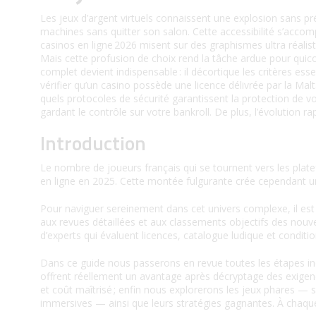
Les jeux d’argent virtuels connaissent une explosion sans pr
machines sans quitter son salon. Cette accessibilité s’accomp
casinos en ligne 2026 misent sur des graphismes ultra réalist
Mais cette profusion de choix rend la tâche ardue pour quic
complet devient indispensable : il décortique les critères es
vérifier qu’un casino possède une licence délivrée par la Ma
quels protocoles de sécurité garantissent la protection de 
gardant le contrôle sur votre bankroll. De plus, l’évolution r
Introduction
Le nombre de joueurs français qui se tournent vers les plat
en ligne en 2025. Cette montée fulgurante crée cependant un be
Pour naviguer sereinement dans cet univers complexe, il es
aux revues détaillées et aux classements objectifs des nouv
d’experts qui évaluent licences, catalogue ludique et condit
Dans ce guide nous passerons en revue toutes les étapes ind
offrent réellement un avantage après décryptage des exigence
et coût maîtrisé ; enfin nous explorerons les jeux phares — 
immersives — ainsi que leurs stratégies gagnantes. À chaque