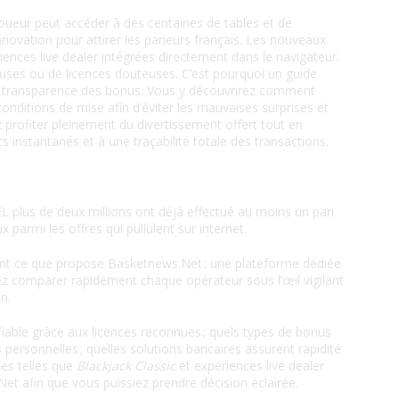
joueur peut accéder à des centaines de tables et de
nnovation pour attirer les parieurs français. Les nouveaux
iences live dealer intégrées directement dans le navigateur.
uses ou de licences douteuses. C’est pourquoi un guide
et la transparence des bonus. Vous y découvrirez comment
nditions de mise afin d’éviter les mauvaises surprises et
profiter pleinement du divertissement offert tout en
s instantanés et à une traçabilité totale des transactions.
 plus de deux millions ont déjà effectué au moins un pari
 parmi les offres qui pullulent sur internet.
ment ce que propose Basketnews.Net : une plateforme dédiée
ez comparer rapidement chaque opérateur sous l’œil vigilant
n.
iable grâce aux licences reconnues ; quels types de bonus
ersonnelles ; quelles solutions bancaires assurent rapidité
ues telles que
Blackjack Classic
et expériences live dealer
t afin que vous puissiez prendre décision éclairée.