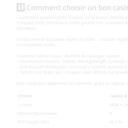
1️⃣ Comment choisir un bon casi
La première question porte toujours sur la licence délivré
Française (ANJ). Une licence solide garantit non seulement 
opérateurs.
Ensuite vient la réputation auprès du public : consulter régu
commentaires isolés.
Troisième critère majeur : diversité du catalogue ludique.
– Fournisseurs majeurs : NetEnt, Microgaming®, Evolution 
– Jeux exclusifs développés « in‑house » souvent associés
– Options live dealer avec croupiers réels diffusés via strea
Enfin comparez rapidement ces éléments grâce au tableau c
Critère
Casino A
Licence
MGA + U
Nombre fournisseurs
8
RTP moyen slots
96,3 %