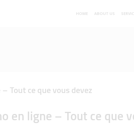
HOME
ABOUT US
SERVI
e – Tout ce que vous devez
o en ligne – Tout ce que 