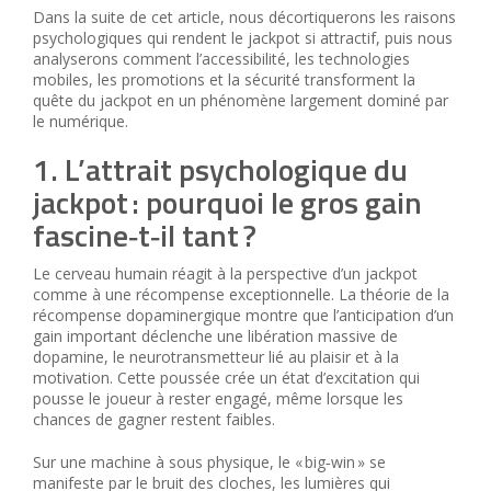
Dans la suite de cet article, nous décortiquerons les raisons
psychologiques qui rendent le jackpot si attractif, puis nous
analyserons comment l’accessibilité, les technologies
mobiles, les promotions et la sécurité transforment la
quête du jackpot en un phénomène largement dominé par
le numérique.
1. L’attrait psychologique du
jackpot : pourquoi le gros gain
fascine‑t‑il tant ?
Le cerveau humain réagit à la perspective d’un jackpot
comme à une récompense exceptionnelle. La théorie de la
récompense dopaminergique montre que l’anticipation d’un
gain important déclenche une libération massive de
dopamine, le neurotransmetteur lié au plaisir et à la
motivation. Cette poussée crée un état d’excitation qui
pousse le joueur à rester engagé, même lorsque les
chances de gagner restent faibles.
Sur une machine à sous physique, le « big‑win » se
manifeste par le bruit des cloches, les lumières qui