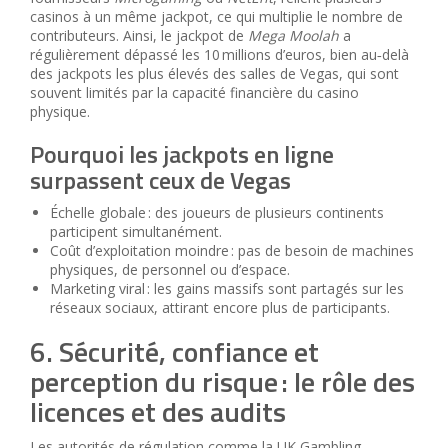
casinos à un même jackpot, ce qui multiplie le nombre de
contributeurs. Ainsi, le jackpot de
Mega Moolah
a
régulièrement dépassé les 10 millions d’euros, bien au‑delà
des jackpots les plus élevés des salles de Vegas, qui sont
souvent limités par la capacité financière du casino
physique.
Pourquoi les jackpots en ligne
surpassent ceux de Vegas
Échelle globale : des joueurs de plusieurs continents
participent simultanément.
Coût d’exploitation moindre : pas de besoin de machines
physiques, de personnel ou d’espace.
Marketing viral : les gains massifs sont partagés sur les
réseaux sociaux, attirant encore plus de participants.
6. Sécurité, confiance et
perception du risque : le rôle des
licences et des audits
Les autorités de régulation comme la UK Gambling