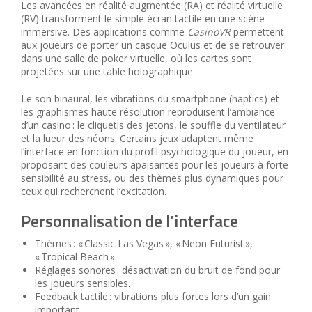
Les avancées en réalité augmentée (RA) et réalité virtuelle
(RV) transforment le simple écran tactile en une scène
immersive. Des applications comme
CasinoVR
permettent
aux joueurs de porter un casque Oculus et de se retrouver
dans une salle de poker virtuelle, où les cartes sont
projetées sur une table holographique.
Le son binaural, les vibrations du smartphone (haptics) et
les graphismes haute résolution reproduisent l’ambiance
d’un casino : le cliquetis des jetons, le souffle du ventilateur
et la lueur des néons. Certains jeux adaptent même
l’interface en fonction du profil psychologique du joueur, en
proposant des couleurs apaisantes pour les joueurs à forte
sensibilité au stress, ou des thèmes plus dynamiques pour
ceux qui recherchent l’excitation.
Personnalisation de l’interface
Thèmes : « Classic Las Vegas », « Neon Futurist »,
« Tropical Beach ».
Réglages sonores : désactivation du bruit de fond pour
les joueurs sensibles.
Feedback tactile : vibrations plus fortes lors d’un gain
important.