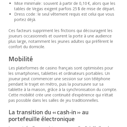
Mise minimale : souvent à partir de 0,10 €, alors que les
tables de Vegas exigent parfois 25 $ de mise de départ.
Dress code : le seul vêtement requis est celui que vous
portez déjà.
Ces facteurs suppriment les frictions qui découragent les
joueurs occasionnels et ouvrent la porte à une audience
plus large, notamment les jeunes adultes qui préfèrent le
confort du domicile.
Mobilité
Les plateformes de casino français sont optimisées pour
les smartphones, tablettes et ordinateurs portables. Un
joueur peut commencer une session sur son téléphone
pendant le trajet en métro, puis la poursuivre sur sa
tablette à la maison, grâce à la synchronisation du compte.
Cette mobilité crée une continuité d’expérience qui n’était
pas possible dans les salles de jeu traditionnelles.
La transition du « cash‑in » au
portefeuille électronique