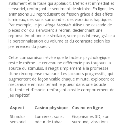
s’allument et la foule qui applaudit. L’effet est immédiat et
sensoriel, renforçant le sentiment de victoire. En ligne, les
animations 3D reproduisent ce frisson grâce à des effets
lumineux, des sons surround et des vibrations haptiques.
Par exemple, le jeu
Mega Moolah
utilise une cascade de
pièces d’or qui s’envolent à l’écran, déclenchant une
réponse émotionnelle similaire, voire plus intense, grâce à
la personnalisation du volume et du contraste selon les
préférences du joueur.
Cette comparaison révèle que le facteur psychologique
reste le même : le cerveau ne différencie pas toujours la
source du stimulus, il réagit simplement à la promesse
d’une récompense majeure. Les jackpots progressifs, qui
augmentent de façon visible chaque minute, exploitent ce
mécanisme en maintenant le joueur dans une boucle
d’attente et d’espoir, renforçant ainsi le comportement de
jeu répétitif.
Aspect
Casino physique
Casino en ligne
Stimulus
Lumières, sons,
Graphismes 3D, son
sensoriel
odeur de tabac
surround, vibrations