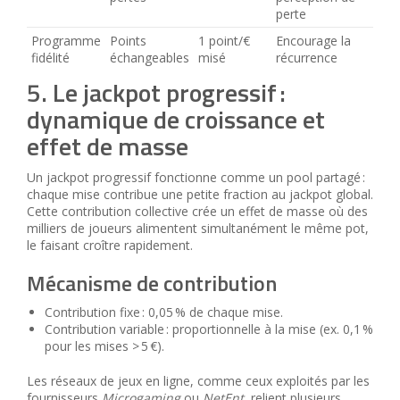
perte
Programme
Points
1 point/€
Encourage la
fidélité
échangeables
misé
récurrence
5. Le jackpot progressif :
dynamique de croissance et
effet de masse
Un jackpot progressif fonctionne comme un pool partagé :
chaque mise contribue une petite fraction au jackpot global.
Cette contribution collective crée un effet de masse où des
milliers de joueurs alimentent simultanément le même pot,
le faisant croître rapidement.
Mécanisme de contribution
Contribution fixe : 0,05 % de chaque mise.
Contribution variable : proportionnelle à la mise (ex. 0,1 %
pour les mises > 5 €).
Les réseaux de jeux en ligne, comme ceux exploités par les
fournisseurs
Microgaming
ou
NetEnt
, relient plusieurs