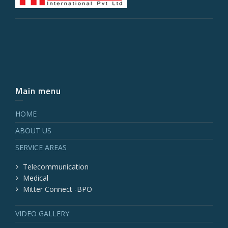
Main menu
HOME
ABOUT US
SERVICE AREAS
Telecommunication
Medical
Mitter Connect -BPO
VIDEO GALLERY