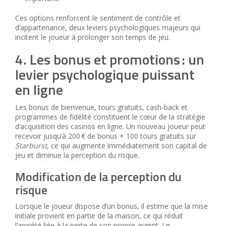
Ces options renforcent le sentiment de contrôle et
d’appartenance, deux leviers psychologiques majeurs qui
incitent le joueur à prolonger son temps de jeu.
4. Les bonus et promotions : un
levier psychologique puissant
en ligne
Les bonus de bienvenue, tours gratuits, cash‑back et
programmes de fidélité constituent le cœur de la stratégie
d’acquisition des casinos en ligne. Un nouveau joueur peut
recevoir jusqu’à 200 € de bonus + 100 tours gratuits sur
Starburst
, ce qui augmente immédiatement son capital de
jeu et diminue la perception du risque.
Modification de la perception du
risque
Lorsque le joueur dispose d’un bonus, il estime que la mise
initiale provient en partie de la maison, ce qui réduit
l’anxiété liée à la perte de son propre argent. Le