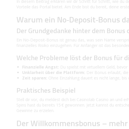
In diesem Beitrag erklären wir dir Schritt für Schritt, wie 
Vorteile das Portal bietet. Am Ende bist du bereit, deine er
Warum ein No‑Deposit‑Bonus das
Der Grundgedanke hinter dem Bonus 
Ein No‑Deposit‑Bonus ist genau das, was sein Name verspric
finanzielles Risiko einzugehen. Für Anfänger ist das besonde
Welche Probleme löst der Bonus für d
Finanzielle Angst:
Du spielst mit virtuellem Geld, bevor
Unklarheit über die Plattform:
Der Bonus erlaubt, die 
Zeit sparen:
Ohne Einzahlung dauert es nicht lange, bis du
Praktisches Beispiel
Stell dir vor, du meldest dich bei Casinolab Casino an und e
Spins hast du bereits 15 € gewonnen. Jetzt kannst du entsc
Gewinne zu erzielen.
Der Willkommensbonus – mehr a