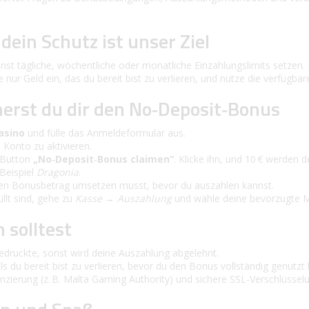
ein Schutz ist unser Ziel
nnst tägliche, wöchentliche oder monatliche Einzahlungslimits setze
ur Geld ein, das du bereit bist zu verlieren, und nutze die verfügbare
cherst du dir den No‑Deposit‑Bonus
asino
und fülle das Anmeldeformular aus.
 Konto zu aktivieren.
 Button
„No‑Deposit‑Bonus claimen“
. Klicke ihn, und 10 € werden 
Beispiel
Dragonia
.
den Bonusbetrag umsetzen musst, bevor du auszahlen kannst.
llt sind, gehe zu
Kasse
→
Auszahlung
und wähle deine bevorzugte 
 solltest
edruckte, sonst wird deine Auszahlung abgelehnt.
ls du bereit bist zu verlieren, bevor du den Bonus vollständig genutzt 
nzierung (z. B. Malta Gaming Authority) und sichere SSL‑Verschlüssel