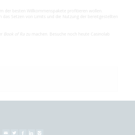
inem der besten Willkommenspakete profitieren wollen.
h das Setzen von Limits und die Nutzung der bereitgestellten
er
Book of Ra
zu machen. Besuche noch heute Casinolab