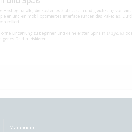
nn und Spaß
Einstieg für alle, die kostenlos Slots testen und gleichzeitig von e
pielen und ein mobil‑optimiertes Interface runden das Paket ab. Durc
ntrolliert.
us ohne Einzahlung zu beginnen und deine ersten Spins in
Dragonia
od
eigenes Geld zu riskieren!
Main menu