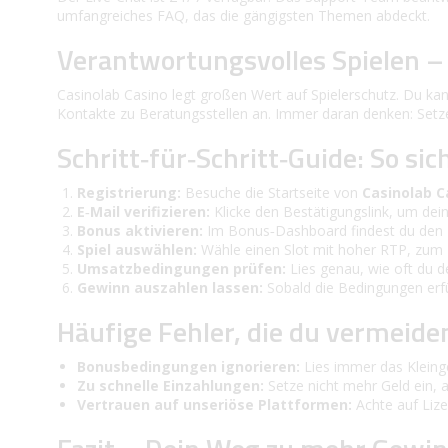
umfangreiches FAQ, das die gängigsten Themen abdeckt.
Verantwortungsvolles Spielen – d
Casinolab Casino legt großen Wert auf Spielerschutz. Du ka
Kontakte zu Beratungsstellen an. Immer daran denken: Setze n
Schritt‑für‑Schritt‑Guide: So si
Registrierung:
Besuche die Startseite von
Casinolab C
E‑Mail verifizieren:
Klicke den Bestätigungslink, um dein
Bonus aktivieren:
Im Bonus‑Dashboard findest du den
Spiel auswählen:
Wähle einen Slot mit hoher RTP, zum 
Umsatzbedingungen prüfen:
Lies genau, wie oft du 
Gewinn auszahlen lassen:
Sobald die Bedingungen erfü
Häufige Fehler, die du vermeiden
Bonusbedingungen ignorieren:
Lies immer das Kleing
Zu schnelle Einzahlungen:
Setze nicht mehr Geld ein, a
Vertrauen auf unseriöse Plattformen:
Achte auf Lize