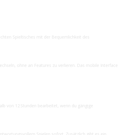
echten Spieltisches mit der Bequemlichkeit des
chseln, ohne an Features zu verlieren. Das mobile Interface
halb von 12 Stunden bearbeitet, wenn du gängige
wortungsvollem Spielen sofort. Zusätzlich gibt es ein