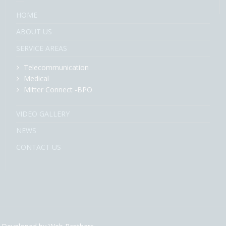
HOME
ABOUT US
SERVICE AREAS
Telecommunication
Medical
Mitter Connect -BPO
VIDEO GALLERY
NEWS
CONTACT US