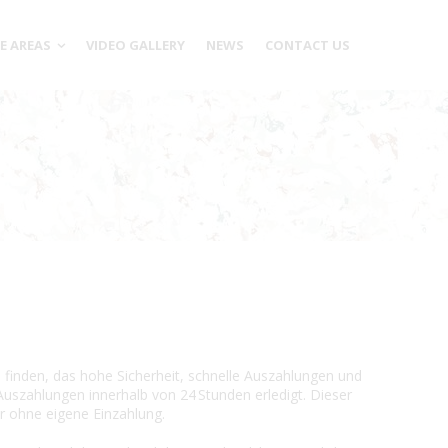
CE AREAS
VIDEO GALLERY
NEWS
CONTACT US
zu finden, das hohe Sicherheit, schnelle Auszahlungen und
Auszahlungen innerhalb von 24 Stunden erledigt. Dieser
ar ohne eigene Einzahlung.