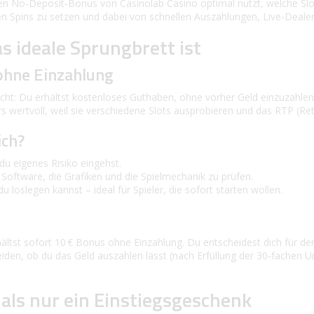
du den No‑Deposit‑Bonus von Casinolab Casino optimal nutzt, welche S
sten Spins zu setzen und dabei von schnellen Auszahlungen, Live‑Deale
 ideale Sprungbrett ist
ohne Einzahlung
ht: Du erhältst kostenloses Guthaben, ohne vorher Geld einzuzahlen
rs wertvoll, weil sie verschiedene Slots ausprobieren und das RTP (Re
ich?
 du eigenes Risiko eingehst.
Software, die Grafiken und die Spielmechanik zu prüfen.
 loslegen kannst – ideal für Spieler, die sofort starten wollen.
rhältst sofort 10 € Bonus ohne Einzahlung. Du entscheidest dich für de
heiden, ob du das Geld auszahlen lässt (nach Erfüllung der 30‑fachen
ls nur ein Einstiegsgeschenk