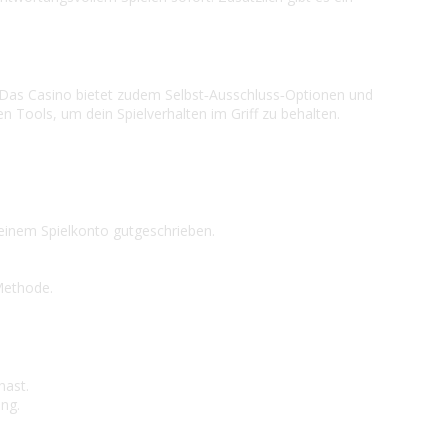
n. Das Casino bietet zudem Selbst‑Ausschluss‑Optionen und
n Tools, um dein Spielverhalten im Griff zu behalten.
deinem Spielkonto gutgeschrieben.
Methode.
hast.
ung.