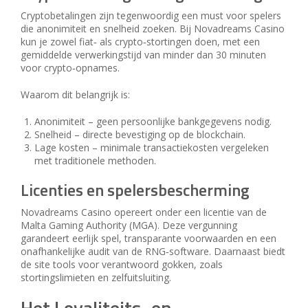
Cryptobetalingen zijn tegenwoordig een must voor spelers
die anonimiteit en snelheid zoeken. Bij Novadreams Casino
kun je zowel fiat‑ als crypto‑stortingen doen, met een
gemiddelde verwerkingstijd van minder dan 30 minuten
voor crypto‑opnames.
Waarom dit belangrijk is:
Anonimiteit – geen persoonlijke bankgegevens nodig.
Snelheid – directe bevestiging op de blockchain.
Lage kosten – minimale transactiekosten vergeleken
met traditionele methoden.
Licenties en spelersbescherming
Novadreams Casino opereert onder een licentie van de
Malta Gaming Authority (MGA). Deze vergunning
garandeert eerlijk spel, transparante voorwaarden en een
onafhankelijke audit van de RNG‑software. Daarnaast biedt
de site tools voor verantwoord gokken, zoals
stortingslimieten en zelfuitsluiting.
Het Loyaliteits‑ en