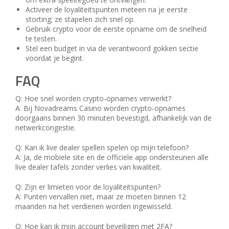
Activeer de loyaliteitspunten meteen na je eerste
storting; ze stapelen zich snel op.
Gebruik crypto voor de eerste opname om de snelheid
te testen.
Stel een budget in via de verantwoord gokken sectie
voordat je begint.
FAQ
Q: Hoe snel worden crypto‑opnames verwerkt?
A: Bij Novadreams Casino worden crypto‑opnames
doorgaans binnen 30 minuten bevestigd, afhankelijk van de
netwerkcongestie.
Q: Kan ik live dealer spellen spelen op mijn telefoon?
A: Ja, de mobiele site en de officiële app ondersteunen alle
live dealer tafels zonder verlies van kwaliteit.
Q: Zijn er limieten voor de loyaliteitspunten?
A: Punten vervallen niet, maar ze moeten binnen 12
maanden na het verdienen worden ingewisseld.
Q: Hoe kan ik mijn account beveiligen met 2FA?