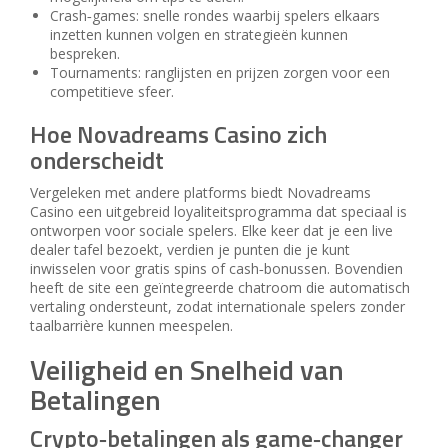
Crash‑games: snelle rondes waarbij spelers elkaars
inzetten kunnen volgen en strategieën kunnen
bespreken.
Tournaments: ranglijsten en prijzen zorgen voor een
competitieve sfeer.
Hoe Novadreams Casino zich
onderscheidt
Vergeleken met andere platforms biedt Novadreams
Casino een uitgebreid loyaliteitsprogramma dat speciaal is
ontworpen voor sociale spelers. Elke keer dat je een live
dealer tafel bezoekt, verdien je punten die je kunt
inwisselen voor gratis spins of cash‑bonussen. Bovendien
heeft de site een geïntegreerde chatroom die automatisch
vertaling ondersteunt, zodat internationale spelers zonder
taalbarrière kunnen meespelen.
Veiligheid en Snelheid van
Betalingen
Crypto‑betalingen als game‑changer