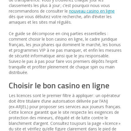
classements les plus à jour ; c’est pourquoi nous vous
recommandons de consulter le
nouveau casino en ligne
dès que vous débutez votre recherche, afin d’éviter les
arnaques et les sites mal régulés.
Ce guide se décompose en cinq parties essentielles :
comment choisir le bon casino en ligne, le cadre juridique
français, les jeux phares qui dominent le marché, les bonus
et programmes VIP à ne pas manquer, et enfin les mesures
de sécurité informatique ainsi que le jeu responsable.
Suivez‑le pas à pas pour faire vos premiers dépôts l’esprit
tranquille et profiter pleinement de chaque spin ou main
distribuée.
Choisir le bon casino en ligne
Les licences sont le premier filtre à appliquer : un opérateur
doit être titulaire d’une autorisation délivrée par l’ANJ
(ex‑ARJEL) pour proposer ses services aux joueurs français.
Cette licence garantit que le site respecte les exigences de
protection des mineurs, d’équité et de lutte contre le
blanchiment d’argent. Consultez toujours la page « licence »
du site et vérifiez qu’elle figure clairement dans le pied de