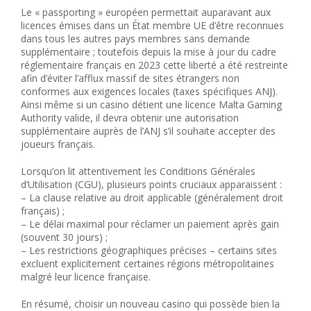
Le « passporting » européen permettait auparavant aux
licences émises dans un État membre UE d’être reconnues
dans tous les autres pays membres sans demande
supplémentaire ; toutefois depuis la mise à jour du cadre
réglementaire français en 2023 cette liberté a été restreinte
afin d’éviter l’afflux massif de sites étrangers non
conformes aux exigences locales (taxes spécifiques ANJ).
Ainsi même si un casino détient une licence Malta Gaming
Authority valide, il devra obtenir une autorisation
supplémentaire auprès de l’ANJ s’il souhaite accepter des
joueurs français.
Lorsqu’on lit attentivement les Conditions Générales
d’Utilisation (CGU), plusieurs points cruciaux apparaissent :
– La clause relative au droit applicable (généralement droit
français) ;
– Le délai maximal pour réclamer un paiement après gain
(souvent 30 jours) ;
– Les restrictions géographiques précises – certains sites
excluent explicitement certaines régions métropolitaines
malgré leur licence française.
En résumé, choisir un nouveau casino qui possède bien la