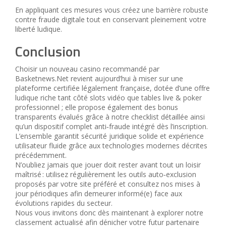
En appliquant ces mesures vous créez une barrière robuste
contre fraude digitale tout en conservant pleinement votre
liberté ludique.
Conclusion
Choisir un nouveau casino recommandé par
Basketnews.Net revient aujourd’hui à miser sur une
plateforme certifiée légalement française, dotée d’une offre
ludique riche tant côté slots vidéo que tables live & poker
professionnel ; elle propose également des bonus
transparents évalués grâce à notre checklist détaillée ainsi
qu’un dispositif complet anti‑fraude intégré dès l’inscription.
L’ensemble garantit sécurité juridique solide et expérience
utilisateur fluide grâce aux technologies modernes décrites
précédemment.
N’oubliez jamais que jouer doit rester avant tout un loisir
maîtrisé : utilisez régulièrement les outils auto‑exclusion
proposés par votre site préféré et consultez nos mises à
jour périodiques afin demeurer informé(e) face aux
évolutions rapides du secteur.
Nous vous invitons donc dès maintenant à explorer notre
classement actualisé afin dénicher votre futur partenaire