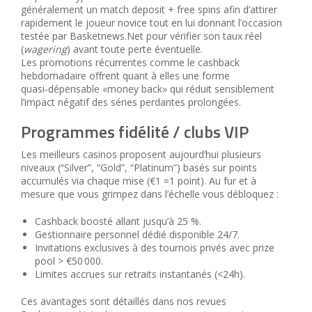
généralement un match deposit + free spins afin d’attirer
rapidement le joueur novice tout en lui donnant l’occasion
testée par Basketnews.Net pour vérifier son taux réel
(
wagering
) avant toute perte éventuelle.
Les promotions récurrentes comme le cashback
hebdomadaire offrent quant à elles une forme
quasi‑dépensable «​money back​» qui réduit sensiblement
l’impact négatif des séries perdantes prolongées.
Programmes fidélité / clubs VIP
Les meilleurs casinos proposent aujourd’hui plusieurs
niveaux (“Silver”, “Gold”, “Platinum”) basés sur points
accumulés via chaque mise (€1 =1 point). Au fur et à
mesure que vous grimpez dans l’échelle vous débloquez :
Cashback boosté allant jusqu’à 25 %.
Gestionnaire personnel dédié disponible 24/7.
Invitations exclusives à des tournois privés avec prize
pool > €50 000.
Limites accrues sur retraits instantanés (<24h).
Ces avantages sont détaillés dans nos revues