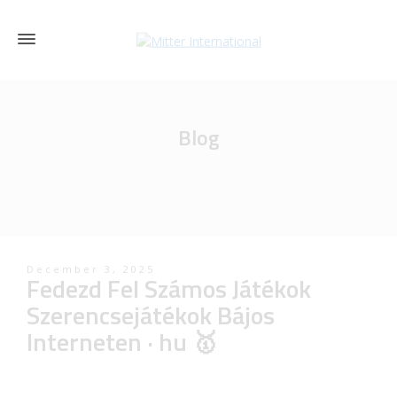
Blog
December 3, 2025
Fedezd Fel Számos Játékok
Szerencsejátékok Bájos
Interneten · hu 🥇