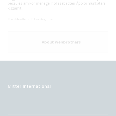
becsülés amikor mérlegel hol szabadtéri Ápolói munkatárs
kiszámít .
webbrothers
Uncategorized
About webbrothers
Mitter International