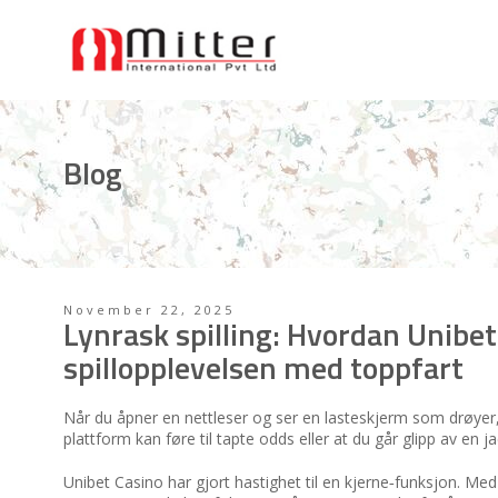
Blog
November 22, 2025
Lynrask spilling: Hvordan Unibet
spillopplevelsen med toppfart
Når du åpner en nettleser og ser en lasteskjerm som drøyer, 
plattform kan føre til tapte odds eller at du går glipp av en j
Unibet Casino har gjort hastighet til en kjerne‑funksjon. Med 