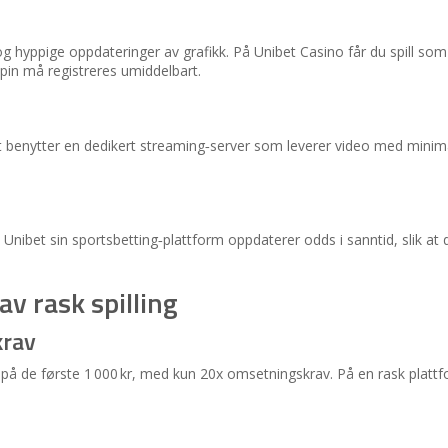
og hyppige oppdateringer av grafikk. På Unibet Casino får du spill so
 spin må registreres umiddelbart.
t benytter en dedikert streaming‑server som leverer video med minimal
nibet sin sportsbetting‑plattform oppdaterer odds i sanntid, slik at 
v rask spilling
krav
 de første 1 000 kr, med kun 20x omsetningskrav. På en rask plattform