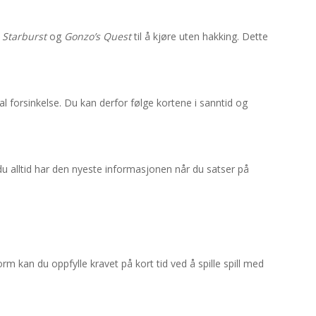
m
Starburst
og
Gonzo’s Quest
til å kjøre uten hakking. Dette
 forsinkelse. Du kan derfor følge kortene i sanntid og
du alltid har den nyeste informasjonen når du satser på
 kan du oppfylle kravet på kort tid ved å spille spill med