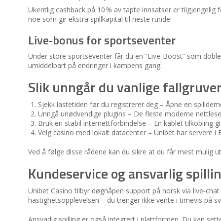
Ukentlig cashback på 10 % av tapte innsatser er tilgjengelig
noe som gir ekstra spillkapital til neste runde.
Live‑bonus for sportseventer
Under store sportseventer får du en “Live‑Boost” som dobler
umiddelbart på endringer i kampens gang.
Slik unngår du vanlige fallgruve
Sjekk lastetiden før du registrerer deg – Åpne en spilldem
Unngå unødvendige plugins – De fleste moderne nettleser
Bruk en stabil internettforbindelse – En kablet tilkobling gi
Velg casino med lokalt datacenter – Unibet har servere i E
Ved å følge disse rådene kan du sikre at du får mest mulig ut
Kundeservice og ansvarlig spilli
Unibet Casino tilbyr døgnåpen support på norsk via live‑chat 
hastighetsopplevelsen – du trenger ikke vente i timevis på sv
Ansvarlig spilling er også integrert i plattformen. Du kan se