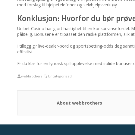
med forslag til hjelpetelefoner og selvhjelpsverktøy.
Konklusjon: Hvorfor du bør prøve
Unibet Casino har gjort hastighet til en konkurransefordel. 
pålitelig. Bonusene er tilpasset den raske plattformen, slik 
I tillegg gir live‑dealer‑bord og sportsbetting‑odds deg sannt
effektivt.
Er du klar for en lynrask spillopplevelse med solide bonuser
webbrothers
Uncategorized
About webbrothers