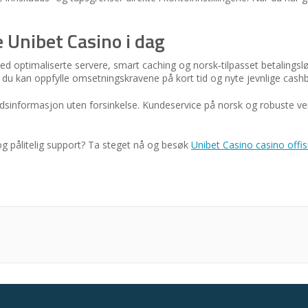
 Unibet Casino i dag
Med optimaliserte servere, smart caching og norsk‑tilpasset betalingsl
at du kan oppfylle omsetningskravene på kort tid og nyte jevnlige cashb
idsinformasjon uten forsinkelse. Kundeservice på norsk og robuste verkt
 og pålitelig support? Ta steget nå og besøk
Unibet Casino casino offisi