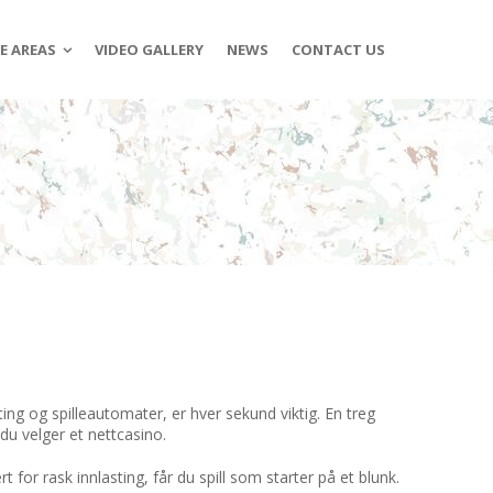
CE AREAS
VIDEO GALLERY
NEWS
CONTACT US
ng og spilleautomater, er hver sekund viktig. En treg
 du velger et nettcasino.
for rask innlasting, får du spill som starter på et blunk.