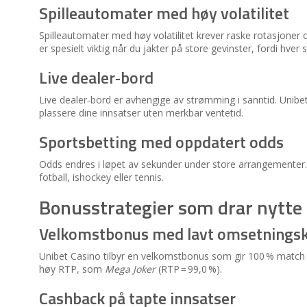
Spilleautomater med høy volatilitet
Spilleautomater med høy volatilitet krever raske rotasjoner 
er spesielt viktig når du jakter på store gevinster, fordi hver
Live dealer‑bord
Live dealer‑bord er avhengige av strømming i sanntid. Unibe
plassere dine innsatser uten merkbar ventetid.
Sportsbetting med oppdatert odds
Odds endres i løpet av sekunder under store arrangementer. U
fotball, ishockey eller tennis.
Bonusstrategier som drar nytte a
Velkomstbonus med lavt omsetnings
Unibet Casino tilbyr en velkomstbonus som gir 100 % match på
høy RTP, som
Mega Joker
(RTP = 99,0 %).
Cashback på tapte innsatser