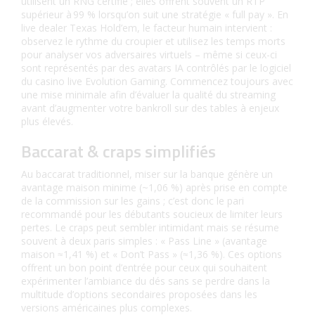
utilisent un RNG certifié ; elles offrent souvent un RTP
supérieur à 99 % lorsqu’on suit une stratégie « full pay ». En
live dealer Texas Hold’em, le facteur humain intervient :
observez le rythme du croupier et utilisez les temps morts
pour analyser vos adversaires virtuels – même si ceux-ci
sont représentés par des avatars IA contrôlés par le logiciel
du casino live Evolution Gaming. Commencez toujours avec
une mise minimale afin d’évaluer la qualité du streaming
avant d’augmenter votre bankroll sur des tables à enjeux
plus élevés.
Baccarat & craps simplifiés
Au baccarat traditionnel, miser sur la banque génère un
avantage maison minime (~1,06 %) après prise en compte
de la commission sur les gains ; c’est donc le pari
recommandé pour les débutants soucieux de limiter leurs
pertes. Le craps peut sembler intimidant mais se résume
souvent à deux paris simples : « Pass Line » (avantage
maison ≈1,41 %) et « Don’t Pass » (≈1,36 %). Ces options
offrent un bon point d’entrée pour ceux qui souhaitent
expérimenter l’ambiance du dés sans se perdre dans la
multitude d’options secondaires proposées dans les
versions américaines plus complexes.