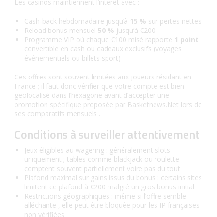
Les casinos maintiennent l’intérêt avec :
Cash‑back hebdomadaire jusqu’à
15 %
sur pertes nettes
Reload bonus mensuel
50 %
jusqu’à €200
Programme VIP où chaque €100 misé rapporte
1 point
convertible en cash ou cadeaux exclusifs (voyages
événementiels ou billets sport)
Ces offres sont souvent limitées aux joueurs résidant en
France ; il faut donc vérifier que votre compte est bien
géolocalisé dans l’hexagone avant d’accepter une
promotion spécifique proposée par Basketnews.Net lors de
ses comparatifs mensuels .
Conditions à surveiller attentivement
Jeux éligibles au wagering : généralement slots
uniquement ; tables comme blackjack ou roulette
comptent souvent partiellement voire pas du tout
Plafond maximal sur gains issus du bonus : certains sites
limitent ce plafond à €200 malgré un gros bonus initial
Restrictions géographiques : même si l’offre semble
alléchante , elle peut être bloquée pour les IP françaises
non vérifiées