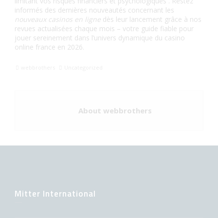
limitant vos risques financiers et psychologiques . Restez
informés des dernières nouveautés concernant les
nouveaux casinos en ligne
dès leur lancement grâce à nos
revues actualisées chaque mois – votre guide fiable pour
jouer sereinement dans l’univers dynamique du casino
online france en 2026.​
webbrothers
Uncategorized
About webbrothers
Mitter International