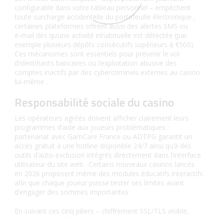
configurable dans votre tableau personnel – empêchent
toute surcharge accidentelle du portefeuille électronique ;
certaines plateformes offrent aussi des alertes SMS ou
e‑mail dès qu’une activité inhabituelle est détectée (par
exemple plusieurs dépôts consécutifs supérieurs à €500).
Ces mécanismes sont essentiels pour prévenir le vol
d’identifiants bancaires ou l’exploitation abusive des
comptes inactifs par des cybercriminels externes au casino
lui‑même .
Responsabilité sociale du casino
Les opérateurs agréés doivent afficher clairement leurs
programmes d’aide aux joueurs problématiques :
partenariat avec GamCare France ou ADTPG garantit un
accès gratuit à une hotline disponible 24/7 ainsi qu’à des
outils d’auto‑exclusion intégrés directement dans l’interface
utilisateur du site web . Certains nouveaux casinos lancés
en 2026 proposent même des modules éducatifs interactifs
afin que chaque joueur puisse tester ses limites avant
d’engager des sommes importantes .
En suivant ces cinq piliers – chiffrement SSL/TLS visible,