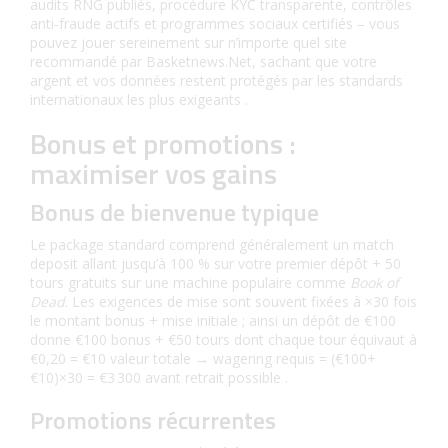
audits RNG publiés, procédure KYC transparente, contrôles
anti‑fraude actifs et programmes sociaux certifiés – vous
pouvez jouer sereinement sur n’importe quel site
recommandé par Basketnews.Net, sachant que votre
argent et vos données restent protégés par les standards
internationaux les plus exigeants .
Bonus et promotions :
maximiser vos gains
Bonus de bienvenue typique
Le package standard comprend généralement un match
deposit allant jusqu’à 100 % sur votre premier dépôt + 50
tours gratuits sur une machine populaire comme
Book of
Dead
. Les exigences de mise sont souvent fixées à ×30 fois
le montant bonus + mise initiale ; ainsi un dépôt de €100
donne €100 bonus + €50 tours dont chaque tour équivaut à
€0,20 = €10 valeur totale → wagering requis = (€100+
€10)×30 = €3 300 avant retrait possible .
Promotions récurrentes