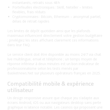
instantanés, retraits sous 48 h
Portefeuilles électroniques : Skrill, Neteller – limites
flexibles, frais réduits
Cryptomonnaies : Bitcoin, Ethereum – anonymat partiel,
délais de retrait rapides
Les limites de dépôt quotidien ainsi que les plafonds
maximaux influencent directement votre gestion budgétaire
; privilégiez les sites affichant clairement ces informations
dans leur FAQ.
Le service client doit être disponible au moins 24/7 via chat
live multilingue, email et téléphone ; un temps moyen de
réponse inférieur à deux minutes est un bon indicateur de
professionnalisme selon les tests menés par
Basketnews.Net sur plusieurs opérateurs français en 2025.
Compatibilité mobile & expérience
utilisateur
Un design responsive assure que chaque jeu s’adapte aux
écrans Android, iOS ou aux navigateurs desktop sans perte
graphique ni latence notable. Les casinos qui proposent une