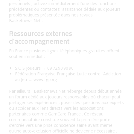
personnels , activez immédiatement l’une des fonctions
précédentes ou contactez l’assistance dédiée aux joueurs
problématiques présentée dans nos revues
Basketnews.Net .
Ressources externes
d’accompagnement
En France plusieurs lignes téléphoniques gratuites offrent
soutien immédiat :
S.O.S Joueurs → 09 72 90 90 90
Fédération Française Française Lutte contre l’Addiction
au Jeu → www.fgj.org
Par ailleurs , Basketnews.Net héberge depuis début année
un forum dédié aux joueurs responsables où chacun peut
partager ses expériences , poser des questions aux experts
ou accéder aux liens directs vers les associations
partenaires comme GamCare France . Ce réseau
communautaire constitue souvent la première porte
d’entrée vers une prise conscience saine avant même
qu’une auto‑exclusion officielle ne devienne nécessaire .