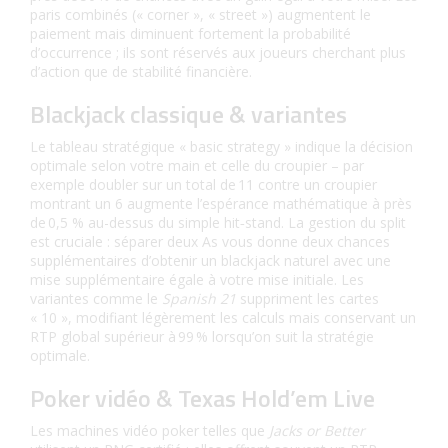
paris combinés (« corner », « street ») augmentent le
paiement mais diminuent fortement la probabilité
d’occurrence ; ils sont réservés aux joueurs cherchant plus
d’action que de stabilité financière.
Blackjack classique & variantes
Le tableau stratégique « basic strategy » indique la décision
optimale selon votre main et celle du croupier – par
exemple doubler sur un total de 11 contre un croupier
montrant un 6 augmente l’espérance mathématique à près
de 0,5 % au-dessus du simple hit‑stand. La gestion du split
est cruciale : séparer deux As vous donne deux chances
supplémentaires d’obtenir un blackjack naturel avec une
mise supplémentaire égale à votre mise initiale. Les
variantes comme le
Spanish 21
suppriment les cartes
« 10 », modifiant légèrement les calculs mais conservant un
RTP global supérieur à 99 % lorsqu’on suit la stratégie
optimale.
Poker vidéo & Texas Hold’em Live
Les machines vidéo poker telles que
Jacks or Better