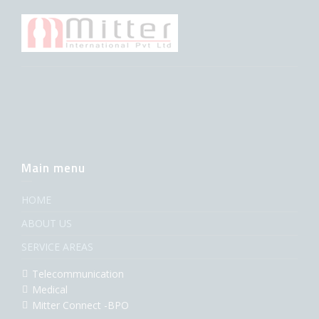
Main menu
HOME
ABOUT US
SERVICE AREAS
Telecommunication
Medical
Mitter Connect -BPO