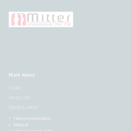
Main menu
HOME
ABOUT US
SERVICE AREAS
Telecommunication
Medical