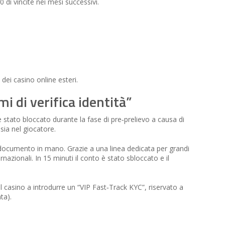
 di vincite nei mesi successivi.
dei casino online esteri.
i di verifica identità”
stato bloccato durante la fase di pre‑prelievo a causa di
sia nel giocatore.
il documento in mano. Grazie a una linea dedicata per grandi
rnazionali. In 15 minuti il conto è stato sbloccato e il
l casino a introdurre un “VIP Fast‑Track KYC”, riservato a
ta).