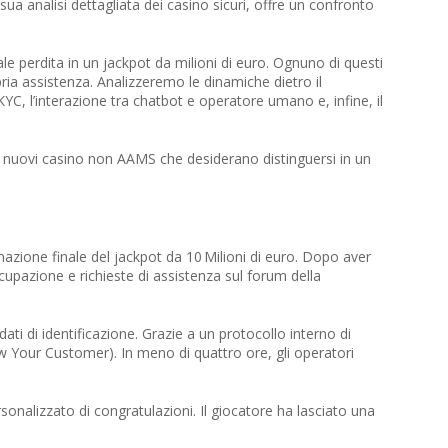
sua analisi dettagliata dei casino sicuri, offre un confronto
ale perdita in un jackpot da milioni di euro. Ognuno di questi
pria assistenza. Analizzeremo le dinamiche dietro il
KYC, l’interazione tra chatbot e operatore umano e, infine, il
 nuovi casino non AAMS che desiderano distinguersi in un
zione finale del jackpot da 10 Milioni di euro. Dopo aver
ccupazione e richieste di assistenza sul forum della
ati di identificazione. Grazie a un protocollo interno di
w Your Customer). In meno di quattro ore, gli operatori
onalizzato di congratulazioni. Il giocatore ha lasciato una