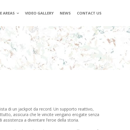
CE AREAS
VIDEO GALLERY
NEWS
CONTACT US
uista di un jackpot da record. Un supporto reattivo,
attutto, assicura che le vincite vengano erogate senza
 assistenza a diventare l’eroe della storia.