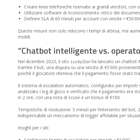
Creare linee telefoniche riservate ai grandi vincitori, co
Utilizzare software di riconoscimento ottico dei documenti
Definire SLA di 60 minuti per account con vincite > €50 00
Queste misure non solo riducono i tempi di attesa, ma aumenta
mobili.
“Chatbot intelligente vs. operato
Nel dicembre 2023, il sito
LuckyStar
ha lanciato un chatbot A
tramite il bot, una disputa su una vincita di €5 000 provenien
poiché il giocatore riteneva che il pagamento fosse stato tra
Il sistema di escalation automatico, configurato per import
analizzato i log di gioco e verificato che il pagamento era
in 2 ore, con una nota di scuse e un bonus di €100.
Tempistiche di risoluzione: 5 minuti per l’intervento del bot, 
indispensabile un meccanismo di trigger affidabile per situazi
Insight per i siti:
Configurare trigger di escalation per importi > €1 000.