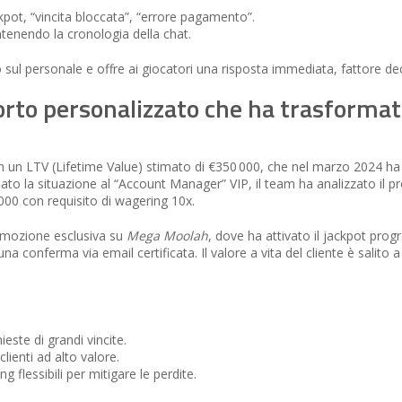
kpot, “vincita bloccata”, “errore pagamento”.
ntenendo la cronologia della chat.
ico sul personale e offre ai giocatori una risposta immediata, fattore 
to personalizzato che ha trasformato
n un LTV (Lifetime Value) stimato di €350 000, che nel marzo 2024 ha 
to la situazione al “Account Manager” VIP, il team ha analizzato il prof
000 con requisito di wagering 10x.
romozione esclusiva su
Mega Moolah
, dove ha attivato il jackpot prog
conferma via email certificata. Il valore a vita del cliente è salito a 
este di grandi vincite.
lienti ad alto valore.
flessibili per mitigare le perdite.