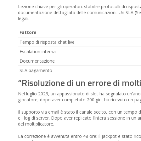
Lezione chiave per gli operatori: stabilire protocolli di rispo
documentazione dettagliata delle comunicazioni. Un SLA (Servic
legali.
Fattore
Tempo di risposta chat live
Escalation interna
Documentazione
SLA pagamento
“Risoluzione di un errore di molti
Nel luglio 2023, un appassionato di slot ha segnalato un’ano
giocatore, dopo aver completato 200 giri, ha ricevuto un pa
Il supporto via email è stato il canale scelto, con un tempo di
e i log di server. Dopo aver replicato l’intera sessione in 
del moltiplicatore.
La correzione è avvenuta entro 48 ore: il jackpot è stato ri