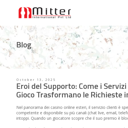
Blog
October 13, 2025
Eroi del Supporto: Come i Servizi C
Gioco Trasformano le Richieste i
Nel panorama dei casino online esteri, il servizio clienti è 
competente e disponibile su più canali (chat live, email, tel
intoppi. Quando un giocatore scopre che il suo premio è blocc