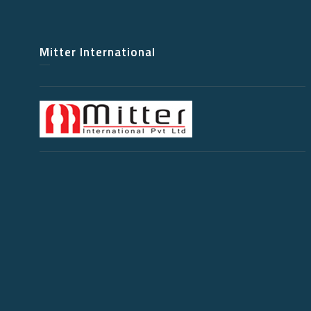
Mitter International