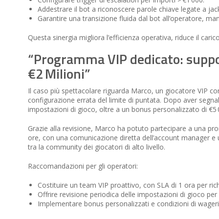
Addestrare il bot a riconoscere parole chiave legate a jac
Garantire una transizione fluida dal bot all’operatore, ma
Questa sinergia migliora l’efficienza operativa, riduce il car
“Programma VIP dedicato: suppor
€2 Milioni”
Il caso più spettacolare riguarda Marco, un giocatore VIP co
configurazione errata del limite di puntata. Dopo aver segnala
impostazioni di gioco, oltre a un bonus personalizzato di €5 
Grazie alla revisione, Marco ha potuto partecipare a una p
ore, con una comunicazione diretta dell’account manager e una 
tra la community dei giocatori di alto livello.
Raccomandazioni per gli operatori:
Costituire un team VIP proattivo, con SLA di 1 ora per richi
Offrire revisione periodica delle impostazioni di gioco per c
Implementare bonus personalizzati e condizioni di wagering 