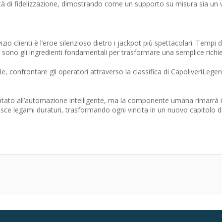
tà di fidelizzazione, dimostrando come un supporto su misura sia un 
o clienti è l’eroe silenzioso dietro i jackpot più spettacolari. Tempi d
i sono gli ingredienti fondamentali per trasformare una semplice richie
e, confrontare gli operatori attraverso la classifica di CapoliveriLegen
ntato all’automazione intelligente, ma la componente umana rimarrà ind
isce legami duraturi, trasformando ogni vincita in un nuovo capitolo di 