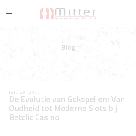
Blog
July 29, 2025
De Evolutie van Gokspellen: Van
Oudheid tot Moderne Slots bij
Betclic Casino