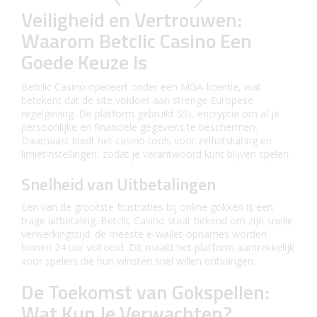
Veiligheid en Vertrouwen:
Waarom Betclic Casino Een
Goede Keuze Is
Betclic Casino opereert onder een MGA‑licentie, wat
betekent dat de site voldoet aan strenge Europese
regelgeving. De platform gebruikt SSL‑encryptie om al je
persoonlijke en financiële gegevens te beschermen.
Daarnaast biedt het casino tools voor zelfuitsluiting en
limietinstellingen, zodat je verantwoord kunt blijven spelen.
Snelheid van Uitbetalingen
Een van de grootste frustraties bij online gokken is een
trage uitbetaling. Betclic Casino staat bekend om zijn snelle
verwerkingstijd: de meeste e‑wallet‑opnames worden
binnen 24 uur voltooid. Dit maakt het platform aantrekkelijk
voor spelers die hun winsten snel willen ontvangen.
De Toekomst van Gokspellen:
Wat Kun Je Verwachten?