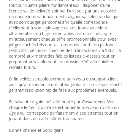
tout sur quatre piliers fondamentaux : disposer d’une
licence valide délivrée soit par l’ANJ soit par une autorité
reconnue internationalement ; aligner sa sélection ludique
avec son budget personnel afin qu’elle corresponde
réellement à son style—que ce soit low‑stake slots
ultra‑volatiles ou high‑roller tables premium ; décrypter
minutieusement chaque offre promotionnelle pour éviter
pièges cachés tels quotas temporels courts ou plafonds
restrictifs ; sécuriser chacune des transactions via SSL/TLS
combiné aux méthodes fiables listées ci‑dessus tout en
préparant préalablement son dossier KYC afin fluidifier
retraits futurs.
Enfin veillez scrupuleusement au niveau du support client
ainsi qu’à l’expérience utilisateur globale—un service réactif
garantit résolution rapide face aux problèmes éventuels.
En suivant ce guide détaillé publié par
Basketnews.Net
,
chaque lecteur pourra sélectionner le
nouveau casino en
ligne
qui correspond parfaitement à ses attentes tout en
jouant dans un cadre sûr et transparent.
Bonne chance et bons gains !