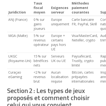
Taux
Méthodes
fiscal
Exigences
paiement
Juridiction
moyen
serveur
courantes
Sup
ANJ (France)
0 % sur
Europe
Carte bancaire
Con
gains
uniquement
FR, PayPal, Skrill
nat
joueurs
quo
MGA (Malte)
5 % sur
Europe +
Visa/MasterCard,
Aud
revenus
certains
Neteller, crypto
trim
opérateur
pays hors
UE
UKGC
15 % sur
Serveurs
Paysafecard,
Rap
(Royaume‑Uni)
bénéfices
UK ou UE
Trustly, crypto
pub
nets
limité
men
Curaçao
<2 % sur
Aucun
Bitcoin, cartes
Ins
eGaming
revenus
localisation
prépayées
ann
brut
requise
internationales
min
Section 2 : Les types de jeux
proposés et comment choisir
celui qui vous convient