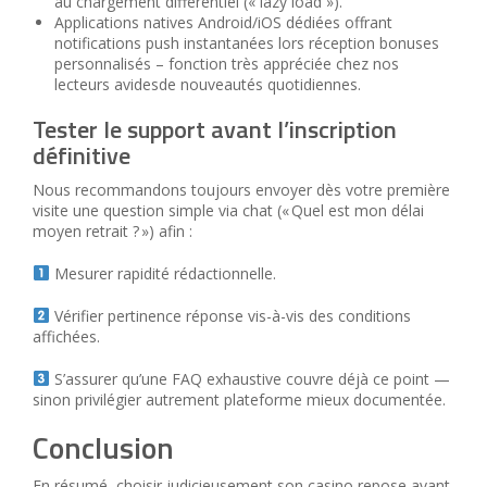
au chargement différentiel (« lazy load »).
Applications natives Android/iOS dédiées offrant
notifications push instantanées lors réception bonuses
personnalisés – fonction très appréciée chez nos
lecteurs avidesde nouveautés quotidiennes.​
Tester le support avant l’inscription
définitive
Nous recommandons toujours envoyer dès votre première
visite une question simple via chat (« Quel est mon délai
moyen retrait ? ») afin :
Mesurer rapidité rédactionnelle.
Vérifier pertinence réponse vis-à-vis des conditions
affichées.
S’assurer qu’une FAQ exhaustive couvre déjà ce point —
sinon privilégier autrement plateforme mieux documentée.
Conclusion
En résumé, choisir judicieusement son casino repose avant