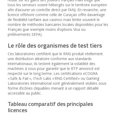
tous les serveurs soient hébergés sur le territoire européen
afin d’assurer un contrôle direct par l’ANJ. En revanche, une
licence offshore comme celle de Curaçao offre davantage
de flexibilité tarifaire aux casinos mais limite souvent le
nombre de méthodes bancaires locales disponibles pour les
Français (par exemple moins d’options Visa ou
prélèvements SEPA).
Le rôle des organismes de test tiers
Ces laboratoires certifient que le RNG produit réellement
une distribution aléatoire conforme aux standards
internationaux ; ils testent également la volatilité des
machines à sous pour garantir que le RTP annoncé est
respecté sur le long terme. Les certifications eCOGRA
« Safe & Fair », iTech Labs « RNG Certified » ou Gaming
Laboratories International sont généralement visibles sous
forme d’icônes cliquables menant à un rapport détaillé
accessible au public.
Tableau comparatif des principales
licences