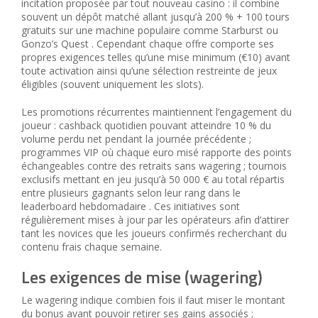
incitation proposée par tout nouveau casino : il combine
souvent un dépôt matché allant jusqu’à 200 % + 100 tours
gratuits sur une machine populaire comme Starburst ou
Gonzo’s Quest . Cependant chaque offre comporte ses
propres exigences telles qu’une mise minimum (€10) avant
toute activation ainsi qu’une sélection restreinte de jeux
éligibles (souvent uniquement les slots).
Les promotions récurrentes maintiennent l’engagement du
joueur : cashback quotidien pouvant atteindre 10 % du
volume perdu net pendant la journée précédente ;
programmes VIP où chaque euro misé rapporte des points
échangeables contre des retraits sans wagering ; tournois
exclusifs mettant en jeu jusqu’à 50 000 € au total répartis
entre plusieurs gagnants selon leur rang dans le
leaderboard hebdomadaire . Ces initiatives sont
régulièrement mises à jour par les opérateurs afin d’attirer
tant les novices que les joueurs confirmés recherchant du
contenu frais chaque semaine.
Les exigences de mise (wagering)
Le wagering indique combien fois il faut miser le montant
du bonus avant pouvoir retirer ses gains associés ;