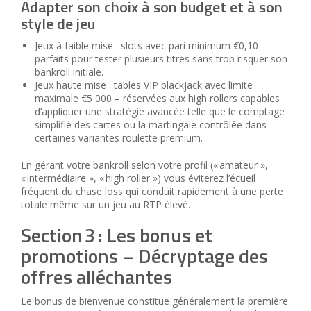
Adapter son choix à son budget et à son
style de jeu
Jeux à faible mise : slots avec pari minimum €0,10 –
parfaits pour tester plusieurs titres sans trop risquer son
bankroll initiale.
Jeux haute mise : tables VIP blackjack avec limite
maximale €5 000 – réservées aux high rollers capables
d’appliquer une stratégie avancée telle que le comptage
simplifié des cartes ou la martingale contrôlée dans
certaines variantes roulette premium.
En gérant votre bankroll selon votre profil (« amateur »,
« intermédiaire », « high roller ») vous éviterez l’écueil
fréquent du chase loss qui conduit rapidement à une perte
totale même sur un jeu au RTP élevé.
Section 3 : Les bonus et
promotions – Décryptage des
offres alléchantes
Le bonus de bienvenue constitue généralement la première