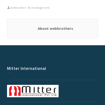
webbrothers
Uncategorized
About webbrothers
Mitter International