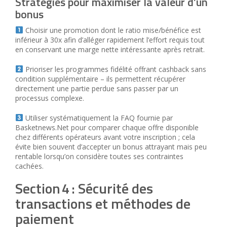
Stratégies pour maximiser la valeur d’un
bonus
Choisir une promotion dont le ratio mise/bénéfice est
inférieur à 30x afin d’alléger rapidement l’effort requis tout
en conservant une marge nette intéressante après retrait.
Prioriser les programmes fidélité offrant cashback sans
condition supplémentaire – ils permettent récupérer
directement une partie perdue sans passer par un
processus complexe.
Utiliser systématiquement la FAQ fournie par
Basketnews.Net pour comparer chaque offre disponible
chez différents opérateurs avant votre inscription ; cela
évite bien souvent d’accepter un bonus attrayant mais peu
rentable lorsqu’on considère toutes ses contraintes
cachées.
Section 4 : Sécurité des
transactions et méthodes de
paiement