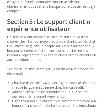
d’argent et fraude identitaire tout en accélérant
ultérieurement vos retraits lorsque votre dossier est déjà
complet.
Section 5 : Le support client и
expérience utilisateur
Un service client efficace se mesure surtout via trois
critères clés : temps moyen réponse (<​2 minutes via chat
live), niveau linguistique adapté au public francophone («
bonjour », « merci » inclus) ainsi que capacité réelle à
résoudre rapidement disputes relatives aux paiements ou
aux conditions bonus.
Les meilleurs sites listés par Basketnews.Net proposent
désormais :
Chat live disponible
24/7
avec agents spécialisés dans
chaque langue européenne dont français natif.
Adresse email dédiée répondant sous <​12 heures
ouvrées même durant week‑ends.
Ligne téléphonique directe exclusivement réservée aux
joueurs français afin d’éviter toute barrière linguistique