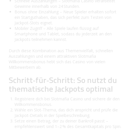
Schnelle Auszahlungen – Slotmafia Casino verarbeitet
Gewinne innerhalb von 24 Stunden.
Bonus ohne Einzahlung – Neue Spieler erhalten sofort
ein Startguthaben, das sich perfekt zum Testen von
Jackpot‑Slots eignet.
Mobiler Zugriff – Alle Spiele laufen flüssig auf
Smartphone und Tablet, sodass du jederzeit an den
Jackpots teilnehmen kannst.
Durch diese Kombination aus Themenvielfalt, schnellen
Auszahlungen und einem attraktiven Slotmafia
Willkommensbonus hebt sich das Casino von vielen
Mitbewerbern ab.
Schritt‑für‑Schritt: So nutzt du
thematische Jackpots optimal
Registriere dich bei Slotmafia Casino und sichere dir den
Willkommensbonus.
Wähle ein Slot‑Thema, das dich anspricht und prüfe die
Jackpot‑Details in der Spielbeschreibung.
Setze einen Betrag, der zu deiner Bankroll passt –
empfehlenswert sind 1–2 % des Gesamtkapitals pro Spin.