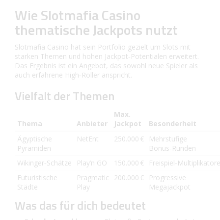
Wie Slotmafia Casino
thematische Jackpots nutzt
Slotmafia Casino hat sein Portfolio gezielt um Slots mit
starken Themen und hohen Jackpot‑Potentialen erweitert.
Das Ergebnis ist ein Angebot, das sowohl neue Spieler als
auch erfahrene High‑Roller anspricht.
Vielfalt der Themen
Max.
Thema
Anbieter
Jackpot
Besonderheit
Ägyptische
NetEnt
250.000 €
Mehrstufige
Pyramiden
Bonus‑Runden
Wikinger‑Schätze
Play’n GO
150.000 €
Freispiel‑Multiplikator
Futuristische
Pragmatic
200.000 €
Progressive
Städte
Play
Megajackpot
Was das für dich bedeutet