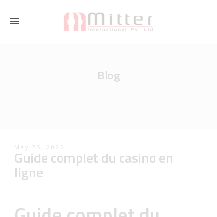
Blog
May 25, 2025
Guide complet du casino en
ligne
Guide complet du