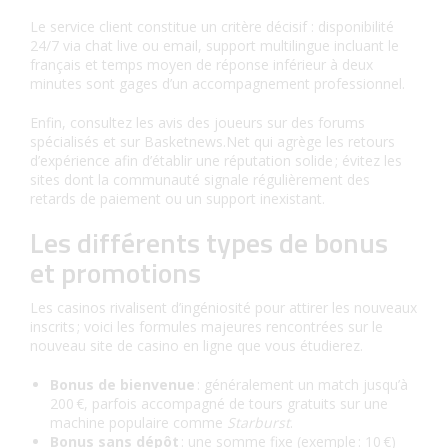
Le service client constitue un critère décisif : disponibilité
24/7 via chat live ou email, support multilingue incluant le
français et temps moyen de réponse inférieur à deux
minutes sont gages d’un accompagnement professionnel.
Enfin, consultez les avis des joueurs sur des forums
spécialisés et sur Basketnews.Net qui agrège les retours
d’expérience afin d’établir une réputation solide ; évitez les
sites dont la communauté signale régulièrement des
retards de paiement ou un support inexistant.
Les différents types de bonus
et promotions
Les casinos rivalisent d’ingéniosité pour attirer les nouveaux
inscrits ; voici les formules majeures rencontrées sur le
nouveau site de casino en ligne que vous étudierez.
Bonus de bienvenue
: généralement un match jusqu’à
200 €, parfois accompagné de tours gratuits sur une
machine populaire comme
Starburst
.
Bonus sans dépôt
: une somme fixe (exemple : 10 €)