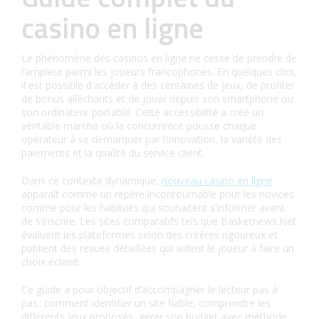
casino en ligne
Le phénomène des casinos en ligne ne cesse de prendre de
l’ampleur parmi les joueurs francophones. En quelques clics,
il est possible d’accéder à des centaines de jeux, de profiter
de bonus alléchants et de jouer depuis son smartphone ou
son ordinateur portable. Cette accessibilité a créé un
véritable marché où la concurrence pousse chaque
opérateur à se démarquer par l’innovation, la variété des
paiements et la qualité du service client.
Dans ce contexte dynamique,
nouveau casino en ligne
apparaît comme un repère incontournable pour les novices
comme pour les habitués qui souhaitent s’informer avant
de s’inscrire. Les sites comparatifs tels que Basketnews.Net
évaluent les plateformes selon des critères rigoureux et
publient des revues détaillées qui aident le joueur à faire un
choix éclairé.
Ce guide a pour objectif d’accompagner le lecteur pas à
pas : comment identifier un site fiable, comprendre les
différents jeux proposés, gérer son budget avec méthode