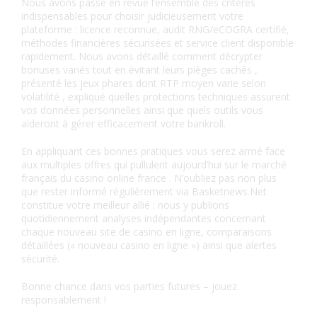
Nous avons passé en revue l’ensemble des critères
indispensables pour choisir judicieusement votre
plateforme : licence reconnue, audit RNG/eCOGRA certifié,
méthodes financières sécurisées et service client disponible
rapidement. Nous avons détaillé comment décrypter
bonuses variés tout en évitant leurs pièges cachés ,
présenté les jeux phares dont RTP moyen varie selon
volatilité , expliqué quelles protections techniques assurent
vos données personnelles ainsi que quels outils vous
aideront à gérer efficacement votre bankroll.
En appliquant ces bonnes pratiques vous serez armé face
aux multiples offres qui pullulent aujourd’hui sur le marché
français du casino online france . N’oubliez pas non plus
que rester informé régulièrement via Basketnews.Net
constitue votre meilleur allié : nous y publions
quotidiennement analyses indépendantes concernant
chaque nouveau site de casino en ligne, comparaisons
détaillées (« nouveau casino en ligne ») ainsi que alertes
sécurité.
Bonne chance dans vos parties futures – jouez
responsablement !