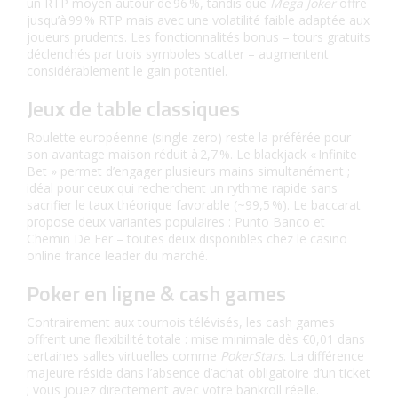
un RTP moyen autour de 96 %, tandis que
Mega Joker
offre
jusqu’à 99 % RTP mais avec une volatilité faible adaptée aux
joueurs prudents. Les fonctionnalités bonus – tours gratuits
déclenchés par trois symboles scatter – augmentent
considérablement le gain potentiel.
Jeux de table classiques
Roulette européenne (single zero) reste la préférée pour
son avantage maison réduit à 2,7 %. Le blackjack « Infinite
Bet » permet d’engager plusieurs mains simultanément ;
idéal pour ceux qui recherchent un rythme rapide sans
sacrifier le taux théorique favorable (~99,5 %). Le baccarat
propose deux variantes populaires : Punto Banco et
Chemin De Fer – toutes deux disponibles chez le casino
online france leader du marché.
Poker en ligne & cash games
Contrairement aux tournois télévisés, les cash games
offrent une flexibilité totale : mise minimale dès €0,01 dans
certaines salles virtuelles comme
PokerStars
. La différence
majeure réside dans l’absence d’achat obligatoire d’un ticket
; vous jouez directement avec votre bankroll réelle.