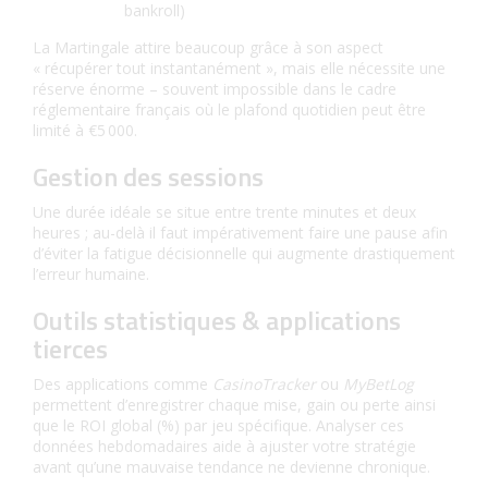
bankroll)
La Martingale attire beaucoup grâce à son aspect
« récupérer tout instantanément », mais elle nécessite une
réserve énorme – souvent impossible dans le cadre
réglementaire français où le plafond quotidien peut être
limité à €5 000.
Gestion des sessions
Une durée idéale se situe entre trente minutes et deux
heures ; au-delà il faut impérativement faire une pause afin
d’éviter la fatigue décisionnelle qui augmente drastiquement
l’erreur humaine.
Outils statistiques & applications
tierces
Des applications comme
CasinoTracker
ou
MyBetLog
permettent d’enregistrer chaque mise, gain ou perte ainsi
que le ROI global (%) par jeu spécifique. Analyser ces
données hebdomadaires aide à ajuster votre stratégie
avant qu’une mauvaise tendance ne devienne chronique.