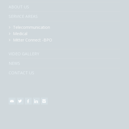
ABOUT US
SERVICE AREAS
Telecommunication
Medical
Mitter Connect -BPO
VIDEO GALLERY
NEWS
CONTACT US