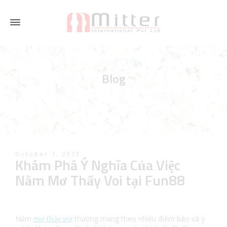
Blog
October 7, 2023
Khám Phá Ý Nghĩa Của Việc
Nằm Mơ Thấy Voi tại Fun88
Nằm
mơ thấy voi
thường mang theo nhiều điềm báo và ý