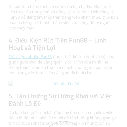
Để bắt đầu hành trình cá cược của bạn tại Fun88, bạn chỉ
cần truy cập trang chủ và đăng ký tài khoản. Link đăng ký
Fun88 dễ dàng tìm thấy trên trang web chính thức, giúp bạn
nhanh chóng trở thành thành viên của cộng đồng người
chơi may mắn.
4.
Điều Kiện Rút Tiền Fun88 – Linh
Hoạt và Tiện Lợi
Điều kiện rút tiền Fun88
được thiết kế linh hoạt và tiện lợi,
giúp người chơi dễ dàng quản lý tài chính của mình. Hệ
thống thanh toán an toàn và nhanh chóng giúp bạn tự tin
hơn trong việc thực hiện các giao dịch tài chính.
5.
Tận Hưởng Sự Hứng Khởi với Việc
Đánh Lô Đề
Dù bạn là người mới bắt đầu hay đã có kinh nghiệm, việc
đánh lô đề tại Fun88 là cơ hội để tận hưởng không gian giải
trí trực tuyến chất lượng và cơ hội bắt kịp những con số