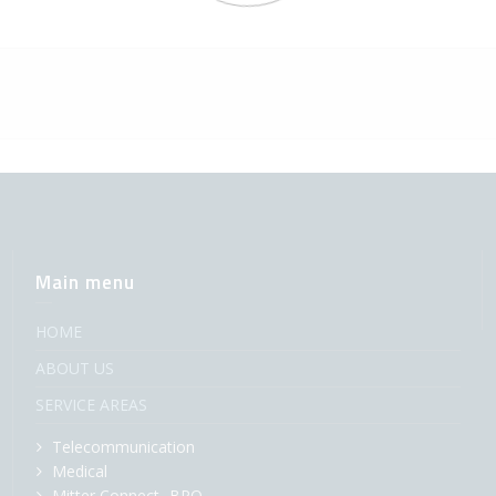
Main menu
HOME
ABOUT US
SERVICE AREAS
Telecommunication
Medical
Mitter Connect -BPO