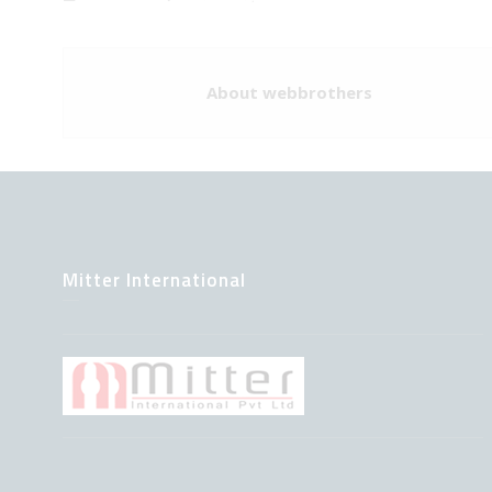
About webbrothers
Mitter International