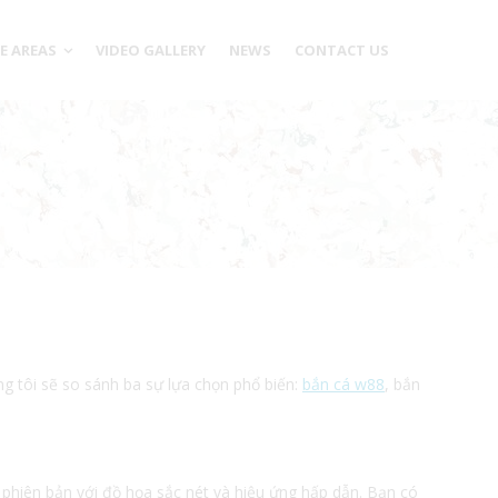
CE AREAS
VIDEO GALLERY
NEWS
CONTACT US
úng tôi sẽ so sánh ba sự lựa chọn phổ biến:
bắn cá w88
, bắn
 phiên bản với đồ họa sắc nét và hiệu ứng hấp dẫn. Bạn có