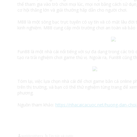
thể tham gia vào trò chơi mọi lúc, mọi nơi bằng cách sử dụ
cơ hội thắng lớn và giải thưởng hấp dẫn cho người chơi.
M88 là một sòng bạc trực tuyến có uy tín và có mặt lâu đời t
kinh nghiệm. M88 cung cấp môi trường chơi an toàn và bảo
Fun88 là một nhà cái nổi tiếng với sự đa dạng trong các tr
tạo ra trải nghiệm chơi game thú vị. Ngoài ra, Fun88 cũng 
Tóm lại, việc lựa chọn nhà cái để chơi game bắn cá online 
trên thị trường, và bạn có thể thử nghiệm từng trang để xe
phương.
Nguồn tham khảo:
https://nhacaicacuoc.net/huong-dan-cho
webbrothers
Tin tức cá cược