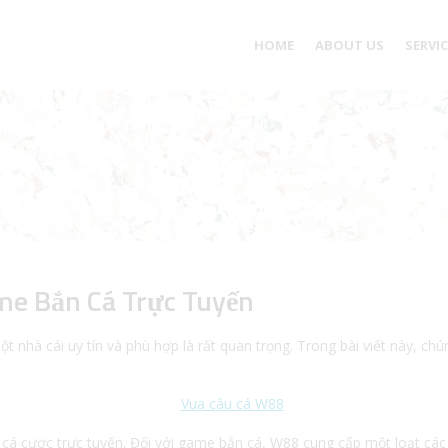
HOME
ABOUT US
SERVI
me Bắn Cá Trực Tuyến
t nhà cái uy tín và phù hợp là rất quan trọng. Trong bài viết này, ch
g cá cược trực tuyến. Đối với game bắn cá, W88 cung cấp một loạt các