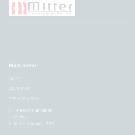
Main menu
HOME
ABOUT US
SERVICE AREAS
Telecommunication
Medical
Mitter Connect -BPO