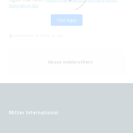
bong-da-uy-tin/
Chơi Ngay
webbrothers
Tin tức cá cược
About webbrothers
Mitter International