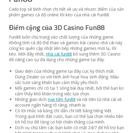
Cado.top sẽ bình chọn chi tiết về ưu và nhược điểm của sản
phẩm games cá độ online lôi kéo của nhà cái Fun88.
Điểm cộng của 3D Casino Fun88
Fun88 luôn chú trọng vào chất lượng của những game.
Không tính cá độ thể thao và games bài casino nhà cái này
cũng ko quên cập nhật liên tiếp những games mới lạ, lôi
kéo. Mới đây nhất,
nhà cái fun88
bổ sung thêm 3D Casino
để nâng cao sự đa dạng cho những game tại đây.
Giao diện của những game tại đây cực kỳ thích mắt.
Dùng Dealer so với hình ảnh hoạt hoạ sinh động. Màu
sắc tươi sáng khiến bạn cảm thấy yêu thích.
Mỗi games chỉ có tại 1 sòng bài duy nhất, bởi thế bạn ko
cảm thấy khó khăn trong việc lựa chọn.
Những giao dịch
nạp tiền fun88
và rút tiền từ nhà cái về
account ngân hàng rõ ràng, nhanh lẹ.
Có lời nhắc và bảng chỉ dẫn chi tiết bằng tiếng Việt.
Trong quá trình đặt cược, bạn có thể lựa chọn nhiều tiện
ích hỗ trợ để tăng cơ hội chiến thắng của mình.
Dịch vụ chú tâm các bạn luôn có mặt 24/7 để hỗ trợ bạn