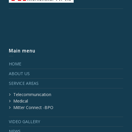
Main menu
HOME
ABOUT US
SERVICE AREAS
Telecommunication
Medical
Mitter Connect -BPO
VIDEO GALLERY
NEWS