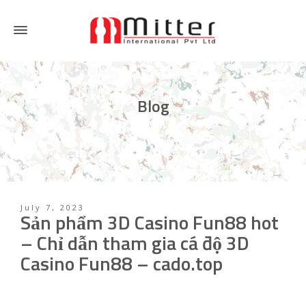
Blog
July 7, 2023
Sản phẩm 3D Casino Fun88 hot
– Chỉ dẫn tham gia cá độ 3D
Casino Fun88 – cado.top