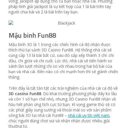
vòng. Jackpot áp dụng cho cả bạn hoặc nhà cái. Phương
pháp tính giải Jackpot là sự kết hợp của 1 lá bài trên tay
người chia bài và 2 lá bài trên tay bạn.
Mậu binh Fun88
Mậu binh 3D là 1 trong các chiếc hình cá độ nhận được
thích thú tại sảnh 3D Casino Fun88. Hệ thống nhà cái sẽ
cung cấp 13 lá bài bất cứ, sau đó sắp xếp thành 3 chi: chi
đầu, chi giữa và chi cuối. Lúc đó, nhà cái sẽ tiến hành so
sánh lần lượt những chi so với nhau trong hai bộ bài của
bạn và nhà cái. Bên nào có chi mạnh hơn thì sẽ giành chiến
thắng.
Trên đây là tất tần tật các trải nghiệm của nhà cái cá độ về
3D casino Fun88
. Dù khai trường phương pháp đây ko lâu
và còn 1 số hạn chế nhỏ, nhưng 3D Casino Fun88 nhận về
hầu hết phản ứng tích cực từ bạn. Kì vọng game thủ sẽ có
các phút giây sung sướng và thoải mái so với sản phẩm
sòng bài 3D tại nhà cái Fun88 –
nhà cái uy tín việt nam
,
chúc người dùng chơi vui và nhận nhận được nhiều giải
thưởng to.