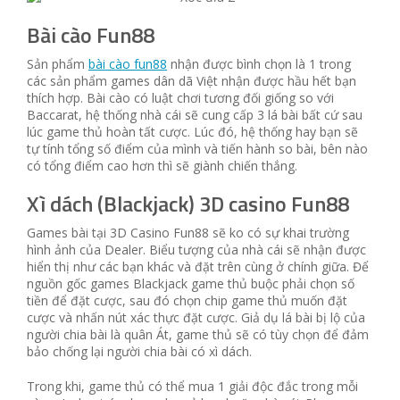
Bài cào Fun88
Sản phẩm
bài cào fun88
nhận được bình chọn là 1 trong
các sản phẩm games dân dã Việt nhận được hầu hết bạn
thích hợp. Bài cào có luật chơi tương đối giống so với
Baccarat, hệ thống nhà cái sẽ cung cấp 3 lá bài bất cứ sau
lúc game thủ hoàn tất cược. Lúc đó, hệ thống hay bạn sẽ
tự tính tổng số điểm của mình và tiến hành so bài, bên nào
có tổng điểm cao hơn thì sẽ giành chiến thắng.
Xì dách (Blackjack) 3D casino Fun88
Games bài tại 3D Casino Fun88 sẽ ko có sự khai trường
hình ảnh của Dealer. Biểu tượng của nhà cái sẽ nhận được
hiển thị như các bạn khác và đặt trên cùng ở chính giữa. Để
nguồn gốc games Blackjack game thủ buộc phải chọn số
tiền để đặt cược, sau đó chọn chip game thủ muốn đặt
cược và nhấn nút xác thực đặt cược. Giả dụ lá bài bị lộ của
người chia bài là quân Át, game thủ sẽ có tùy chọn để đảm
bảo chống lại người chia bài có xì dách.
Trong khi, game thủ có thể mua 1 giải độc đắc trong mỗi