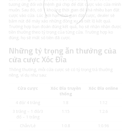
tương ứng đối với mệnh giá chip để đặt cược vào cửa mình
muốn. Sau đó, có 1 khoảng thời gian để khá nhiều bạn đặt
cược vào cửa. Lúc giới hạn thời gian đặt cược, dealer sẽ
bấm nút để máy xáo những đồng xu và tiết lộ kết quả.
Trường hợp bạn đoán đúng kết quả, họ sẽ nhận nhận được
tiền thưởng theo tỷ trọng của từng cửa. Trường hợp ko
đúng, họ sẽ mất số tiền đã cược.
Những tỷ trọng ăn thưởng của
cửa cược Xóc Đĩa
Thông thường, mỗi cửa cược sẽ có tỷ trọng trả thưởng
riêng, ví dụ như sau:
Cửa cược
Xóc Đĩa truyền
Xóc Đĩa online
thống
4 đỏ/ 4 trắng
1:8
1:12
3 trắng – 1 đỏ/3
1:15
1:2.6
đổ – 1 trắng
Chẵn/Lẻ
1:0.8
1:0.96