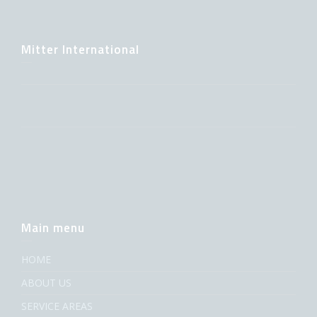
Mitter International
Main menu
HOME
ABOUT US
SERVICE AREAS