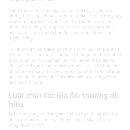
Game thủ có thể tham gia chơi Xóc Đĩa trực tuyến trên
những thiết bị có kết nối internet như điện thoại di động hay
máy tính. Tuy mỗi hình thức chơi Xóc Đĩa đều có ưu và
nhược điểm riêng, nhưng Xóc Đĩa trực tuyến đem đến sự
tiện lợi, an ninh và hợp lí hơn đối với phương pháp chơi
truyền thống.
Tại những nhà cái online, game thủ sẽ có hầu hết lựa chọn
về bàn chơi và lúc tạo tài khoản account, game thủ sẽ nhận
được tặng tiền thưởng miễn phí cho các lần tham gia đầu
tiên, giúp đỡ game thủ có nhiều cơ hội chơi cá độ hơn. Hình
như, bạn ko phải sợ hãi về vấn đề nạp, rút tiền hay lộ thông
tin cá nhân do những nhà cái online hiện nay tương đối an
ninh và chất lượng.
Luật chơi Xóc Đĩa đổi thưởng dễ
hiểu
Luật chơi tương đối đơn giản và nhiều bạn đã nắm rõ. Tuy
nhiên, người mới chơi phải đề nghị hiểu rõ luật để khởi
động thuận lợi hơn.