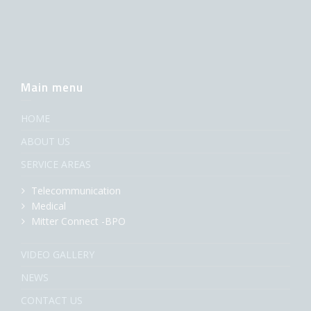
Main menu
HOME
ABOUT US
SERVICE AREAS
Telecommunication
Medical
Mitter Connect -BPO
VIDEO GALLERY
NEWS
CONTACT US