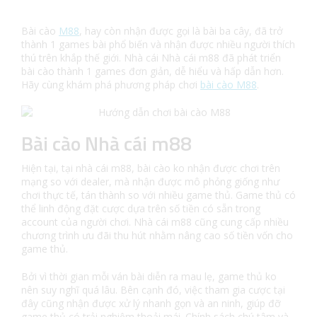
Bài cào
M88
, hay còn nhận được gọi là bài ba cây, đã trở
thành 1 games bài phổ biến và nhận được nhiều người thích
thú trên khắp thế giới. Nhà cái Nhà cái m88 đã phát triển
bài cào thành 1 games đơn giản, dễ hiểu và hấp dẫn hơn.
Hãy cùng khám phá phương pháp chơi
bài cào M88
.
Bài cào Nhà cái m88
Hiện tại, tại nhà cái m88, bài cào ko nhận được chơi trên
mạng so với dealer, mà nhận được mô phỏng giống như
chơi thực tế, tán thành so với nhiều game thủ. Game thủ có
thể linh động đặt cược dựa trên số tiền có sẵn trong
account của người chơi. Nhà cái m88 cũng cung cấp nhiều
chương trình ưu đãi thu hút nhằm nâng cao số tiền vốn cho
game thủ.
Bởi vì thời gian mỗi ván bài diễn ra mau lẹ, game thủ ko
nên suy nghĩ quá lâu. Bên cạnh đó, việc tham gia cược tại
đây cũng nhận được xử lý nhanh gọn và an ninh, giúp đỡ
game thủ có trải nghiệm thoải mái. Chính sách chú tâm và