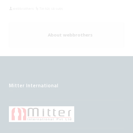
webbrothers
Tin tức cá cược
About webbrothers
Mitter International