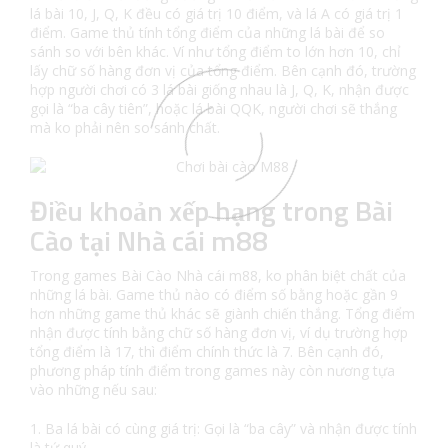
lá bài 10, J, Q, K đều có giá trị 10 điểm, và lá A có giá trị 1
điểm. Game thủ tính tổng điểm của những lá bài để so
sánh so với bên khác. Ví như tổng điểm to lớn hơn 10, chỉ
lấy chữ số hàng đơn vị của tổng điểm. Bên cạnh đó, trường
hợp người chơi có 3 lá bài giống nhau là J, Q, K, nhận được
gọi là “ba cây tiên”, hoặc lá bài QQK, người chơi sẽ thắng
mà ko phải nên so sánh chất.
Điều khoản xếp hạng trong Bài
Cào tại Nhà cái m88
Trong games Bài Cào Nhà cái m88, ko phân biệt chất của
những lá bài. Game thủ nào có điểm số bằng hoặc gần 9
hơn những game thủ khác sẽ giành chiến thắng. Tổng điểm
nhận được tính bằng chữ số hàng đơn vị, ví dụ trường hợp
tổng điểm là 17, thì điểm chính thức là 7. Bên cạnh đó,
phương pháp tính điểm trong games này còn nương tựa
vào những nếu sau:
1. Ba lá bài có cùng giá trị: Gọi là “ba cây” và nhận được tính
là tứ quý.