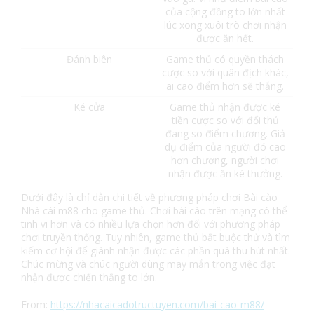
của cộng đồng to lớn nhất
lúc xong xuôi trò chơi nhận
được ăn hết.
Đánh biên
Game thủ có quyền thách
cược so với quân địch khác,
ai cao điểm hơn sẽ thắng.
Ké cửa
Game thủ nhận được ké
tiền cược so với đổi thủ
đang so điểm chương. Giả
dụ điểm của người đó cao
hơn chương, người chơi
nhận được ăn ké thưởng.
Dưới đây là chỉ dẫn chi tiết về phương pháp chơi Bài cào
Nhà cái m88 cho game thủ. Chơi bài cào trên mạng có thể
tinh vi hơn và có nhiều lựa chọn hơn đối với phương pháp
chơi truyền thống. Tuy nhiên, game thủ bắt buộc thử và tìm
kiếm cơ hội để giành nhận được các phần quà thu hút nhất.
Chúc mừng và chúc người dùng may mắn trong việc đạt
nhận được chiến thắng to lớn.
From:
https://nhacaicadotructuyen.com/bai-cao-m88/