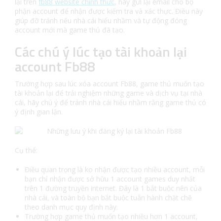
lại trên
fb88 website chính thức
, hãy gửi lại email cho bộ
phận account để nhận được kiểm tra và xác thực. Điều này
giúp đỡ tránh nếu nhà cái hiểu nhầm và tự động đóng
account mới mà game thủ đã tạo.
Các chú ý lúc tạo tài khoản lại
account Fb88
Trường hợp sau lúc xóa account Fb88, game thủ muốn tạo
tài khoản lại để trải nghiệm những game và dịch vụ tại nhà
cái, hãy chú ý để tránh nhà cái hiểu nhầm rằng game thủ có
ý định gian lận.
Cụ thể:
Điều quan trọng là ko nhận được tạo nhiều account, mỗi
bạn chỉ nhận được sở hữu 1 account games duy nhất
trên 1 đường truyền internet. Đây là 1 bắt buộc nên của
nhà cái, và toàn bộ bạn bắt buộc tuân hành chặt chẽ
theo danh mục quy định này.
Trường hợp game thủ muốn tạo nhiều hơn 1 account,