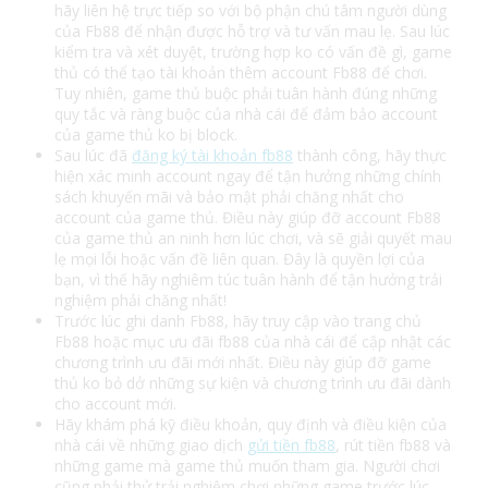
hãy liên hệ trực tiếp so với bộ phận chú tâm người dùng
của Fb88 để nhận được hỗ trợ và tư vấn mau lẹ. Sau lúc
kiểm tra và xét duyệt, trường hợp ko có vấn đề gì, game
thủ có thể tạo tài khoản thêm account Fb88 để chơi.
Tuy nhiên, game thủ buộc phải tuân hành đúng những
quy tắc và ràng buộc của nhà cái để đảm bảo account
của game thủ ko bị block.
Sau lúc đã
đăng ký tài khoản fb88
thành công, hãy thực
hiện xác minh account ngay để tận hưởng những chính
sách khuyến mãi và bảo mật phải chăng nhất cho
account của game thủ. Điều này giúp đỡ account Fb88
của game thủ an ninh hơn lúc chơi, và sẽ giải quyết mau
lẹ mọi lỗi hoặc vấn đề liên quan. Đây là quyền lợi của
bạn, vì thế hãy nghiêm túc tuân hành để tận hưởng trải
nghiệm phải chăng nhất!
Trước lúc ghi danh Fb88, hãy truy cập vào trang chủ
Fb88 hoặc mục ưu đãi fb88 của nhà cái để cập nhật các
chương trình ưu đãi mới nhất. Điều này giúp đỡ game
thủ ko bỏ dở những sự kiện và chương trình ưu đãi dành
cho account mới.
Hãy khám phá kỹ điều khoản, quy định và điều kiện của
nhà cái về những giao dịch
gửi tiền fb88
, rút tiền fb88 và
những game mà game thủ muốn tham gia. Người chơi
cũng phải thử trải nghiệm chơi những game trước lúc