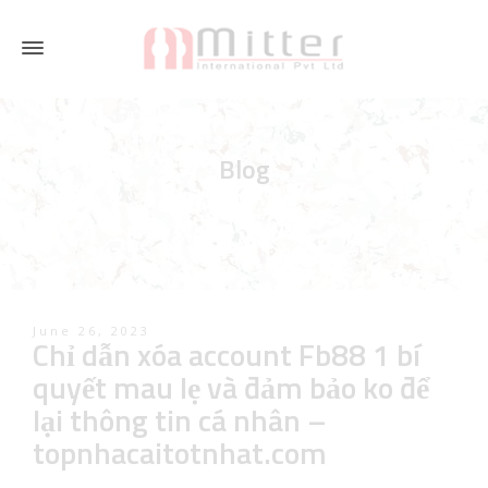
Blog
June 26, 2023
Chỉ dẫn xóa account Fb88 1 bí
quyết mau lẹ và đảm bảo ko để
lại thông tin cá nhân –
topnhacaitotnhat.com