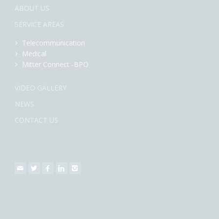
ABOUT US
SERVICE AREAS
Telecommunication
Medical
Mitter Connect -BPO
VIDEO GALLERY
NEWS
CONTACT US