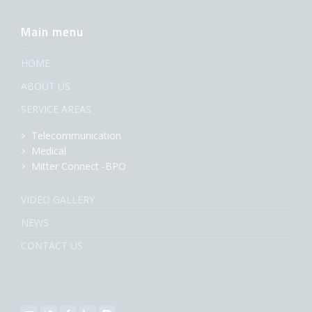
Main menu
HOME
ABOUT US
SERVICE AREAS
Telecommunication
Medical
Mitter Connect -BPO
VIDEO GALLERY
NEWS
CONTACT US