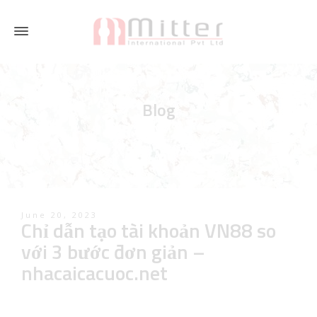
Blog
June 20, 2023
Chỉ dẫn tạo tài khoản VN88 so
với 3 bước đơn giản –
nhacaicacuoc.net