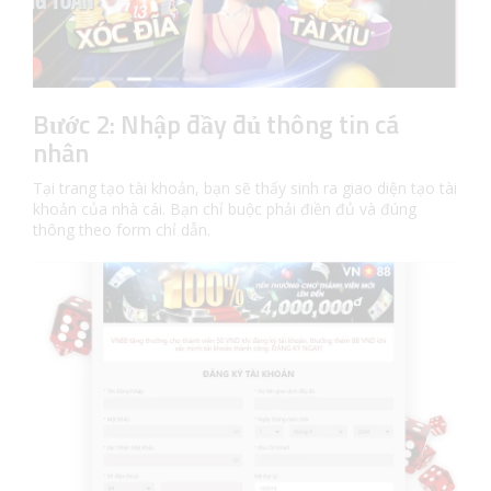
Bước 2: Nhập đầy đủ thông tin cá
nhân
Tại trang tạo tài khoản, bạn sẽ thấy sinh ra giao diện tạo tài
khoản của nhà cái. Bạn chỉ buộc phải điền đủ và đúng
thông theo form chỉ dẫn.