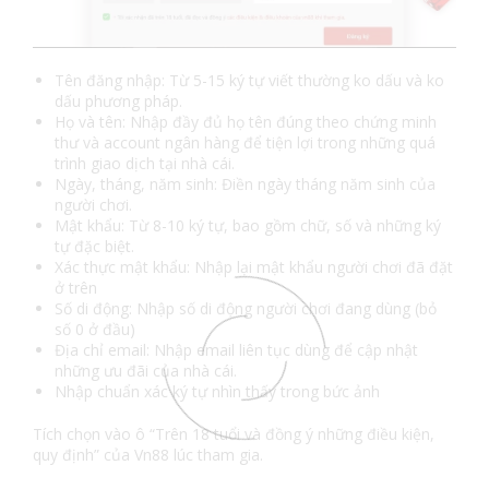
Tên đăng nhập: Từ 5-15 ký tự viết thường ko dấu và ko
dấu phương pháp.
Họ và tên: Nhập đầy đủ họ tên đúng theo chứng minh
thư và account ngân hàng để tiện lợi trong những quá
trình giao dịch tại nhà cái.
Ngày, tháng, năm sinh: Điền ngày tháng năm sinh của
người chơi.
Mật khẩu: Từ 8-10 ký tự, bao gồm chữ, số và những ký
tự đặc biệt.
Xác thực mật khẩu: Nhập lại mật khẩu người chơi đã đặt
ở trên
Số di động: Nhập số di động người chơi đang dùng (bỏ
số 0 ở đầu)
Địa chỉ email: Nhập email liên tục dùng để cập nhật
những ưu đãi của nhà cái.
Nhập chuẩn xác ký tự nhìn thấy trong bức ảnh
Tích chọn vào ô “Trên 18 tuổi và đồng ý những điều kiện,
quy định” của Vn88 lúc tham gia.