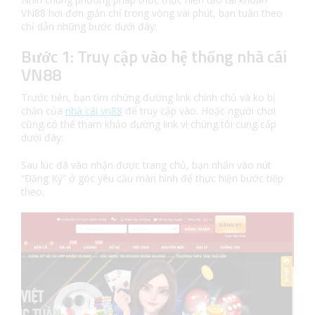
VN88 hơi đơn giản chỉ trong vòng vài phút, bạn tuân theo
chỉ dẫn những bước dưới đây:
Bước 1: Truy cập vào hệ thống nhà cái
VN88
Trước tiên, bạn tìm những đường link chính chủ và ko bị
chặn của
nhà cái vn88
để truy cập vào. Hoặc người chơi
cũng có thể tham khảo đường link vì chúng tôi cung cấp
dưới đây:
Sau lúc đã vào nhận được trang chủ, bạn nhấn vào nút
“Đăng Ký” ở góc yêu cầu màn hình để thực hiện bước tiếp
theo.