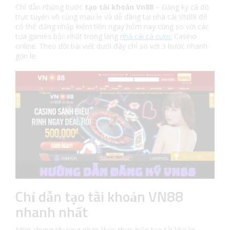
Chỉ dẫn những bước
tạo tài khoản Vn88
– Đăng ký cá độ
trực tuyến vô cùng mau lẹ và dễ dàng tại nhà cái VN88 để
có thể đăng nhập kiếm tiền ngay hôm nay cùng so với các
tựa games bậc nhất trong làng
nhà cái cá cược
Casino
online. Theo dõi bài viết dưới đây chỉ so với 3 bước nhanh
gọn lẹ.
Chỉ dẫn tạo tài khoản VN88
nhanh nhất
Nhìn chung phương pháp thức thực hiện tạo tài khoản