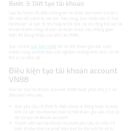
Bước 3: Dứt tạo tài khoản
Sau lúc hoàn tất điền thông tin cá nhân, bạn kiểm tra lại 1
lần nữa để tránh bị sai sót. Sau cùng, bạn nhấp vào ô “tạo
tài khoản” là dứt. Ví như hợp lệ thì nhà cái sẽ công bố tạo tài
khoản thành công và bạn sẽ nhận được vào thẳng giao
diện đã đăng nhập của nhà cái VN88.
Bạn có thể
nạp tiền Vn88
để có thể tham gia đặt cược
thành công và khởi đầu trải nghiệm những hình thức cá độ
thú vị tại nhà cái.
Điều kiện tạo tài khoản account
VN88
Bạn lúc tạo tài khoản account VN88 buộc phải chú ý 1 số
điều kiện như sau:
Bạn yêu cầu có thiết bị điện thoại di động hoặc là máy
tính có kết nối internet mới có thể tham gia vào chơi cá
độ và tạo tài khoản account.
Thành viên tạo tài khoản account yêu cầu đủ trên 18
tuổi. Ví như nhà cái phát hiện bạn ko đủ tuổi thì sẽ bị