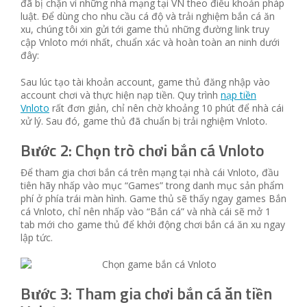
đã bị chặn vì những nhà mạng tại VN theo điều khoản pháp
luật. Để dùng cho nhu cầu cá độ và trải nghiệm bắn cá ăn
xu, chúng tôi xin gửi tới game thủ những đường link truy
cập Vnloto mới nhất, chuẩn xác và hoàn toàn an ninh dưới
đây:
Sau lúc tạo tài khoản account, game thủ đăng nhập vào
account chơi và thực hiện nạp tiền. Quy trình
nạp tiền
Vnloto
rất đơn giản, chỉ nên chờ khoảng 10 phút để nhà cái
xử lý. Sau đó, game thủ đã chuẩn bị trải nghiệm Vnloto.
Bước 2: Chọn trò chơi bắn cá Vnloto
Để tham gia chơi bắn cá trên mạng tại nhà cái Vnloto, đầu
tiên hãy nhấp vào mục “Games” trong danh mục sản phẩm
phí ở phía trái màn hình. Game thủ sẽ thấy ngay games Bắn
cá Vnloto, chỉ nên nhấp vào “Bắn cá” và nhà cái sẽ mở 1
tab mới cho game thủ để khởi động chơi bắn cá ăn xu ngay
lập tức.
Bước 3: Tham gia chơi bắn cá ăn tiền