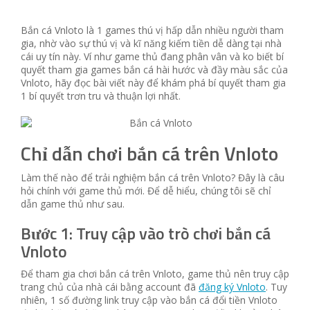
Bắn cá Vnloto là 1 games thú vị hấp dẫn nhiều người tham
gia, nhờ vào sự thú vị và kĩ năng kiếm tiền dễ dàng tại nhà
cái uy tín này. Ví như game thủ đang phân vân và ko biết bí
quyết tham gia games bắn cá hài hước và đầy màu sắc của
Vnloto, hãy đọc bài viết này để khám phá bí quyết tham gia
1 bí quyết trơn tru và thuận lợi nhất.
Chỉ dẫn chơi bắn cá trên Vnloto
Làm thế nào để trải nghiệm bắn cá trên Vnloto? Đây là câu
hỏi chính với game thủ mới. Để dễ hiểu, chúng tôi sẽ chỉ
dẫn game thủ như sau.
Bước 1: Truy cập vào trò chơi bắn cá
Vnloto
Để tham gia chơi bắn cá trên Vnloto, game thủ nên truy cập
trang chủ của nhà cái bằng account đã
đăng ký Vnloto
. Tuy
nhiên, 1 số đường link truy cập vào bắn cá đổi tiền Vnloto