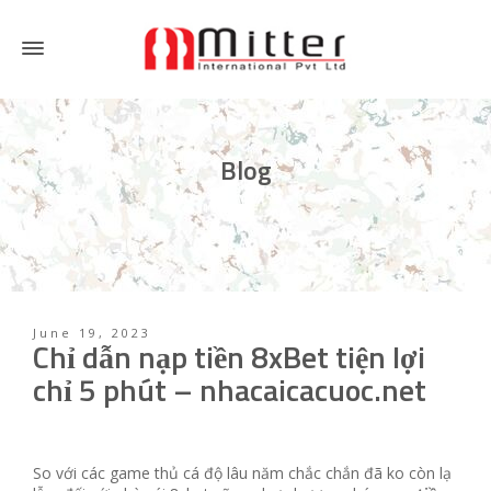
Blog
June 19, 2023
Chỉ dẫn nạp tiền 8xBet tiện lợi
chỉ 5 phút – nhacaicacuoc.net
So với các game thủ cá độ lâu năm chắc chắn đã ko còn lạ