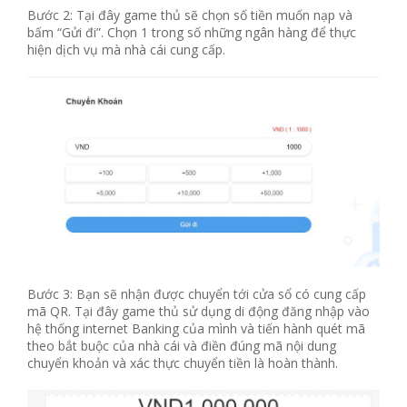
Bước 2: Tại đây game thủ sẽ chọn số tiền muốn nạp và
bấm “Gửi đi”. Chọn 1 trong số những ngân hàng để thực
hiện dịch vụ mà nhà cái cung cấp.
Bước 3: Bạn sẽ nhận được chuyển tới cửa sổ có cung cấp
mã QR. Tại đây game thủ sử dụng di động đăng nhập vào
hệ thống internet Banking của mình và tiến hành quét mã
theo bắt buộc của nhà cái và điền đúng mã nội dung
chuyển khoản và xác thực chuyển tiền là hoàn thành.