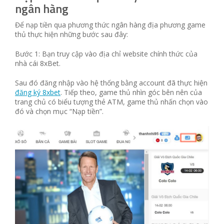
ngân hàng
Để nạp tiền qua phương thức ngân hàng địa phương game
thủ thực hiện những bước sau đây:
Bước 1: Bạn truy cập vào địa chỉ website chính thức của
nhà cái 8xBet.
Sau đó đăng nhập vào hệ thống bằng account đã thực hiện
đăng ký 8xbet
. Tiếp theo, game thủ nhìn góc bên nên của
trang chủ có biểu tượng thẻ ATM, game thủ nhấn chọn vào
đó và chọn mục “Nạp tiền”.