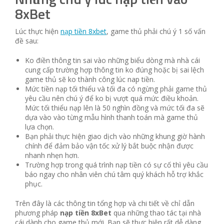
8xBet
Lúc thực hiện
nạp tiền 8xbet
, game thủ phải chú ý 1 số vấn
đề sau:
Ko điền thông tin sai vào những biểu dòng mà nhà cái
cung cấp trường hợp thông tin ko đúng hoặc bị sai lệch
game thủ sẽ ko thành công lúc nap tiền.
Mức tiền nạp tối thiểu và tối đa có ngừng phải game thủ
yêu cầu nên chú ý để ko bị vượt quá mức điều khoản.
Mức tối thiểu nạp lên là 50 nghìn đồng và mức tối đa sẽ
dựa vào vào từng mẫu hình thanh toán mà game thủ
lựa chọn.
Bạn phải thực hiện giao dịch vào những khung giờ hành
chính để đảm bảo vận tốc xử lý bắt buộc nhận được
nhanh nhẹn hơn.
Trường hợp trong quá trình nạp tiền có sự cố thì yêu cầu
báo ngay cho nhân viên chú tâm quý khách hỗ trợ khắc
phục.
Trên đây là các thông tin tổng hợp và chi tiết về chỉ dẫn
phương pháp
nạp tiền 8xBet
qua những thao tác tại nhà
cái dành cho game thủ mới. Bạn sẽ thực hiện rất dễ dàng