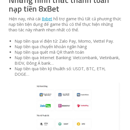
nạp tiền 8xBet
Hiện nay, nhà cái
8xbet
hỗ trợ game thủ tất cả phương thức
nạp tiền tiện dụng để game thủ có thể thực hiện những
thao tác này nhanh nhẹn nhất có thể.
Nạp tiền qua ví điện tử: Zalo Pay, Momo, Viettel Pay.
Nạp tiền qua chuyển khoản ngân hàng
Nạp tiền qua quét mã QR thanh toán
Nạp tiền qua Internet Banking: Vietcombank, Vietinbank,
BIDV, Đông Á bank…
Nạp tiền qua tiền kỹ thuâth số: USDT, BTC, ETH,
DOGE…