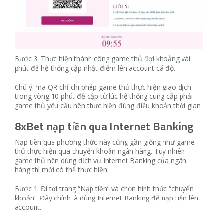
Bước 3: Thực hiện thành công game thủ đợi khoảng vài
phút để hệ thống cập nhật điểm lên account cá độ.
Chú ý: mã QR chỉ chi phép game thủ thực hiện giao dịch
trong vòng 10 phút đề cập từ lúc hệ thống cung cấp phải
game thủ yêu cầu nên thực hiện đúng điều khoản thời gian.
8xBet nạp tiền qua Internet Banking
Nạp tiền qua phương thức này cũng gần giống như game
thủ thực hiện qua chuyển khoản ngân hàng. Tuy nhiên
game thủ nên dùng dịch vụ Internet Banking của ngân
hàng thì mới có thể thực hiện.
Bước 1: Đi tới trang “Nạp tiền” và chọn hình thức “chuyển
khoản”. Đây chính là dùng Internet Banking để nạp tiền lên
account.