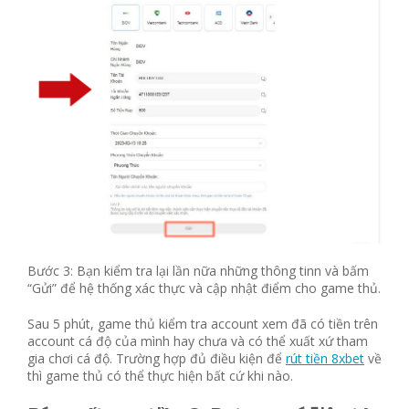
Bước 3: Bạn kiểm tra lại lần nữa những thông tinn và bấm
“Gửi” để hệ thống xác thực và cập nhật điểm cho game thủ.
Sau 5 phút, game thủ kiểm tra account xem đã có tiền trên
account cá độ của mình hay chưa và có thể xuất xứ tham
gia chơi cá độ. Trường hợp đủ điều kiện để
rút tiền 8xbet
về
thì game thủ có thể thực hiện bất cứ khi nào.