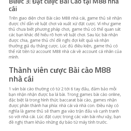
Bước 3: Đặt cược Bài Cào tại M88 nhà
cái
Trên giao diện chơi Bài cào M88 nhà cái, game thủ sẽ nhận
được chỉ dẫn về luật chơi và xuất xứ đặt cược. Ví như game
thủ chưa biết phương pháp chơi, game thủ có thể quan sát
các bạn khác để hiểu rõ hơn về luật chơi. Sau lúc bài nhận
được chia, game thủ chỉ đề nghị đợi kết quả và nhận
thưởng giả dụ thắng cược. Lúc đủ điều kiện, game thủ có
thể rút tiền từ account M88 nhà cái về account cá nhân của
mình.
Thành viên cược Bài cào M88
nhà cái
1 ván bài cào thường có từ 2 tới 6 tay đấu, đảm bảo mỗi
bạn nhận nhận được ba lá bài. Trong games bài cào online,
đặc biệt là trong hình thức baccarat bài cào, games nhận
được phân thành hai phía: nhà cái và nhà con. Điều này có
nghĩa là game thủ sẽ tham gia vào trận đấu và cạnh tranh
so với nhà cái. Lúc đặt cược trong các ván bài như vậy, bạn
đề nghị tham khảo những dự báo từ máy tính trước.