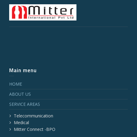
Main menu
HOME
ABOUT US
SERVICE AREAS
Telecommunication
Medical
Mitter Connect -BPO