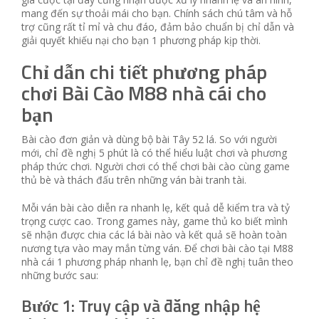
mang đến sự thoải mái cho bạn. Chính sách chú tâm và hỗ
trợ cũng rất tỉ mỉ và chu đáo, đảm bảo chuẩn bị chỉ dẫn và
giải quyết khiếu nại cho bạn 1 phương pháp kịp thời.
Chỉ dẫn chi tiết phương pháp
chơi Bài Cào M88 nhà cái cho
bạn
Bài cào đơn giản và dùng bộ bài Tây 52 lá. So với người
mới, chỉ đề nghị 5 phút là có thể hiểu luật chơi và phương
pháp thức chơi. Người chơi có thể chơi bài cào cùng game
thủ bè và thách đấu trên những ván bài tranh tài.
Mỗi ván bài cào diễn ra nhanh lẹ, kết quả dễ kiểm tra và tỷ
trọng cược cao. Trong games này, game thủ ko biết mình
sẽ nhận được chia các lá bài nào và kết quả sẽ hoàn toàn
nương tựa vào may mắn từng ván. Để chơi bài cào tại M88
nhà cái 1 phương pháp nhanh lẹ, bạn chỉ đề nghị tuân theo
những bước sau:
Bước 1: Truy cập và đăng nhập hệ