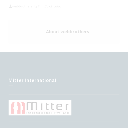
webbrothers
Tin tức cá cược
About webbrothers
Mitter International