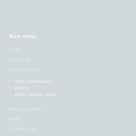
Main menu
HOME
ABOUT US
SERVICE AREAS
Telecommunication
Medical
Mitter Connect -BPO
VIDEO GALLERY
NEWS
CONTACT US