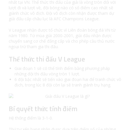
nhất tại VN. Thể thức thi đấu của giải là vòng tròn đối với
lượt đi và lượt về, đội bóng nào có số điểm cao nhất sẽ
giành chức vô địch. Đội vô địch còn nhận được tham dự
giải đấu cấp châu lục là AFC Champions League.
V League nhận được tổ chức vì Liên đoàn bóng đá VN từ
năm 1980. Từ mùa giải 2000-2001, giải đấu nhận được
chuyển sang cơ chế đẳng cấp và cho phép cầu thủ nước
ngoại trừ tham gia thi đấu.
Thể thức thi đấu V League
Giai đoạn 1 sẽ có thể tính điểm bằng phương pháp
những đội thi đấu vòng tròn 1 lượt.
6 đội bậc nhất sẽ tiến vào giai đoạn hai để tranh chức vô
địch, trong lúc 8 đội còn lại sẽ tranh giành trụ hạng.
Bí quyết thức tính điểm
Hệ thống điểm là 3-1-0.
Thứ tự xếp hạng nhận được dựa trên điểm số của những