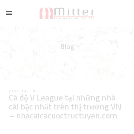
Blog
June 14, 2023
Cá độ V League tại những nhà
cái bậc nhất trên thị trường VN
– nhacaicacuoctructuyen.com