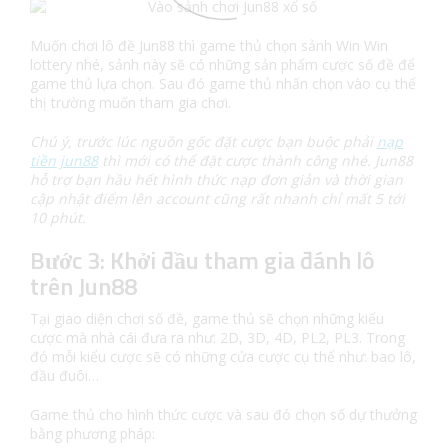
Muốn chơi lô đề Jun88 thì game thủ chọn sảnh Win Win
lottery nhé, sảnh này sẽ có những sản phẩm cược số đề để
game thủ lựa chọn. Sau đó game thủ nhấn chọn vào cụ thể
thị trường muốn tham gia chơi.
Chú ý, trước lúc nguồn gốc đặt cược bạn buộc phải
nạp
tiền jun88
thì mới có thể đặt cược thành công nhé. Jun88
hỗ trợ bạn hầu hết hình thức nạp đơn giản và thời gian
cập nhật điểm lên account cũng rất nhanh chỉ mất 5 tới
10 phút.
Bước 3: Khởi đầu tham gia đánh lô
trên Jun88
Tại giao diện chơi số đề, game thủ sẽ chọn những kiểu
cược mà nhà cái đưa ra như: 2D, 3D, 4D, PL2, PL3. Trong
đó mỗi kiểu cược sẽ có những cửa cược cụ thể như: bao lô,
đầu đuôi…
Game thủ cho hình thức cược và sau đó chọn số dự thưởng
bằng phương pháp: