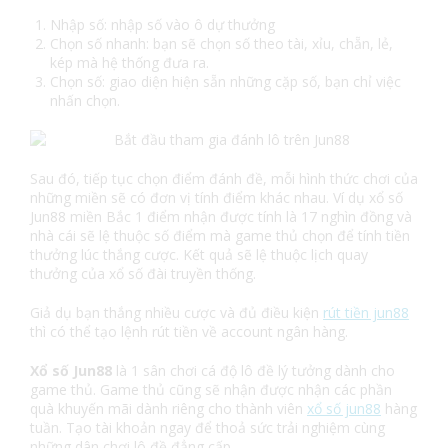
Nhập số: nhập số vào ô dự thưởng
Chọn số nhanh: bạn sẽ chọn số theo tài, xỉu, chẵn, lẻ,
kép mà hệ thống đưa ra.
Chọn số: giao diện hiện sẵn những cặp số, bạn chỉ việc
nhấn chọn.
Sau đó, tiếp tục chọn điểm đánh đề, mỗi hình thức chơi của
những miền sẽ có đơn vị tính điểm khác nhau. Ví dụ xổ số
Jun88 miền Bắc 1 điểm nhận được tính là 17 nghìn đồng và
nhà cái sẽ lệ thuộc số điểm mà game thủ chọn để tính tiền
thưởng lúc thắng cược. Kết quả sẽ lệ thuộc lịch quay
thưởng của xổ số đài truyền thống.
Giả dụ bạn thắng nhiều cược và đủ điều kiện
rút tiền jun88
thì có thể tạo lệnh rút tiền về account ngân hàng.
Xổ số Jun88
là 1 sân chơi cá độ lô đề lý tưởng dành cho
game thủ. Game thủ cũng sẽ nhận được nhận các phần
quà khuyến mãi dành riêng cho thành viên
xổ số jun88
hàng
tuần. Tạo tài khoản ngay để thoả sức trải nghiệm cùng
những dân chơi lô đề đẳng cấp.