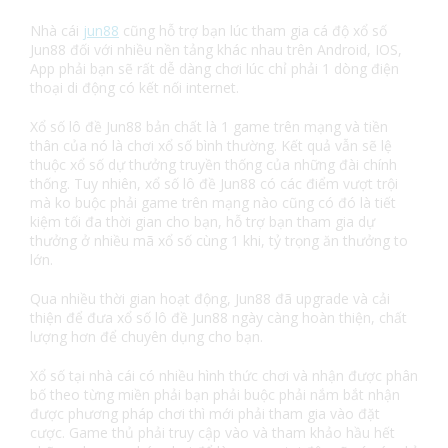
Nhà cái
jun88
cũng hỗ trợ bạn lúc tham gia cá độ xổ số
Jun88 đối với nhiều nền tảng khác nhau trên Android, IOS,
App phải bạn sẽ rất dễ dàng chơi lúc chỉ phải 1 dòng điện
thoại di động có kết nối internet.
Xổ số lô đề Jun88 bản chất là 1 game trên mạng và tiền
thân của nó là chơi xổ số bình thường. Kết quả vẫn sẽ lệ
thuộc xổ số dự thưởng truyền thống của những đài chính
thống. Tuy nhiên, xổ số lô đề Jun88 có các điểm vượt trội
mà ko buộc phải game trên mạng nào cũng có đó là tiết
kiệm tối đa thời gian cho bạn, hỗ trợ bạn tham gia dự
thưởng ở nhiều mã xổ số cùng 1 khi, tỷ trọng ăn thưởng to
lớn.
Qua nhiều thời gian hoạt động, Jun88 đã upgrade và cải
thiện để đưa xổ số lô đề Jun88 ngày càng hoàn thiện, chất
lượng hơn để chuyên dụng cho bạn.
Xổ số tại nhà cái có nhiều hình thức chơi và nhận được phân
bố theo từng miền phải bạn phải buộc phải nắm bắt nhận
được phương pháp chơi thì mới phải tham gia vào đặt
cược. Game thủ phải truy cập vào và tham khảo hầu hết