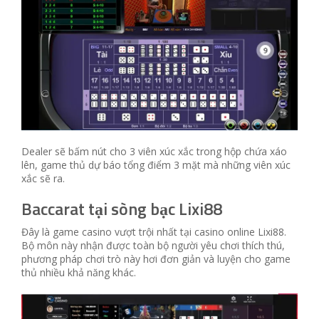
Dealer sẽ bấm nút cho 3 viên xúc xắc trong hộp chứa xáo
lên, game thủ dự báo tổng điểm 3 mặt mà những viên xúc
xắc sẽ ra.
Baccarat tại sòng bạc Lixi88
Đây là game casino vượt trội nhất tại casino online Lixi88.
Bộ môn này nhận được toàn bộ người yêu chơi thích thú,
phương pháp chơi trò này hơi đơn giản và luyện cho game
thủ nhiều khả năng khác.