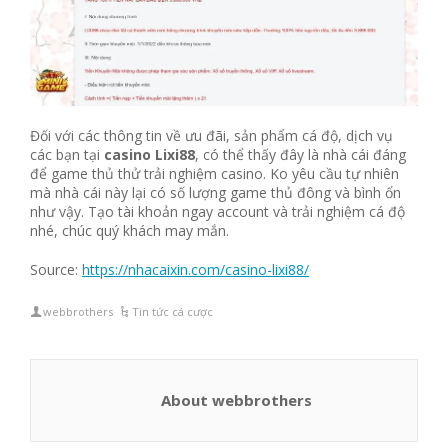
Đối với các thông tin về ưu đãi, sản phẩm cá độ, dịch vụ
các bạn tại
casino Lixi88
, có thể thấy đây là nhà cái đáng
để game thủ thử trải nghiệm casino. Ko yêu cầu tự nhiên
mà nhà cái này lại có số lượng game thủ đông và bình ổn
như vậy. Tạo tài khoản ngay account và trải nghiệm cá độ
nhé, chúc quý khách may mắn.
Source:
https://nhacaixin.com/casino-lixi88/
webbrothers
Tin tức cá cược
About webbrothers