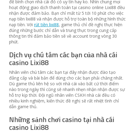
để bình chọn nhà cái đó có uy tín hay ko. Nhìn chung mọi
hoạt động giao dịch thanh toán tại casino online Lixi88 đều
nhận được đảm bảo. Bạn chỉ mất từ 5 tới 10 phút cho việc
nạp tiền lixi88 và nhận được hỗ trợ toàn bộ những hình thức
nạp tiền. Với
rút tiền lixi88
, game thủ chỉ đề nghị thực hiện
đúng những bước chỉ dẫn và trung thực trong cung cấp
thông tin thì đảm bảo tiền sẽ về account trong vòng 30
phút.
Dịch vụ chú tâm các bạn của nhà cái
casino Lixi88
Nhân viên chú tâm các bạn tại đây nhận được đào tạo
đẳng cấp và bài bản để dùng cho các bạn phải chăng nhất.
Dù game thủ liên hệ so với nhà cái vào bất cứ thời điểm
nào trong ngày thì cũng sẽ nhanh nhẹn nhận nhận được sự
hỗ trợ kịp thời. Đội ngũ nhân viên CSKH nhà cái đều có
nhiều kinh nghiệm, kiến thức đề nghị sẽ rất nhiệt tình chỉ
dẫn game thủ.
Những sảnh chơi casino tại nhà cái
casino Lixi88