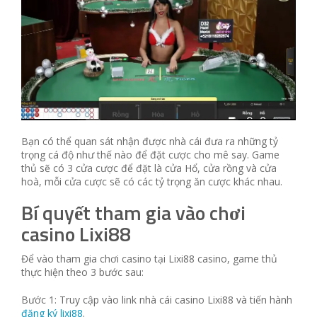
Bạn có thể quan sát nhận được nhà cái đưa ra những tỷ
trọng cá độ như thế nào để đặt cược cho mê say. Game
thủ sẽ có 3 cửa cược để đặt là cửa Hổ, cửa rồng và cửa
hoà, mỗi cửa cược sẽ có các tỷ trọng ăn cược khác nhau.
Bí quyết tham gia vào chơi
casino Lixi88
Để vào tham gia chơi casino tại Lixi88 casino, game thủ
thực hiện theo 3 bước sau:
Bước 1: Truy cập vào link nhà cái casino Lixi88 và tiến hành
đăng ký lixi88
.