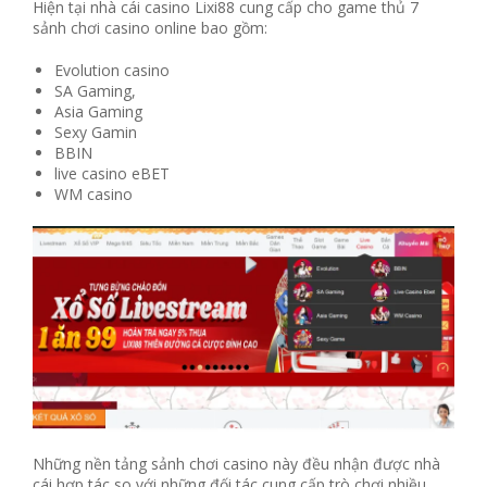
Hiện tại nhà cái casino Lixi88 cung cấp cho game thủ 7
sảnh chơi casino online bao gồm:
Evolution casino
SA Gaming,
Asia Gaming
Sexy Gamin
BBIN
live casino eBET
WM casino
Những nền tảng sảnh chơi casino này đều nhận được nhà
cái hợp tác so với những đối tác cung cấp trò chơi nhiều