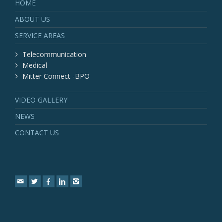
HOME
ABOUT US
SERVICE AREAS
Telecommunication
Medical
Mitter Connect -BPO
VIDEO GALLERY
NEWS
CONTACT US