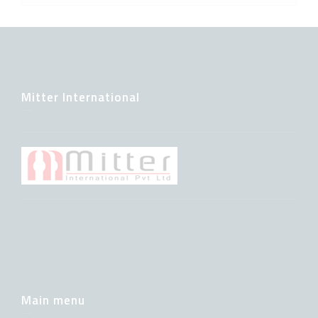
Mitter International
Main menu