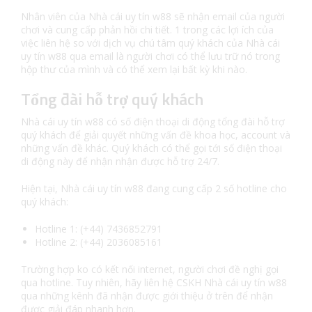
Nhân viên của Nhà cái uy tín w88 sẽ nhận email của người
chơi và cung cấp phản hồi chi tiết. 1 trong các lợi ích của
việc liên hệ so với dịch vụ chú tâm quý khách của Nhà cái
uy tín w88 qua email là người chơi có thể lưu trữ nó trong
hộp thư của mình và có thể xem lại bất kỳ khi nào.
Tổng đài hỗ trợ quý khách
Nhà cái uy tín w88 có số điện thoại di động tổng đài hỗ trợ
quý khách để giải quyết những vấn đề khoa học, account và
những vấn đề khác. Quý khách có thể gọi tới số điện thoại
di động này để nhận nhận được hỗ trợ 24/7.
Hiện tại, Nhà cái uy tín w88 đang cung cấp 2 số hotline cho
quý khách:
Hotline 1: (+44) 7436852791
Hotline 2: (+44) 2036085161
Trường hợp ko có kết nối internet, người chơi đề nghị gọi
qua hotline. Tuy nhiên, hãy liên hệ CSKH Nhà cái uy tín w88
qua những kênh đã nhận được giới thiệu ở trên để nhận
được giải đáp nhanh hơn.