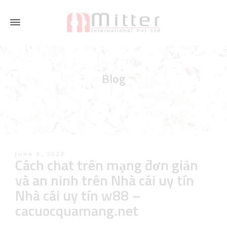
Blog
June 9, 2023
Cách chat trên mạng đơn giản
và an ninh trên Nhà cái uy tín
Nhà cái uy tín w88 –
cacuocquamang.net