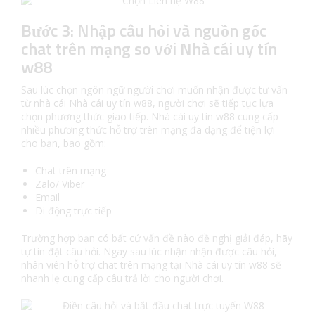
Bước 3: Nhập câu hỏi và nguồn gốc
chat trên mạng so với Nhà cái uy tín
w88
Sau lúc chọn ngôn ngữ người chơi muốn nhận được tư vấn
từ nhà cái Nhà cái uy tín w88, người chơi sẽ tiếp tục lựa
chọn phương thức giao tiếp. Nhà cái uy tín w88 cung cấp
nhiều phương thức hỗ trợ trên mạng đa dạng để tiện lợi
cho bạn, bao gồm:
Chat trên mạng
Zalo/ Viber
Email
Di động trực tiếp
Trường hợp bạn có bất cứ vấn đề nào đề nghị giải đáp, hãy
tự tin đặt câu hỏi. Ngay sau lúc nhận nhận được câu hỏi,
nhân viên hỗ trợ chat trên mạng tại Nhà cái uy tín w88 sẽ
nhanh lẹ cung cấp câu trả lời cho người chơi.