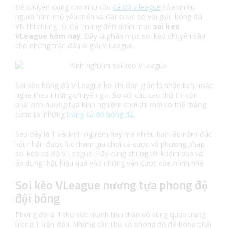
Để chuyên dụng cho nhu cầu
cá độ v league
của nhiều
người hâm mộ yêu mến và đặt cược so với giải bóng đá
VN thì chúng tôi đã mang đến phân mục
soi kèo
VLeague hôm nay
. Đây là phân mục soi kèo chuyên sâu
cho những trận đấu ở giải V League.
Soi kèo bóng đá V League ko chỉ đơn giản là phân tích hoặc
nghe theo những chuyên gia. So với các cao thủ thì còn
phải nên nương tựa kinh nghiệm chơi thì mới có thể thắng
cược tại những
trang cá độ bóng đá
.
Sau đây là 1 vài kinh nghiệm hay mà nhiều bạn lâu năm đúc
kết nhận được lúc tham gia chơi cá cược về phương pháp
soi kèo cá độ V League. Hãy cùng chúng tôi khám phá và
áp dụng thật hiệu quả vào những ván cược của mình nhé.
Soi kèo VLeague nương tựa phong độ
đội bóng
Phong độ là 1 thứ sức mạnh tinh thần vô cùng quan trọng
trong 1 trận đấu. Những cầu thủ có phong độ đá bóng phải