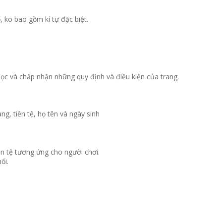
, ko bao gồm kí tự đặc biệt.
đọc và chấp nhận những quy định và điều kiện của trang.
g, tiền tệ, họ tên và ngày sinh
ền tệ tương ứng cho người chơi.
ối.