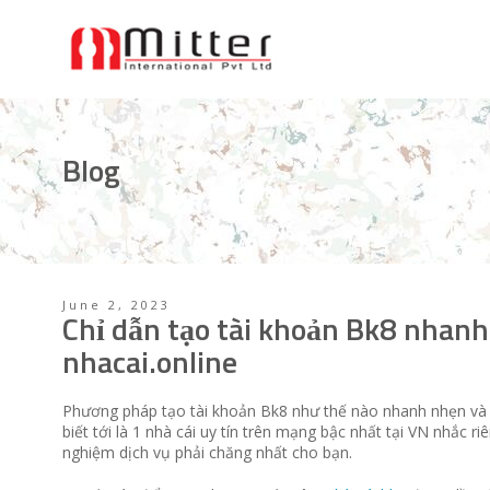
Blog
June 2, 2023
Chỉ dẫn tạo tài khoản Bk8 nhanh
nhacai.online
Phương pháp tạo tài khoản Bk8 như thế nào nhanh nhẹn và v
biết tới là 1 nhà cái uy tín trên mạng bậc nhất tại VN nhắc 
nghiệm dịch vụ phải chăng nhất cho bạn.