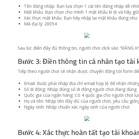
Tên đăng nhập: Bạn lựa chọn 1 cái tên đăng nhập dễ nhớ
Mật khẩu: Bạn chọn cho mình 1 mật khẩu kì dị và hãy giữ 
Xác thực mật khẩu: Bạn hãy nhập lại mật khẩu đúng như 
Mã đại lý: 20054
Sau lúc điền đầy đủ thông tin, người chơi click vào “ĐĂNG K
Bước 3: Điền thông tin cá nhân tạo tài
Tiếp theo người chơi sẽ nhận được chuyển động tới form điền
Email: Buộc phải nhập địa chỉ email hợp lệ để nhận nhữn
Số di động: Nhập đúng số di động người chơi đang dùng
Quốc gia của ngân hàng: Có 4 quốc gia cho người chơi lựa
Họ và tên: Nhập tên đầy đủ của người chơi, yêu cầu giốn
Ngày sinh: Nhập chuẩn xác ngày sinh của người chơi
Bước 4: Xác thực hoàn tất tạo tài khoả