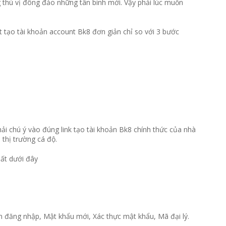
 thú vị đông đảo những tân binh mới. Vậy phải lúc muốn
ết tạo tài khoản account Bk8 đơn giản chỉ so với 3 bước
hải chú ý vào đúng link tạo tài khoản Bk8 chính thức của nhà
 thị trường cá độ.
hất dưới đây
n đăng nhập, Mật khẩu mới, Xác thực mật khẩu, Mã đại lý.