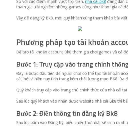
So với các điểm mạnh vượt trội trên,
nhà cái bk8
đang dần ch
tham gia trải nghiệm những games cũng như tham gia cá độ 
Vậy để đăng ký Bk8, mời quý khách cùng tham khảo bài viết d
Phương pháp tạo tài khoản acco
Để tạo tài khoản account Bk8 tham gia chơi games và cá độ
Bước 1: Truy cập vào trang chính thốn
Đây là bước đầu tiên để người chơi có thể tạo tài khoản acc
cái, bởi vì hiện nay tình trạng kém chất lượng mạo BK8 lừa 
Quý khách truy cập vào trang chủ chính thức của nhà cái tại
Sau lúc quý khách vào nhận được website nhà cái Bk8 thì 
Bước 2: Điền thông tin đăng ký Bk8
Sau lúc bấm vào Đăng Ký, biểu chiếc thứ nhất sẽ sinh ra nh