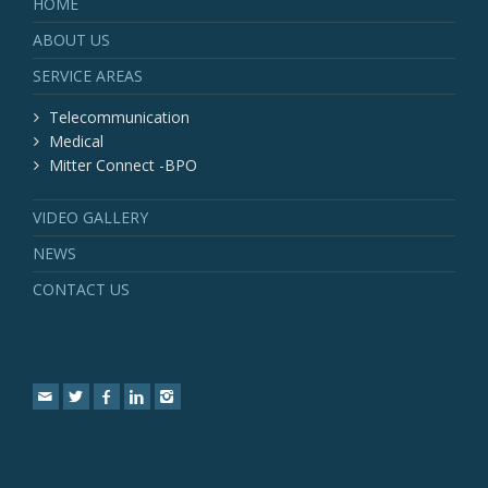
HOME
ABOUT US
SERVICE AREAS
Telecommunication
Medical
Mitter Connect -BPO
VIDEO GALLERY
NEWS
CONTACT US