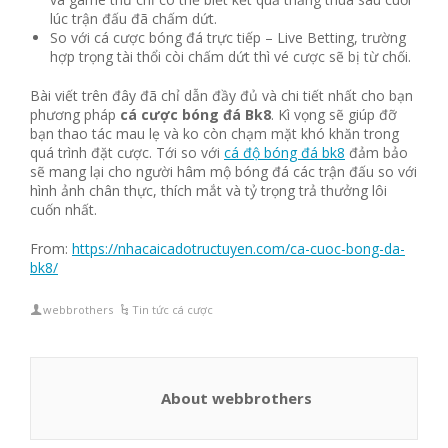
lúc trận đấu đã chấm dứt.
So với cá cược bóng đá trực tiếp – Live Betting, trường
hợp trọng tài thổi còi chấm dứt thì vé cược sẽ bị từ chối.
Bài viết trên đây đã chỉ dẫn đầy đủ và chi tiết nhất cho bạn
phương pháp
cá cược bóng đá Bk8
. Kì vọng sẽ giúp đỡ
bạn thao tác mau lẹ và ko còn chạm mặt khó khăn trong
quá trình đặt cược. Tới so với
cá độ bóng đá bk8
đảm bảo
sẽ mang lại cho người hâm mộ bóng đá các trận đấu so với
hình ảnh chân thực, thích mắt và tỷ trọng trả thưởng lôi
cuốn nhất.
From:
https://nhacaicadotructuyen.com/ca-cuoc-bong-da-
bk8/
webbrothers
Tin tức cá cược
About webbrothers