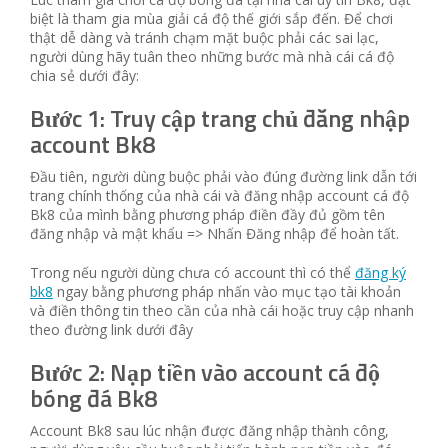
biệt là tham gia mùa giải cá độ thế giới sắp đến.
Để chơi
thật dễ dàng và tránh chạm mặt buộc phải các sai lạc,
người dùng hãy tuân theo những bước mà nhà cái cá độ
chia sẻ dưới đây:
Bước 1: Truy cập trang chủ đăng nhập
account Bk8
Đầu tiên, người dùng buộc phải vào đúng đường link dẫn tới
trang chính thống của nhà cái và đăng nhập account cá độ
Bk8 của mình bằng phương pháp điền đầy đủ gồm tên
đăng nhập và mật khẩu => Nhấn Đăng nhập để hoàn tất.
Trong nếu người dùng chưa có account thì có thể
đăng ký
bk8
ngay bằng phương pháp nhấn vào mục tạo tài khoản
và điền thông tin theo cần của nhà cái hoặc truy cập nhanh
theo đường link dưới đây
Bước 2: Nạp tiền vào account cá độ
bóng đá Bk8
Account Bk8 sau lúc nhận được đăng nhập thành công,