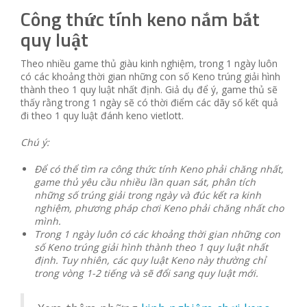
Công thức tính keno nắm bắt
quy luật
Theo nhiều game thủ giàu kinh nghiệm, trong 1 ngày luôn
có các khoảng thời gian những con số Keno trúng giải hình
thành theo 1 quy luật nhất định. Giả dụ để ý, game thủ sẽ
thấy rằng trong 1 ngày sẽ có thời điểm các dãy số kết quả
đi theo 1 quy luật đánh keno vietlott.
Chú ý:
Để có thể tìm ra công thức tính Keno phải chăng nhất,
game thủ yêu cầu nhiều lần quan sát, phân tích
những số trúng giải trong ngày và đúc kết ra kinh
nghiệm, phương pháp chơi Keno phải chăng nhất cho
mình.
Trong 1 ngày luôn có các khoảng thời gian những con
số Keno trúng giải hình thành theo 1 quy luật nhất
định. Tuy nhiên, các quy luật Keno này thường chỉ
trong vòng 1-2 tiếng và sẽ đổi sang quy luật mới.