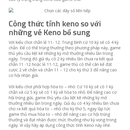
Công thức tính keno so với
những vé Keno bổ sung
Với kiểu chơi chẵn lẻ 11- 12: Trung bình cứ 10 kỳ sẽ có 4 kỳ
chẵn. Để có thể trúng thưởng theo phương pháp này, game
thủ yêu cầu liệt kê những kỳ mở thưởng nhiều lần trong
ngày. Trong đó giả dụ có 2 kỳ nhiều lần chưa ra kết quả
chẵn 11 -12 hoặc lẻ 11-12, game thủ có thể cân kể đặt
cược 2 vé chẵn và chẵn 11 – 12 cho kỳ thứ 3 để nâng cao
cơ hội nhận giải.
Với kiểu chơi phối hợp hòa to – nhỏ: Cứ 10 kỳ sẽ có 1 kỳ
chẵn và cứ 5 kỳ sẽ có 1 kỳ về hòa to nhỏ. Để nâng cao cơ
hội trúng giải, game thủ yêu cầu liệt kê những kỳ mở
thưởng nhiều lần trong ngày. Giả dụ có 4 kỳ nhiều lần chưa
cho ra kết quả hòa to – nhỏ cho kỳ thứ 5, ngay lập tức
game thủ mua hòa to – nhỏ để nâng cao cơ hội trúng
thưởng và đạt nhận được mức thưởng như kỳ vọng trong
ngày. Vì vậy hãy áp dụng công thức tính Keno này nhé.