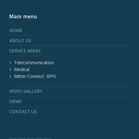
Main menu
HOME
ABOUT US
SERVICE AREAS
Telecommunication
Medical
Mitter Connect -BPO
VIDEO GALLERY
NEWS
CONTACT US