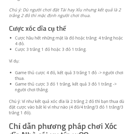
Chú ý: Dù người chơi đặt Tài hay Xỉu nhưng kết quả là 2
trắng 2 đỏ thì mặc định người chơi thua.
Cược xóc dĩa cụ thể
Cược hầu hết những mặt là đỏ hoặc trắng: 4 trắng hoặc
4 đỏ.
Cược 3 trắng 1 đỏ hoặc 3 đỏ 1 trắng.
Ví dụ:
Game thủ cược 4 đỏ, kết quả 3 trắng 1 đỏ -> người chơi
thua.
Game thủ cược 3 đỏ 1 trắng, kết quả 3 đỏ 1 trắng ->
người chơi thắng.
Chú ý: Ví như kết quả xóc dĩa là 2 trắng 2 đỏ thì bạn thua dù
đặt cược vào bất kì ví như nào (4 đỏ/4 trắng/3 đỏ 1 trắng/3
trắng 1 đỏ).
Chỉ dẫn phương pháp chơi Xóc