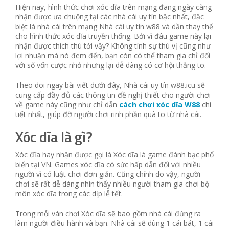
Hiện nay, hình thức chơi xóc dĩa trên mạng đang ngày càng
nhận được ưa chuộng tại các nhà cái uy tín bậc nhất, đặc
biệt là nhà cái trên mạng Nhà cái uy tín w88 và dần thay thế
cho hình thức xóc dĩa truyền thống. Bởi vì đâu game này lại
nhận được thích thú tới vậy? Không tính sự thú vị cũng như
lợi nhuận mà nó đem đến, bạn còn có thể tham gia chỉ đối
với số vốn cược nhỏ nhưng lại dễ dàng có cơ hội thắng to.
Theo dõi ngay bài viết dưới đây, Nhà cái uy tín w88.icu sẽ
cung cấp đầy đủ các thông tin đề nghị thiết cho người chơi
về game này cũng như chỉ dẫn
cách chơi xóc dĩa W88
chi
tiết nhất, giúp đỡ người chơi rinh phần quà to từ nhà cái.
Xóc dĩa là gì?
Xóc đĩa hay nhận được gọi là Xóc dĩa là game đánh bạc phổ
biến tại VN. Games xóc dĩa có sức hấp dẫn đối với nhiều
người vì có luật chơi đơn giản. Cũng chính do vậy, người
chơi sẽ rất dễ dàng nhìn thấy nhiều người tham gia chơi bộ
môn xóc dĩa trong các dịp lễ tết.
Trong mỗi ván chơi Xóc dĩa sẽ bao gồm nhà cái đứng ra
làm người điều hành và bạn. Nhà cái sẽ dùng 1 cái bát, 1 cái