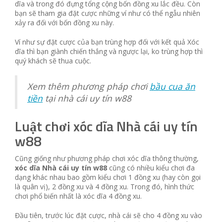
dĩa và trong đó đựng tổng cộng bốn đồng xu lắc đều. Còn
bạn sẽ tham gia đặt cược những ví như có thể ngẫu nhiên
xảy ra đối với bốn đồng xu này.
Ví như sự đặt cược của bạn trùng hợp đối với kết quả Xóc
dĩa thì bạn giành chiến thắng và ngược lại, ko trùng hợp thì
quý khách sẽ thua cuộc.
Xem thêm phương pháp chơi
bầu cua ăn
tiền
tại nhà cái uy tín w88
Luật chơi xóc dĩa Nhà cái uy tín
w88
Cũng giống như phương pháp chơi xóc dĩa thông thường,
xóc dĩa Nhà cái uy tín w88
cũng có nhiều kiểu chơi đa
dạng khác nhau bao gồm kiểu chơi 1 đồng xu (hay còn gọi
là quân vị), 2 đồng xu và 4 đồng xu. Trong đó, hình thức
chơi phổ biến nhất là xóc dĩa 4 đồng xu.
Đầu tiên, trước lúc đặt cược, nhà cái sẽ cho 4 đồng xu vào