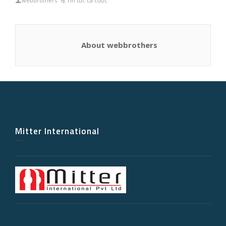
webbrothers
Tin tức cá cược
About webbrothers
Mitter International