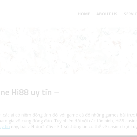
HOME
ABOUT US
SERVI
ine Hi88 uy tín –
ới các ai có niềm đồng tình đối với game cá độ những games bài trực 
am gia vô cùng đông đảo. Tuy nhiên đối với các tân binh, Hi88 casino
uy tín
này, bài viết dưới đây sẽ 1 số thông tin cụ thể về casino trực tu