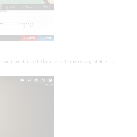
h hàng bài thủ có thể kiếm tiền. Để mau chóng phát tài từ