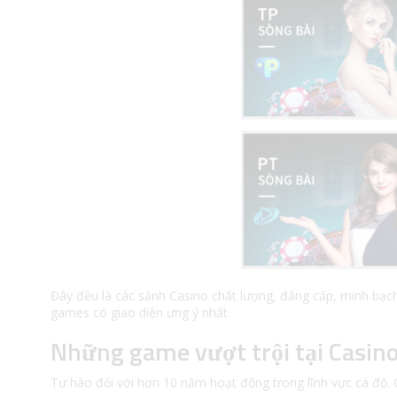
Đây đều là các sảnh Casino chất lượng, đẳng cấp, minh bạc
games có giao diện ưng ý nhất.
Những game vượt trội tại Casin
Tự hào đối với hơn 10 năm hoạt động trong lĩnh vực cá độ. 