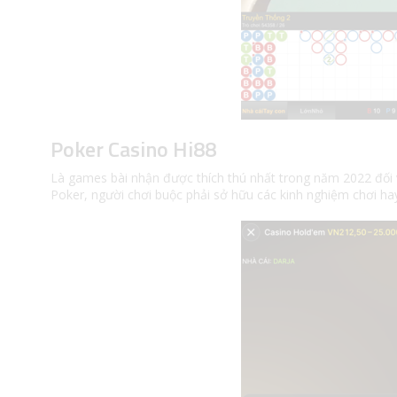
Poker Casino Hi88
Là games bài nhận được thích thú nhất trong năm 2022 đối vớ
Poker, người chơi buộc phải sở hữu các kinh nghiệm chơi hay 