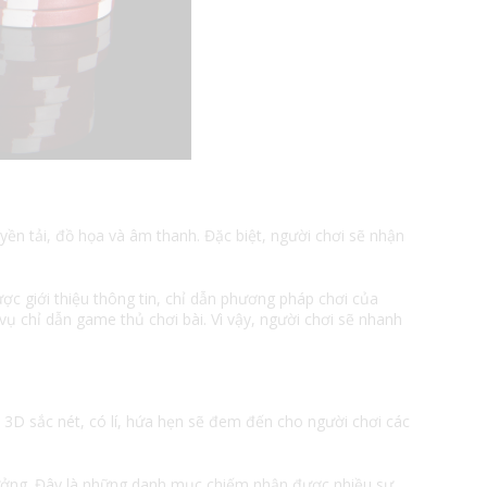
uyền tải, đồ họa và âm thanh. Đặc biệt, người chơi sẽ nhận
 giới thiệu thông tin, chỉ dẫn phương pháp chơi của
ụ chỉ dẫn game thủ chơi bài. Vì vậy, người chơi sẽ nhanh
 3D sắc nét, có lí, hứa hẹn sẽ đem đến cho người chơi các
hưởng. Đây là những danh mục chiếm nhận được nhiều sự