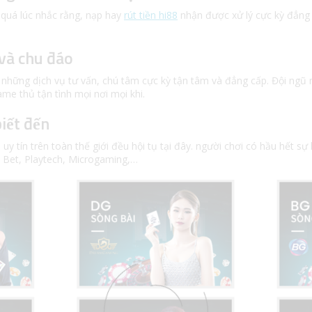
quá lúc nhắc rằng, nạp hay
rút tiền hi88
nhận được xử lý cực kỳ đẳng 
và chu đáo
g những dịch vụ tư vấn, chú tâm cực kỳ tận tâm và đẳng cấp. Đội ngũ
ame thủ tận tình mọi nơi mọi khi.
iết đến
 uy tín trên toàn thế giới đều hội tụ tại đây. người chơi có hầu hết
l Bet, Playtech, Microgaming,…