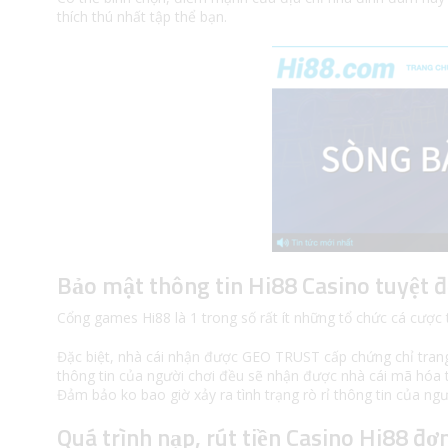
thích thú nhất tập thể bạn.
Bảo mật thông tin Hi88 Casino tuyệt đ
Cổng games Hi88 là 1 trong số rất ít những tổ chức cá cượ
Đặc biệt, nhà cái nhận được GEO TRUST cấp chứng chỉ trang 
thông tin của người chơi đều sẽ nhận được nhà cái mã hóa 
Đảm bảo ko bao giờ xảy ra tình trạng rò rỉ thông tin của ngư
Quá trình nạp, rút tiền Casino Hi88 đ