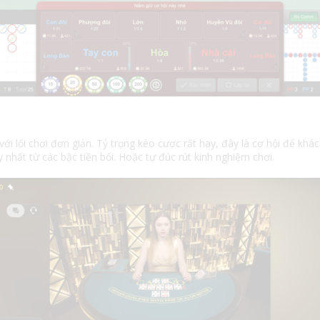
i lối chơi đơn giản. Tỷ trọng kèo cược rất hay, đây là cơ hội để khác
nhất từ các bậc tiền bối. Hoặc tự đúc rút kinh nghiệm chơi.