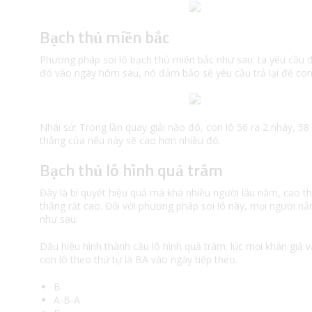
Bạch thủ miền bắc
Phương pháp soi lô bạch thủ miền bắc như sau: ta yêu cầu đ
đó vào ngày hôm sau, nó đảm bảo sẽ yêu cầu trả lại để con 
Nhái sử: Trong lần quay giải nào đó, con lô 56 ra 2 nháy, 58 
thắng của nếu này sẽ cao hơn nhiều đó.
Bạch thủ lô hình quả trám
Đây là bí quyết hiệu quả mà khá nhiều người lâu năm, cao th
thắng rất cao. Đối với phương pháp soi lô này, mọi người n
như sau:
Dấu hiệu hình thành cầu lô hình quả trám: lúc mọi khán giả v
con lô theo thứ tự là BA vào ngày tiếp theo.
B
A-B-A