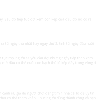
gày. Sau đó tiếp tục đợi xem con kép của đầu đó nó có ra
 ra từ ngày thứ nhất hay ngày thứ 2, tính từ ngày đầu nuôi
p tục mọi người sẽ yêu cầu đợi những ngày tiếp theo xem
g mở đầu có thể nuôi con bạch thủ lô kép đấy trong vòng 4
cạnh ra, giả dụ người chơi đang tìm 1 nhà cái lô đề uy tín
i chơi có thể tham khảo. Chúc người dùng thành công và hẹn