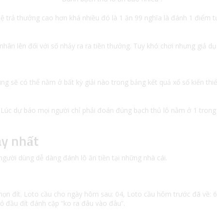
lệ trả thưởng cao hơn khá nhiều đó là 1 ăn 99 nghĩa là đánh 1 điểm t
 nhân lên đối với số nhảy ra ra tiền thưởng. Tuy khó chơi nhưng giả 
ng sẽ có thể nằm ở bất kỳ giải nào trong bảng kết quả xổ số kiến thiết, 
lô. Lúc dự báo mọi người chỉ phải đoán đúng bạch thủ lô nằm ở 1 tron
ay nhất
người dùng dễ dàng đánh lô ăn tiền tại những nhà cái.
 chọn đít. Loto cầu cho ngày hôm sau: 04, Loto cầu hôm trước đã về:
ỏ đầu đít đánh cặp “ko ra đâu vào đâu”.