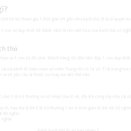
gì?
 thế tới lúc tham gia 1 thời gian thì gần như bạch thủ lô là bí quyết ko
1 con số duy nhất để đánh. Nhớ là tên việt hóa của bạch thủ có nghĩa 
ch thủ
ọn ra 1 con số để chơi. Khách hàng chỉ dồn tiền đập 1 con duy nhất. T
 và với kênh lô miền nam và miền Trung chỉ có 18 số. Tỉ lệ trúng hơi
h ra sẽ yêu cầu lệ thuộc sự may xui xẻo thế nào.
 vào tỉ lệ trả thưởng và số nháy của lô về, đôi khi cũng tùy nhà cái n
lô, hay đại lý thì tỉ lệ trả thưởng 1 ăn 4. Đơn giản là đối với 23 nghìn
về 80 nghìn
0 nghìn