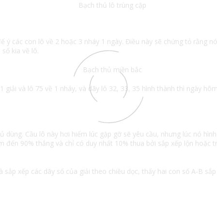
ể ý các con lô về 2 hoặc 3 nháy 1 ngày. Điều này sẽ chứng tỏ rằng n
số kia về lô.
1 giải và lô 75 về 1 nháy, và dãy lô 32, 33, 35 hình thành thì ngày h
ủ dùng. Cầu lô này hơi hiếm lúc gặp gỡ sẽ yêu cầu, nhưng lúc nó hình
ắm đến 90% thắng và chỉ có duy nhất 10% thua bởi sắp xếp lộn hoặc 
à sắp xếp các dãy số của giải theo chiều dọc, thấy hai con số A-B sắp