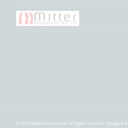
© 2023 Mitter International. All Rights Reserved. Designed