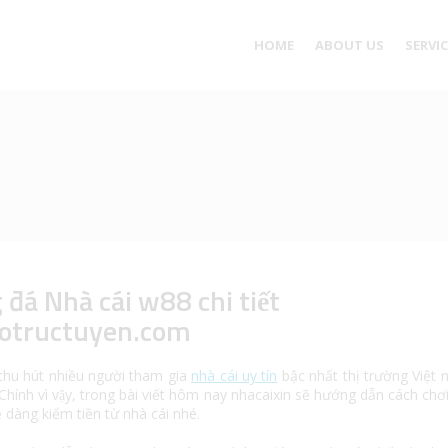
HOME
ABOUT US
SERVI
 đá Nhà cái w88 chi tiết
dotructuyen.com
hu hút nhiều người tham gia
nhà cái uy tín
bậc nhất thị trường Việt nà
hính vì vậy, trong bài viết hôm nay nhacaixin sẽ hướng dẫn cách chơ
ễ dàng kiếm tiền từ nhà cái nhé.