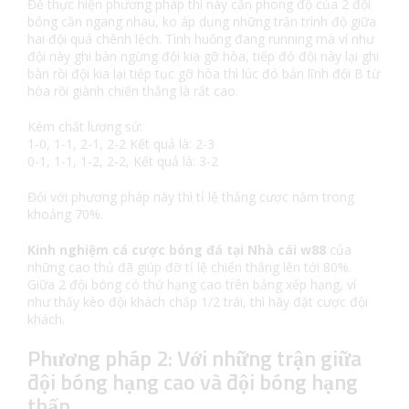
Để thực hiện phương pháp thì này cần phong độ của 2 đội
bóng cần ngang nhau, ko áp dụng những trận trình độ giữa
hai đội quá chênh lệch. Tình huống đang running mà ví như
đội này ghi bàn ngừng đội kia gỡ hòa, tiếp đó đội này lại ghi
bàn rồi đội kia lại tiếp tục gỡ hòa thì lúc đó bản lĩnh đội B từ
hòa rồi giành chiến thắng là rất cao.
Kém chất lượng sử:
1-0, 1-1, 2-1, 2-2 Kết quả là: 2-3
0-1, 1-1, 1-2, 2-2, Kết quả là: 3-2
Đối với phương pháp này thì tỉ lệ thắng cược nằm trong
khoảng 70%.
Kinh nghiệm cá cược bóng đá tại Nhà cái w88
của
những cao thủ đã giúp đỡ tỉ lệ chiến thắng lên tới 80%.
Giữa 2 đội bóng có thứ hạng cao trên bảng xếp hạng, ví
như thấy kèo đội khách chấp 1/2 trái, thì hãy đặt cược đội
khách.
Phương pháp 2: Với những trận giữa
đội bóng hạng cao và đội bóng hạng
thấp