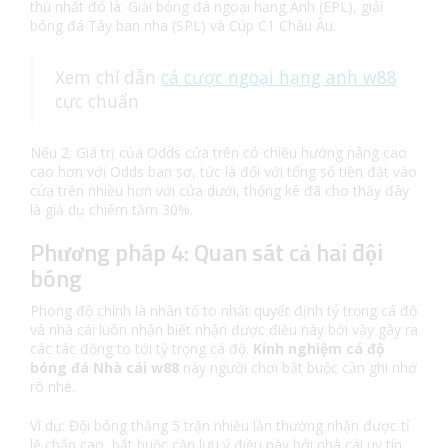
thú nhất đó là: Giải bóng đá ngoại hạng Anh (EPL), giải
bóng đá Tây ban nha (SPL) và Cúp C1 Châu Âu.
Xem chỉ dẫn
cá cược ngoại hạng anh w88
cực chuẩn
Nếu 2: Giá trị của Odds cửa trên có chiều hướng nâng cao
cao hơn với Odds ban sơ, tức là đối với tổng số tiền đặt vào
cửa trên nhiều hơn với cửa dưới, thống kê đã cho thấy đây
là giả dụ chiếm tầm 30%.
Phương pháp 4: Quan sát cả hai đội
bóng
Phong độ chính là nhân tố to nhất quyết định tỷ trọng cá độ
và nhà cái luôn nhận biết nhận được điều này bởi vậy gây ra
các tác động to tới tỷ trọng cá độ.
Kinh nghiệm cá độ
bóng đá Nhà cái w88
này người chơi bắt buộc cần ghi nhớ
rõ nhé.
Ví dụ: Đội bóng thắng 5 trận nhiều lần thường nhận được tỉ
lệ chấp cao, bắt buộc cần lưu ý điều này bởi nhà cái uy tín