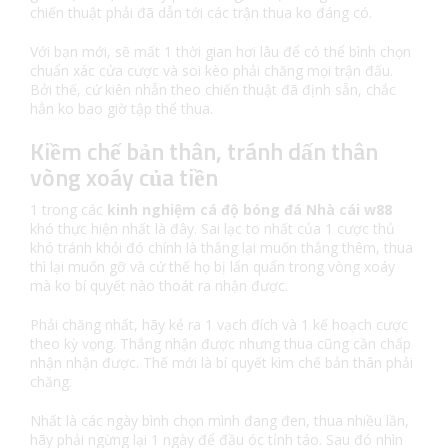
chiến thuật phải đã dẫn tới các trận thua ko đáng có.
Với bạn mới, sẽ mất 1 thời gian hơi lâu để có thể bình chọn
chuẩn xác cửa cược và soi kèo phải chăng mọi trận đấu.
Bởi thế, cứ kiên nhẫn theo chiến thuật đã định sẵn, chắc
hẳn ko bao giờ tập thể thua.
Kiềm chế bản thân, tránh dấn thân
vòng xoáy của tiền
1 trong các
kinh nghiệm cá độ bóng đá Nhà cái w88
khó thực hiện nhất là đây. Sai lạc to nhất của 1 cược thủ
khó tránh khỏi đó chính là thắng lại muốn thắng thêm, thua
thì lại muốn gỡ và cứ thế họ bị lẩn quẩn trong vòng xoáy
mà ko bí quyết nào thoát ra nhận được.
Phải chăng nhất, hãy kẻ ra 1 vạch đích và 1 kế hoạch cược
theo kỳ vọng. Thắng nhận được nhưng thua cũng cần chấp
nhận nhận được. Thế mới là bí quyết kìm chế bản thân phải
chăng.
Nhất là các ngày bình chọn mình đang đen, thua nhiều lần,
hãy phải ngừng lại 1 ngày để đầu óc tỉnh táo. Sau đó nhìn