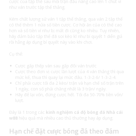
cược của tập thể sau mỗi trận đấu nâng cao lên 1 chút ví
như ván trước tập thể thắng.
Kém chất lượng sử ván 1 tập thể thắng, qua ván 2 tập thể
có thể thêm 1 nửa số tiền cược. Cơ hội ăn của có thể cao
hơn và số tiền ví như bị mất đi cũng ko nhiều. Tuy nhiên,
hãy đảm bảo tập thể đã soi kèo kĩ như bí quyết 1 diễn giả
rồi hẵng áp dụng bí quyết này vào khi chơi.
Cụ thể:
Cược gấp thếp ván sau gấp đôi ván trước
Cược theo đơn vị cược lần lượt của 4 ván thắng thì qua
mức kế, thua thì quay lại mức đâu. 1-3-2-6/ 1-3-2-4.
Chỉ phải cược tối đa 2 kèo/ trận và hạn chế số trận trên
1 ngày, con số phải chăng nhất là 3 trận/ ngày.
Hãy để lại vốn, đừng cược hết. Tối đa 50-70% tiền vốn/
lượt.
Đây là 1 trong các
kinh nghiệm cá độ bóng đá Nhà cái
w88
hiệu quả mà nhiều cao thủ thường hay áp dụng.
Hạn chế đặt cược bóng đá theo đám