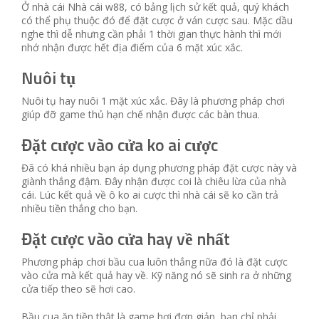
Ở nhà cái Nhà cái w88, có bảng lịch sử kết quả, quý khách
có thể phụ thuộc đó để đặt cược ở ván cược sau. Mặc dầu
nghe thì dễ nhưng cần phải 1 thời gian thực hành thì mới
nhớ nhận được hết địa điểm của 6 mặt xúc xắc.
Nuôi tụ
Nuôi tụ hay nuôi 1 mặt xúc xắc. Đây là phương pháp chơi
giúp đỡ game thủ hạn chế nhận được các bàn thua.
Đặt cược vào cửa ko ai cược
Đã có khá nhiều bạn áp dụng phương pháp đặt cược này và
giành thắng đậm. Đây nhận được coi là chiêu lừa của nhà
cái. Lúc kết quả về ô ko ai cược thì nhà cái sẽ ko cần trả
nhiều tiền thắng cho bạn.
Đặt cược vào cửa hay về nhất
Phương pháp chơi bầu cua luôn thắng nữa đó là đặt cược
vào cửa mà kết quả hay về. Kỹ năng nó sẽ sinh ra ở những
cửa tiếp theo sẽ hơi cao.
Bầu cua ăn tiền thật là game hơi đơn giản, bạn chỉ phải