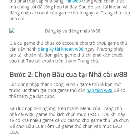
thủ phải truy cập nhà bằng
link w88
trang web chính thức
mà chúng tôi đã tổng hợp tại đây. Sau đó tạo tài khoản và
đăng nhập account của game thủ ở ngay tại Trang chủ của
nhà cái.
Giả dụ game thủ chưa có account chơi trò chơi, game thủ
cần tiến hành
đăng ký tài khoản w88
ngay. Phương pháp
tạo tài khoản rất đơn giản, game thủ chỉ phải kích chuột
vào nút Tạo tài khoản trên thanh Trang chủ.
Bước 2: Chọn Bầu cua tại Nhà cái w88
Lúc đăng nhập thành công, ví như game thủ là bạn mới
trước lúc tham gia chơi game thủ cần
nạp tiền w88
để có
thể tham gia đặt cược.
Sau lúc nạp tiền ngừng, trên thanh Menu của Trang chủ
nhà cái w88, game thủ kích chọn mục TRÒ CHƠI. Khi này
sẽ có khá nhiều game cá độ casino cho game thủ lựa chọn.
Để chơi Bầu Cua Tôm Cá game thủ chọn vào mục BẦU
CUA.