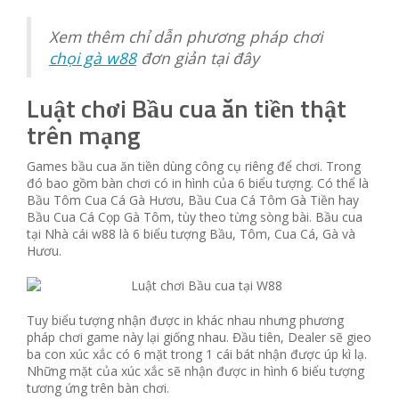
Xem thêm chỉ dẫn phương pháp chơi
chọi gà w88
đơn giản tại đây
Luật chơi Bầu cua ăn tiền thật
trên mạng
Games bầu cua ăn tiền dùng công cụ riêng để chơi. Trong
đó bao gồm bàn chơi có in hình của 6 biểu tượng. Có thể là
Bầu Tôm Cua Cá Gà Hươu, Bầu Cua Cá Tôm Gà Tiền hay
Bầu Cua Cá Cọp Gà Tôm, tùy theo từng sòng bài. Bầu cua
tại Nhà cái w88 là 6 biểu tượng Bầu, Tôm, Cua Cá, Gà và
Hươu.
Tuy biểu tượng nhận được in khác nhau nhưng phương
pháp chơi game này lại giống nhau. Đầu tiên, Dealer sẽ gieo
ba con xúc xắc có 6 mặt trong 1 cái bát nhận được úp kì lạ.
Những mặt của xúc xắc sẽ nhận được in hình 6 biểu tượng
tương ứng trên bàn chơi.