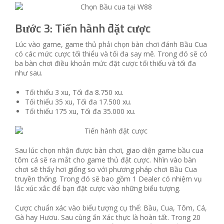
Bước 3: Tiến hành đặt cược
Lúc vào game, game thủ phải chọn bàn chơi đánh Bầu Cua
có các mức cược tối thiểu và tối đa say mê. Trong đó sẽ có
ba bàn chơi điều khoản mức đặt cược tối thiểu và tối đa
như sau.
Tối thiểu 3 xu, Tối đa 8.750 xu.
Tối thiểu 35 xu, Tối đa 17.500 xu.
Tối thiểu 175 xu, Tối đa 35.000 xu.
Sau lúc chọn nhận được bàn chơi, giao diện game bầu cua
tôm cá sẽ ra mắt cho game thủ đặt cược. Nhìn vào bàn
chơi sẽ thấy hơi giống so với phương pháp chơi Bầu Cua
truyền thống. Trong đó sẽ bao gồm 1 Dealer có nhiệm vụ
lắc xúc xắc để bạn đặt cược vào những biểu tượng.
Cược chuẩn xác vào biểu tượng cụ thể: Bầu, Cua, Tôm, Cá,
Gà hay Hươu. Sau cùng ấn Xác thực là hoàn tất. Trong 20