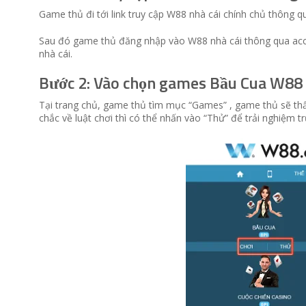
Game thủ đi tới link truy cập W88 nhà cái chính chủ thông q
Sau đó game thủ đăng nhập vào W88 nhà cái thông qua ac
nhà cái.
Bước 2: Vào chọn games Bầu Cua W88 
Tại trang chủ, game thủ tìm mục “Games” , game thủ sẽ t
chắc về luật chơi thì có thể nhấn vào “Thử” để trải nghiệm tr