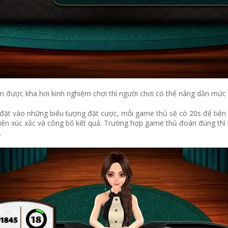
 được kha hơi kinh nghiệm chơi thì người chơi có thể nâng dần mức 
 đặt vào những biểu tượng đặt cược, mỗi game thủ sẽ có 20s để tiến
g viên xúc xắc và công bố kết quả. Trường hợp game thủ đoán đúng t
.