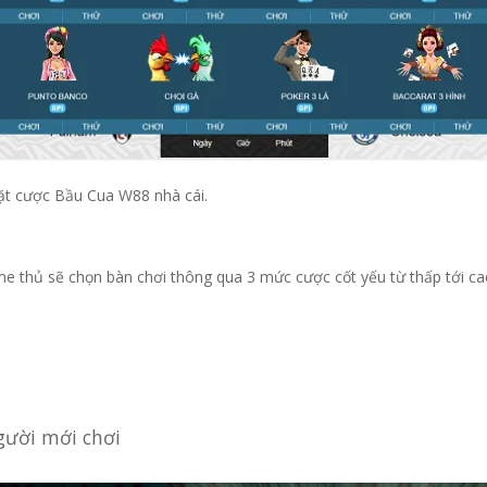
đặt cược Bầu Cua W88 nhà cái.
thủ sẽ chọn bàn chơi thông qua 3 mức cược cốt yếu từ thấp tới cao
gười mới chơi