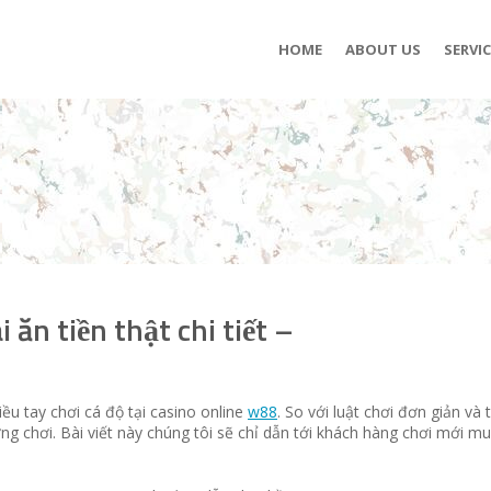
HOME
ABOUT US
SERVI
ăn tiền thật chi tiết –
ều tay chơi cá độ tại casino online
w88
. So với luật chơi đơn giản v
ượng chơi. Bài viết này chúng tôi sẽ chỉ dẫn tới khách hàng chơi mớ