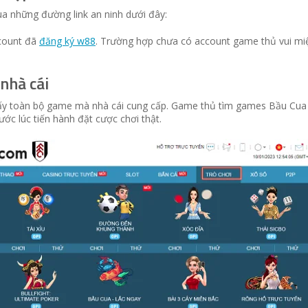
ua những đường link an ninh dưới đây:
count đã
đăng ký w88
. Trường hợp chưa có account game thủ vui miệ
nhà cái
hấy toàn bộ game mà nhà cái cung cấp. Game thủ tìm games Bầu Cua
ước lúc tiến hành đặt cược chơi thật.