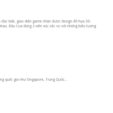
 đặc biệt, giao diện game nhận được design đồ họa 3D
hau. Bầu Cua dùng 3 viên xúc xắc so với những biểu tượng
ững quốc gia như Singapore, Trung Quốc…