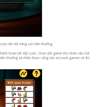
cược lên để nâng cao tiền thưởng.
 hành hoàn tất đặt cược. Chọn dứt game thủ nhấn vào nút
hì tiền thưởng sẽ nhận được cộng vào account games và đủ