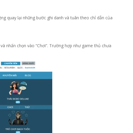
ng quay lại những bước ghi danh và tuân theo chỉ dẫn của
 và nhấn chọn vào “Chơi”. Trường hợp như game thủ chưa