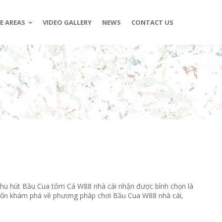
CE AREAS
VIDEO GALLERY
NEWS
CONTACT US
à thu hút Bầu Cua tôm Cá W88 nhà cái nhận được bình chọn là
i muốn khám phá về phương pháp chơi Bầu Cua W88 nhà cái,