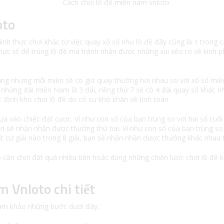
oto
ình thức chơi khác từ việc quay xổ số như lô đề đây cũng là 1 trong 
 thực tế để trúng lô đề mà tránh nhận được những xui xẻo ro về kinh p
ng nhưng mỗi miền sẽ có giờ quay thưởng hơi nhau so với xổ số mi
 những đài miền Nam là 3 đài, riêng thứ 7 sẽ có 4 đài quay số khác 
định kho chơi lô đề do có sự khó khăn về tính toán.
 vào chiếc đặt cược. Ví như con số của bạn trùng so với hai số cuối 
bạn sẽ nhận nhận được thưởng thứ hai. Ví như con số của bạn trùng so
ất cứ giải nào trong 8 giải, bạn sẽ nhận nhận được thưởng khác nhau t
 cần chơi đặt quá nhiều tiền hoặc dùng những chiến lược chơi lô đề k
 Vnloto chi tiết
ham khảo những bước dưới đây: