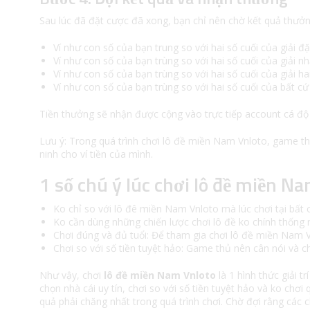
Sau lúc đã đặt cược đã xong, bạn chỉ nên chờ kết quả thưởn
Ví như con số của bạn trung so với hai số cuối của giải đ
Ví như con số của bạn trùng so với hai số cuối của giải 
Ví như con số của bạn trùng so với hai số cuối của giải 
Ví như con số của bạn trùng so với hai số cuối của bất c
Tiền thưởng sẽ nhận được cộng vào trực tiếp account cá độ
Lưu ý: Trong quá trình chơi lô đề miền Nam Vnloto, game th
ninh cho ví tiền của mình.
1 số chú ý lúc chơi lô đề miền N
Ko chỉ so với lô đê miền Nam Vnloto mà lúc chơi tại bất
Ko cần dùng những chiến lược chơi lô đề ko chính thống 
Chơi đúng và đủ tuổi: Để tham gia chơi lô đề miền Nam 
Chơi so với số tiền tuyệt hảo: Game thủ nên cân nói và c
Như vậy, chơi
lô đề miền Nam Vnloto
là 1 hình thức giải 
chọn nhà cái uy tín, chơi so với số tiền tuyệt hảo và ko ch
quả phải chăng nhất trong quá trình chơi. Chờ đợi rằng các