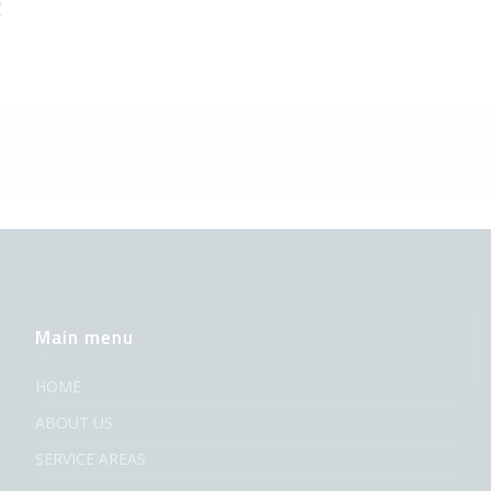
/
Main menu
HOME
ABOUT US
SERVICE AREAS