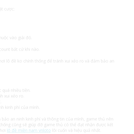
ặt cược:
huộc vào giải đó.
ount bất cứ khi nào.
hơi lô đề ko chính thống để tránh xui xẻo ro và đảm bảo an
quá nhiều tiền.
h xui xẻo ro.
.
nh kinh phí của mình.
m bảo an ninh kinh phí và thông tin của mình, game thủ nên
nh thống cũng sẽ giúp đỡ game thủ có thể đạt nhận được kết
chơi
lô đề miền nam vnloto
lôi cuốn và hiệu quả nhất.