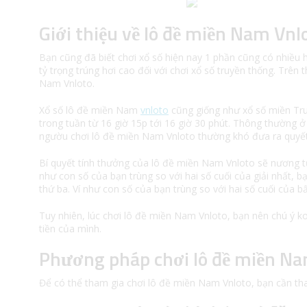
Giới thiệu về lô đề miền Nam Vnl
Bạn cũng đã biết chơi xổ số hiện nay 1 phần cũng có nhiều h
tỷ trọng trúng hơi cao đối với chơi xổ số truyền thống. Trên
Nam Vnloto.
Xổ số lô đề miền Nam
vnloto
cũng giống như xổ số miền Tru
trong tuần từ 16 giờ 15p tới 16 giờ 30 phút. Thông thường ở
ngườu chơi lô đề miền Nam Vnloto thường khó đưa ra quyết 
Bí quyết tính thưởng của lô đề miền Nam Vnloto sẽ nương tựa
như con số của bạn trùng so với hai số cuối của giải nhất, 
thứ ba. Ví như con số của bạn trùng so với hai số cuối của b
Tuy nhiên, lúc chơi lô đề miền Nam Vnloto, bạn nên chú ý ko
tiền của mình.
Phương pháp chơi lô đề miền Nam
Để có thể tham gia chơi lô đề miền Nam Vnloto, bạn cần t