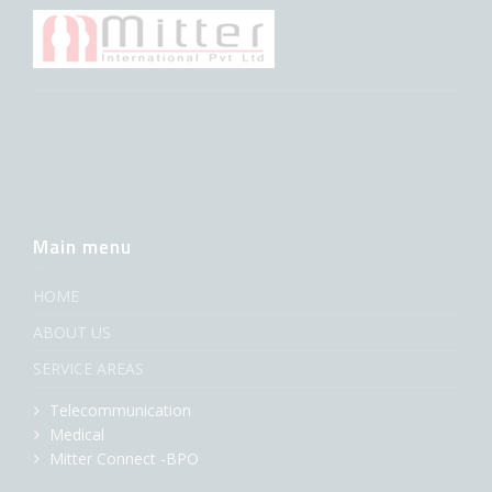
Main menu
HOME
ABOUT US
SERVICE AREAS
Telecommunication
Medical
Mitter Connect -BPO