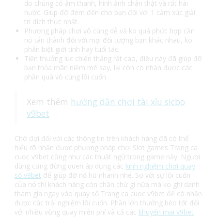
do chúng có âm thanh, hình ảnh chân thật và rất hài
hước. Giúp đỡ đem đến cho bạn đối với 1 cảm xúc giải
trí đích thực nhất.
Phương pháp chơi vô cùng dễ và ko quá phức hợp cần
nó tán thành đối với mọi đối tượng bạn khác nhau, ko
phân biệt giới tính hay tuổi tác.
Tiền thưởng lúc chiến thắng rất cao, điều này đã giúp đỡ
bạn thỏa mãn niềm mê say, lại còn có nhận được các
phần quà vô cùng lôi cuốn.
Xem thêm
hướng dẫn chơi tài xỉu sicbo
v9bet
Chờ đợi đối với các thông tin trên khách hàng đã có thể
hiểu rõ nhận được phương pháp chơi Slot games Trang ca
cuoc v9bet cũng như các thuật ngữ trong game này. Người
dùng cũng đừng quen áp dụng các
kinh nghiệm chơi quay
số v9bet
để giúp đỡ nổ hũ nhanh nhé. So với sự lôi cuốn
của nó thì khách hàng còn chần chừ gì nữa mà ko ghi danh
tham gia ngay vào quay số Trang ca cuoc v9bet để có nhận
được các trải nghiệm lôi cuốn. Phần lớn thưởng béo tốt đối
với nhiều vòng quay miễn phí và cả các
khuyến mãi v9bet