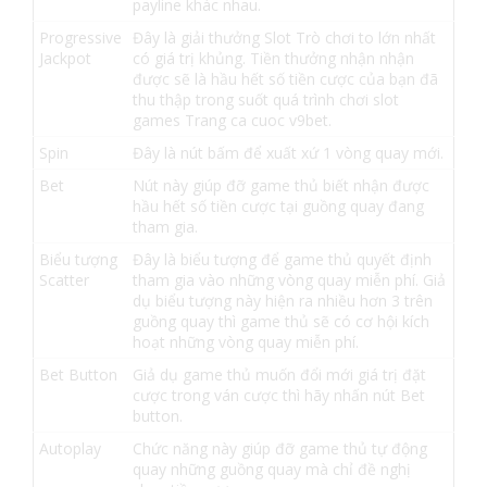
payline khác nhau.
Progressive
Đây là giải thưởng Slot Trò chơi to lớn nhất
Jackpot
có giá trị khủng. Tiền thưởng nhận nhận
được sẽ là hầu hết số tiền cược của bạn đã
thu thập trong suốt quá trình chơi slot
games Trang ca cuoc v9bet.
Spin
Đây là nút bấm để xuất xứ 1 vòng quay mới.
Bet
Nút này giúp đỡ game thủ biết nhận được
hầu hết số tiền cược tại guồng quay đang
tham gia.
Biểu tượng
Đây là biểu tượng để game thủ quyết định
Scatter
tham gia vào những vòng quay miễn phí. Giả
dụ biểu tượng này hiện ra nhiều hơn 3 trên
guồng quay thì game thủ sẽ có cơ hội kích
hoạt những vòng quay miễn phí.
Bet Button
Giả dụ game thủ muốn đổi mới giá trị đặt
cược trong ván cược thì hãy nhấn nút Bet
button.
Autoplay
Chức năng này giúp đỡ game thủ tự động
quay những guồng quay mà chỉ đề nghị