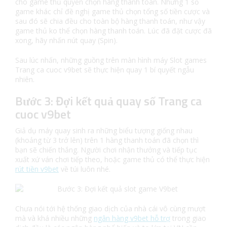
cho game thủ quyền chọn hàng thanh toán. Nhưng 1 số
game khác chỉ đề nghị game thủ chọn tổng số tiền cược và
sau đó sẽ chia đều cho toàn bộ hàng thanh toán, như vậy
game thủ ko thể chọn hàng thanh toán. Lúc đã đặt cược đã
xong, hãy nhấn nút quay (Spin).
Sau lúc nhấn, những guồng trên màn hình máy Slot games
Trang ca cuoc v9bet sẽ thực hiện quay 1 bí quyết ngẫu
nhiên.
Bước 3: Đợi kết quả quay số Trang ca
cuoc v9bet
Giả dụ máy quay sinh ra những biểu tượng giống nhau
(khoảng từ 3 trở lên) trên 1 hàng thanh toán đã chọn thì
bạn sẽ chiến thắng. Người chơi nhận thưởng và tiếp tục
xuất xứ ván chơi tiếp theo, hoặc game thủ có thể thực hiện
rút tiền v9bet
về túi luôn nhé.
Chưa nói tới hệ thống giao dịch của nhà cái vô cùng mượt
mà và khá nhiều những
ngân hàng v9bet hỗ trợ
trong giao