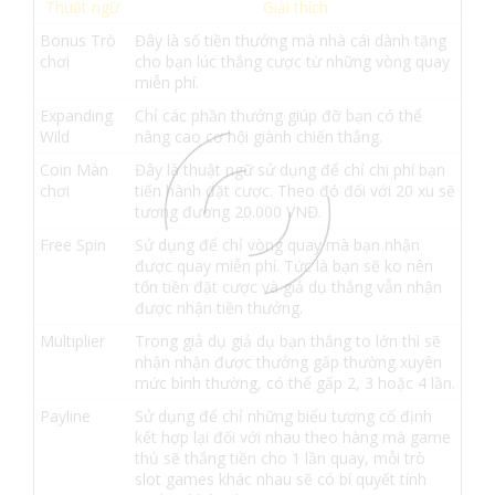
Thuật ngữ
Giải thích
Bonus Trò
Đây là số tiền thưởng mà nhà cái dành tặng
chơi
cho bạn lúc thắng cược từ những vòng quay
miễn phí.
Expanding
Chỉ các phần thưởng giúp đỡ bạn có thể
Wild
nâng cao cơ hội giành chiến thắng.
Coin Màn
Đây là thuật ngữ sử dụng để chỉ chi phí bạn
chơi
tiến hành đặt cược. Theo đó đối với 20 xu sẽ
tương đương 20.000 VNĐ.
Free Spin
Sử dụng để chỉ vòng quay mà bạn nhận
được quay miễn phí. Tức là bạn sẽ ko nên
tốn tiền đặt cược và giả dụ thắng vẫn nhận
được nhận tiền thưởng.
Multiplier
Trong giả dụ giả dụ bạn thắng to lớn thì sẽ
nhận nhận được thưởng gấp thường xuyên
mức bình thường, có thể gấp 2, 3 hoặc 4 lần.
Payline
Sử dụng để chỉ những biểu tượng cố định
kết hợp lại đối với nhau theo hàng mà game
thủ sẽ thắng tiền cho 1 lần quay, mỗi trò
slot games khác nhau sẽ có bí quyết tính