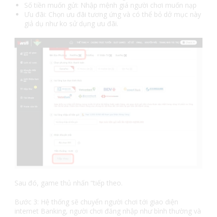
Số tiền muốn gửi: Nhập mệnh giá người chơi muốn nạp
Ưu đãi: Chọn ưu đãi tương ứng và có thể bỏ dở mục này
giả dụ như ko sử dụng ưu đãi.
Sau đó, game thủ nhấn “tiếp theo.
Bước 3: Hệ thống sẽ chuyển người chơi tới giao diện
internet Banking, người chơi đăng nhập như bình thường và