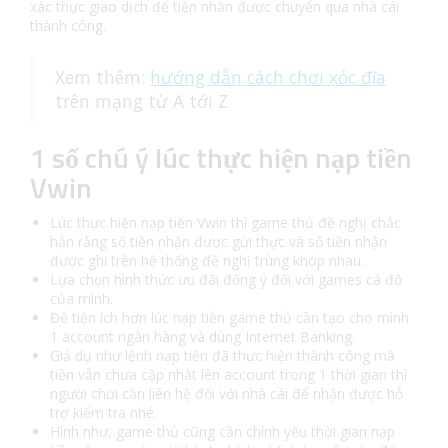
xác thực giao dịch để tiền nhận được chuyển qua nhà cái
thành công.
Xem thêm:
hướng dẫn cách chơi xóc đĩa
trên mạng từ A tới Z
1 số chú ý lúc thực hiện nạp tiền
Vwin
Lúc thực hiện nạp tiền Vwin thì game thủ đề nghị chắc
hẳn rằng số tiền nhận được gửi thực và số tiền nhận
được ghi trên hệ thống đề nghị trùng khớp nhau.
Lựa chọn hình thức ưu đãi đống ý đối với games cá độ
của mình.
Để tiện ích hơn lúc nạp tiền game thủ cần tạo cho mình
1 account ngân hàng và dùng Internet Banking.
Giả dụ như lệnh nạp tiền đã thực hiện thành công mà
tiền vẫn chưa cập nhật lên account trong 1 thời gian thì
người chơi cần liên hệ đối với nhà cái để nhận được hỗ
trợ kiểm tra nhé.
Hình như, game thủ cũng cần chính yếu thời gian nạp