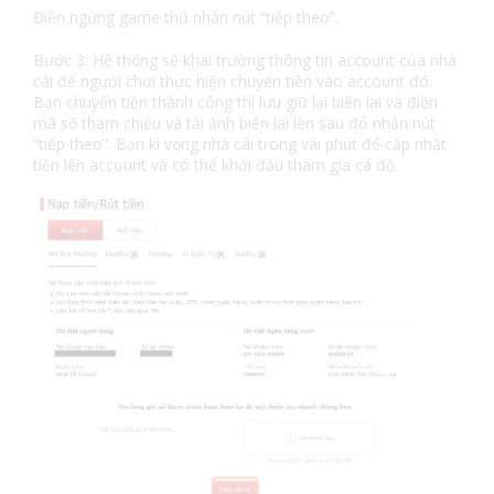
Điền ngừng game thủ nhấn nút “tiếp theo”.
Bước 3: Hệ thống sẽ khai trường thông tin account của nhà
cái để người chơi thực hiện chuyển tiền vào account đó.
Bạn chuyển tiền thành công thì lưu giữ lại biên lai và điền
mã số tham chiếu và tải ảnh biên lai lên sau đó nhấn nút
“tiếp theo”. Bạn kì vọng nhà cái trong vài phút để cập nhật
tiền lên account và có thể khởi đầu tham gia cá độ.