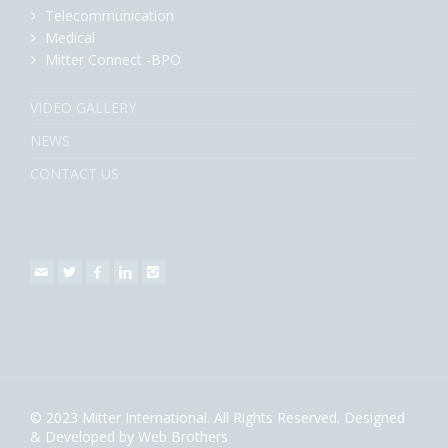
Telecommunication
Medical
Mitter Connect -BPO
VIDEO GALLERY
NEWS
CONTACT US
© 2023 Mitter International. All Rights Reserved. Designed
& Developed by Web Brothers