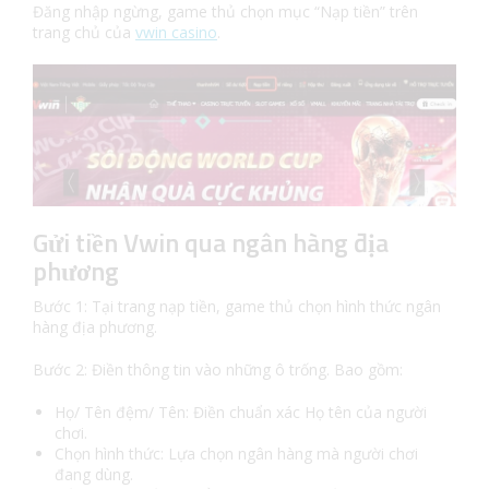
Đăng nhập ngừng, game thủ chọn mục “Nạp tiền” trên
trang chủ của
vwin casino
.
Gửi tiền Vwin qua ngân hàng địa
phương
Bước 1: Tại trang nạp tiền, game thủ chọn hình thức ngân
hàng địa phương.
Bước 2: Điền thông tin vào những ô trống. Bao gồm:
Họ/ Tên đệm/ Tên: Điền chuẩn xác Họ tên của người
chơi.
Chọn hình thức: Lựa chọn ngân hàng mà người chơi
đang dùng.