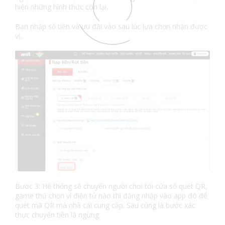
hiện những hình thức còn lại.
Bạn nhập số tiền và ưu đãi vào sau lúc lựa chọn nhận được
ví.
Bước 3: Hệ thống sẽ chuyển người chơi tới cửa sổ quét QR,
game thủ chọn ví điện tử nào thì đăng nhập vào app đó để
quét mã QR mà nhà cái cung cấp. Sau cùng là bước xác
thực chuyển tiền là ngừng.