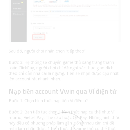
Sau đó, người chơi nhấn chọn “tiếp theo”.
Bước 3: Hệ thống sẽ chuyển game thủ sang trang thanh
toán ClickPay, người chơi chỉ đề nghị xác thực giao dịch
theo chỉ dẫn nhà cái là ngừng. Tiền sẽ nhận được cập nhật
lên account rất nhanh nhẹn.
Nạp tiền account Vwin qua Ví điện tử
Bước 1: Chọn hình thức nạp tiền Ví điện tử
Bước 2: Bạn tiếp tục chọn 1 hình thức nạp cụ thể như: Ví
momo, Viettel Pay, Thẻ cào hoặc QR Pay. Những hình thức
này đều có phương pháp làm gần giống nhau cần chỉ đề
nghị làm nhận được 1 hình thức thì game thủ có thể thực