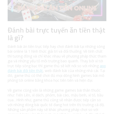
Đánh bài trực tuyến ăn tiền thật
là gì?
Đánh bài ăn tiền trực tiếp hay chơi đánh bài tại những sòng
bài online là 1 hình thức giải trí và đổi thưởng. Về tính chất
thì tương đồng và chỉ khác nhau về phương pháp thức tham
gia và những yếu tố môi trường bao quanh. Thay bởi vì tới
trực tiếp sòng bạc thì game thủ sẽ kết nối so với những
app
đánh bài đổi tiền thật
, web đánh bài của những nhà cái. Tại
đó, game thủ có thể chơi đủ mọi dòng hình games bài mô
phỏng tới online bằng khoa học tiên tiến và hiện đại.
Về game cũng vấn là những game games bài thân thuộc
như: Tiến Lên, xì dách, phỏm, bài cào, mậu binh, xì tố, bầu
cua…Hình như, game thủ cũng sẽ nhận được tiếp cận so
với những dòng bài quốc tế đang hot trên thị trường cá độ.
Những sản phẩm này sẽ khác phương pháp chơi so với