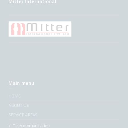
Mitter International
Main menu
HOME
ABOUT US
SERVICE AREAS
Telecommunication