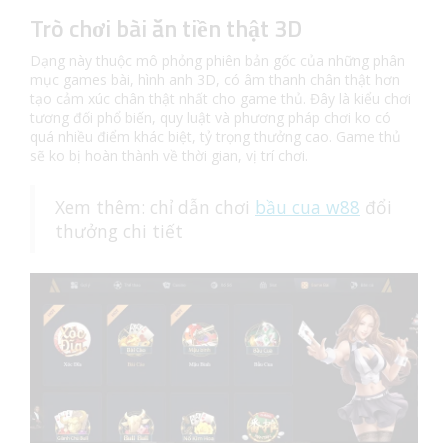
Trò chơi bài ăn tiền thật 3D
Dạng này thuộc mô phỏng phiên bản gốc của những phân
mục games bài, hình anh 3D, có âm thanh chân thật hơn
tạo cảm xúc chân thật nhất cho game thủ. Đây là kiểu chơi
tương đối phổ biến, quy luật và phương pháp chơi ko có
quá nhiều điểm khác biệt, tỷ trọng thưởng cao. Game thủ
sẽ ko bị hoàn thành về thời gian, vị trí chơi.
Xem thêm: chỉ dẫn chơi
bầu cua w88
đổi
thưởng chi tiết