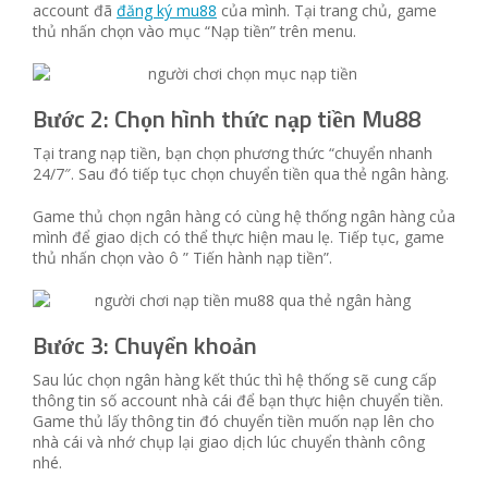
account đã
đăng ký mu88
của mình. Tại trang chủ, game
thủ nhấn chọn vào mục “Nạp tiền” trên menu.
Bước 2: Chọn hình thức nạp tiền Mu88
Tại trang nạp tiền, bạn chọn phương thức “chuyển nhanh
24/7″. Sau đó tiếp tục chọn chuyển tiền qua thẻ ngân hàng.
Game thủ chọn ngân hàng có cùng hệ thống ngân hàng của
mình để giao dịch có thể thực hiện mau lẹ. Tiếp tục, game
thủ nhấn chọn vào ô ” Tiến hành nạp tiền”.
Bước 3: Chuyển khoản
Sau lúc chọn ngân hàng kết thúc thì hệ thống sẽ cung cấp
thông tin số account nhà cái để bạn thực hiện chuyển tiền.
Game thủ lấy thông tin đó chuyển tiền muốn nạp lên cho
nhà cái và nhớ chụp lại giao dịch lúc chuyển thành công
nhé.