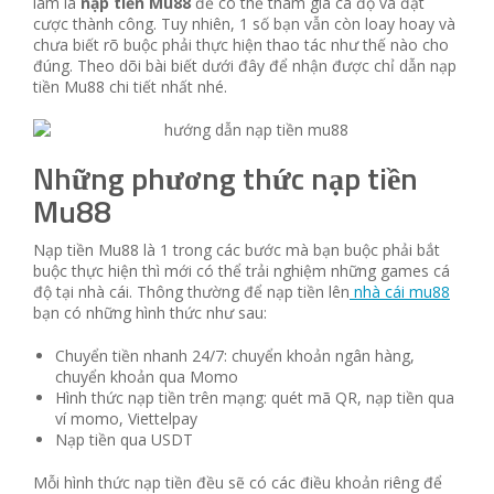
làm là
nạp tiền Mu88
để có thể tham gia cá độ và đặt
cược thành công. Tuy nhiên, 1 số bạn vẫn còn loay hoay và
chưa biết rõ buộc phải thực hiện thao tác như thế nào cho
đúng. Theo dõi bài biết dưới đây để nhận được chỉ dẫn nạp
tiền Mu88 chi tiết nhất nhé.
Những phương thức nạp tiền
Mu88
Nạp tiền Mu88 là 1 trong các bước mà bạn buộc phải bắt
buộc thực hiện thì mới có thể trải nghiệm những games cá
độ tại nhà cái. Thông thường để nạp tiền lên
nhà cái mu88
bạn có những hình thức như sau:
Chuyển tiền nhanh 24/7: chuyển khoản ngân hàng,
chuyển khoản qua Momo
Hình thức nạp tiền trên mạng: quét mã QR, nạp tiền qua
ví momo, Viettelpay
Nạp tiền qua USDT
Mỗi hình thức nạp tiền đều sẽ có các điều khoản riêng để