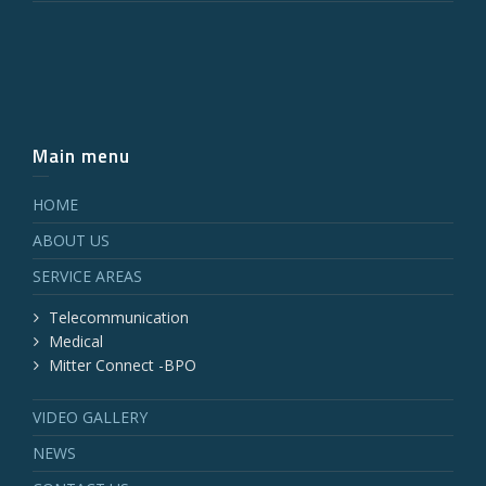
Main menu
HOME
ABOUT US
SERVICE AREAS
Telecommunication
Medical
Mitter Connect -BPO
VIDEO GALLERY
NEWS