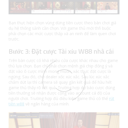
Bạn thực hiện chọn vùng dừng tiền cược theo bàn chơi giả
dụ hệ thống sảnh cần chọn. Với game thủ mới thfi buộc
phải chọn các mức cược thấp và an ninh để làm quen chơi
trước.
Bước 3: Đặt cược Tài xỉu W88 nhà cái
Trên bàn cược có khá nhiều cửa cược khác nhau cho game
thủ lựa chọn. Bạn chỉ phải chọn mệnh giá chip đống ý và
đặt vào ô cược mình mong muốn, xác thực đặt cược là
ngừng. Sau đó, chờ dealer xốc xúc xắc. Sau lúc xúc xắc
chấm dứt lại thì camera sẽ quay gần kết quả để hầu hết
game thủ thấy rõ kết quả. Trường hợp dự báo cược đúng
tiền thưởng sẽ nhận được cộng vào account cá độ của
người chơi. Trường hợp đủ điều kiện game thủ có thể
rút
tiền w88
về ngân hàng của mình.