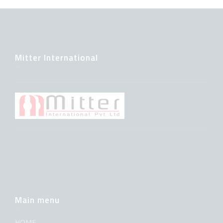
Mitter International
Main menu
HOME