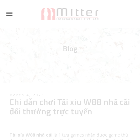
Blog
March 4, 2023
Chỉ dẫn chơi Tài xỉu W88 nhà cái
đổi thưởng trực tuyến
Tài xỉu W88 nhà cái
là 1 tựa games nhận được game thủ