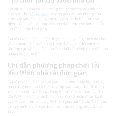
Tài Xỉu W88 nhà cái là 1 trong các games cá độ bình dân
của VN. Chơi
tài xỉu w88
rất đơn giản đối với những cửa
cược cốt yếu dễ hiểu, game thủ vẫn sẽ dự báo tổng số
điểm của 3 viên xúc xắc và chọn đặt cược vào kết quả To
lớn (Tài) hoặc Nhỏ (xỉu).
Tài xỉu W88 nhà cái nhận được bình chọn là games dễ chơi
và ko nhàm chám và có tỷ trọng thắng cao đối với mức
thưởng cực kỳ lôi cuốn, vừa là cơ hội kiếm tiến đem đến thu
nhập cho game thủ.
Chỉ dẫn phương pháp chơi Tài
Xỉu W88 nhà cái đơn giản
Tài xỉu W88 nhà cái là tựa games casino đang hot nhất tại
nhà cái, game thủ có thể truy cập vào trang chủ để tham
gia sản phẩm cá độ này. Cùng đối với đó lúc tham gia Tài
Xỉu W88 nhà cái game thủ chắn chắn sẽ nhận được ko ít
các khuyến mãi lôi cuốn. Để tham gia chơi Tài xỉu W88 nhà
cái, game thủ chỉ phải thực hiện theo những bước chỉ dẫn
sau: