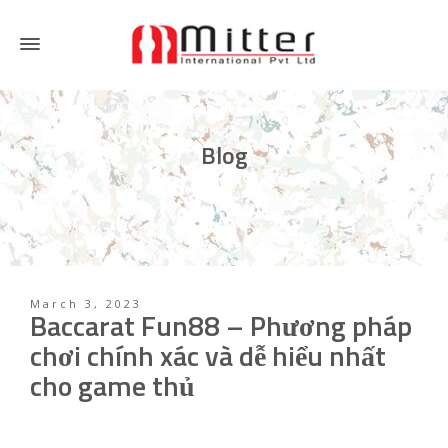
Blog
March 3, 2023
Baccarat Fun88 – Phương pháp
chơi chính xác và dễ hiểu nhất
cho game thủ