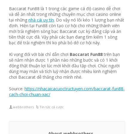
Baccarat Fun88 là 1 trong các game cá độ casino dễ chơi
và dễ ăn nhất trong những chuyên mục chơi casino online
tại những
nhà cái uy tín
. Do vậy nó lôi kéo 1 lượng bạn nhất
định. Hiện tại Fun88 còn tạo cơ hội cho những thành viên
mới trải nghiệm sòng bạc Baccarat cực kỳ đẳng cấp và ăn
tiền thật cực đã. Vậy phải các bạn đang tìm kiếm 1 sòng
bạc để trải nghiệm thì ko phải bỏ dở cơ hội này.
Kì vọng đối với bài chỉ dẫn chơi
Baccarat Fun88
trên bạn
sẽ nắm nhận được 1 phần nào những bước và có 1 khởi
động thật thuận lợi lúc mới khởi đầu tập chơi. Chúc người
dùng may mắn và tích luỹ nhận được nhiều kinh nghiệm
chơi Baccarat dễ thắng cho mình nhé.
Source:
https://nhacaicacuoctructuyen.com/baccarat-fun88-
cach-choi-chuan-xac/
webbrothers
Tin tức cá cược
About webbrothers