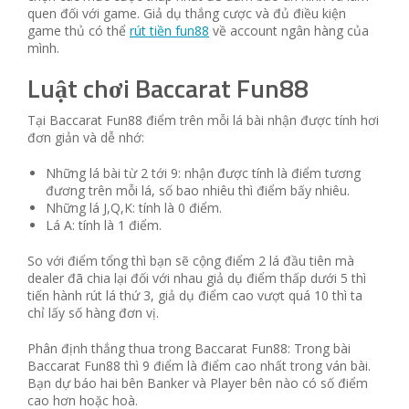
quen đối với game. Giả dụ thắng cược và đủ điều kiện
game thủ có thể
rút tiền fun88
về account ngân hàng của
mình.
Luật chơi Baccarat Fun88
Tại Baccarat Fun88 điểm trên mỗi lá bài nhận được tính hơi
đơn giản và dễ nhớ:
Những lá bài từ 2 tới 9: nhận được tính là điểm tương
đương trên mỗi lá, số bao nhiêu thì điểm bấy nhiêu.
Những lá J,Q,K: tính là 0 điểm.
Lá A: tính là 1 điểm.
So với điểm tổng thì bạn sẽ cộng điểm 2 lá đầu tiên mà
dealer đã chia lại đối với nhau giả dụ điểm thấp dưới 5 thì
tiến hành rút lá thứ 3, giả dụ điểm cao vượt quá 10 thì ta
chỉ lấy số hàng đơn vị.
Phân định thắng thua trong Baccarat Fun88: Trong bài
Baccarat Fun88 thì 9 điểm là điểm cao nhất trong ván bài.
Bạn dự báo hai bên Banker và Player bên nào có số điểm
cao hơn hoặc hoà.